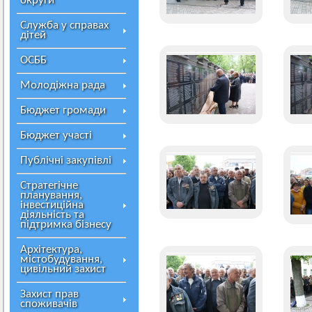
округи
Служба у справах
дітей
ОСББ
Молодіжна рада
Бюджет громади
Бюджет участі
Публічні закупівлі
Стратегічне
планування,
інвестиційна
діяльність та
підтримка бізнесу
Архітектура,
містобудування,
цивільний захист
Захист прав
споживачів