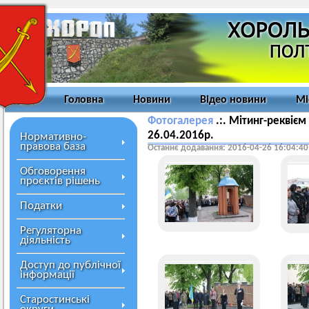
Головна
Новини
Відео новини
Мі
Фотогалерея
.:. Мітинг-реквієм 
26.04.2016р.
Нормативно-
правова база
Останнє додавання: 2016-04-26 16:04:40
Обговорення
проєктів рішень
Податки
Регуляторна
діяльність
Доступ до публічної
інформації
Старостинські