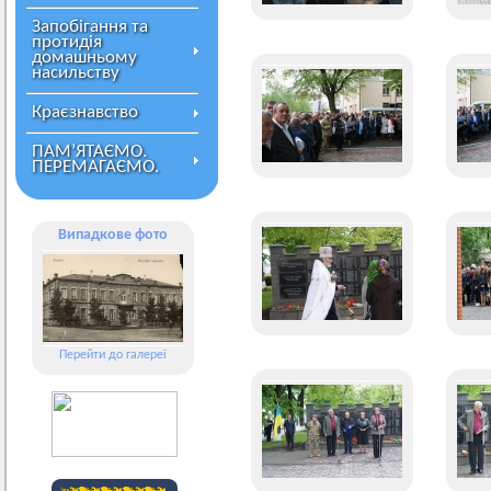
Запобігання та
протидія
домашньому
насильству
Краєзнавство
ПАМ’ЯТАЄМО.
ПЕРЕМАГАЄМО.
Випадкове фото
Перейти до галереї