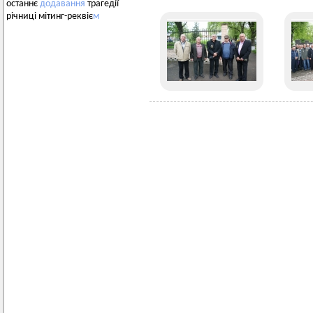
останнє
додавання
трагедії
річниці мітинг-реквіє
м