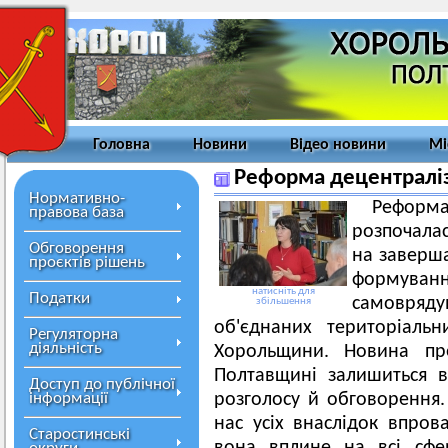
Головна
Новини
Відео новини
Мі
Реформа децентраліз
Нормативно-
Реформа
правова база
розпочалас
Обговорення
на заверша
проєктів рішень
формуванн
натисніть для
Податки
самовряду
збільшення
об'єднаних територіаль
Регуляторна
діяльність
Хорольщини. Новина пр
Полтавщині залишиться 
Доступ до публічної
інформації
розголосу й обговорення.
нас усіх внаслідок впров
Старостинські