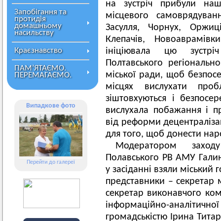
на зустріч прибули наш
Запобігання та
місцевого самоврядуван
протидія
домашньому
Засулля, Чорнух, Оржиці
насильству
Клепачів, Новоаврамівк
Краєзнавство
ініціювала цю зустрі
Полтавського регіональн
ПАМ’ЯТАЄМО.
міської ради, щоб безпос
ПЕРЕМАГАЄМО.
місцях вислухати про
зіштовхуються і безпосе
Випадкове фото
вислухала побажання і пр
від реформи децентраліза
для того, щоб донести нар
Модератором заход
Полавського РВ АМУ Галина
Перейти до галереї
у засіданні взяли міський
представники – секретар 
секретар виконавчого ком
інформаційно-аналіти
громадськістю Ірина Тита