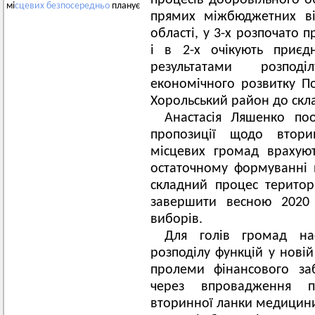
процесів добровільного о
мі
сцевих
безпосередньо
планує
прямих міжбюджетних ві
області, у 3-х розпочато 
і в 2-х очікують приєд
результатами розпод
економічного розвитку По
Хорольський район до скл
Анастасія Ляшенко по
пропозиції щодо вторин
місцевих громад врахую
остаточному формуванні 
складний процес територ
завершити весною 2020 
виборів.
Для голів громад на
розподілу функцій у нові
пролеми фінансового за
через впровадження пі
вторинної ланки медицини