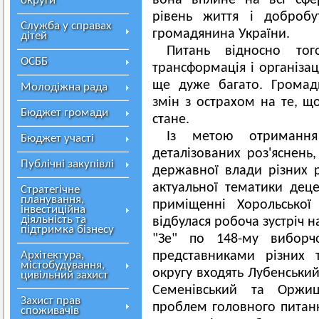
вона вплине на всі сфер
округи
рівень життя і доброб
Служба у справах
громадянина України.
дітей
Питань відносно тог
ОСББ
трансформація і організац
ще дуже багато. Громад
Молодіжна рада
змін з острахом на те, щ
Бюджет громади
стане.
Із метою отримання
Бюджет участі
деталізованих роз'яснень,
Публічні закупівлі
державної влади різних р
актуальної тематики деце
Стратегічне
планування,
приміщенні Хорольської
інвестиційна
діяльність та
відбулася робоча зустріч н
підтримка бізнесу
"Зе" по 148-му виборч
Архітектура,
представниками різних 
містобудування,
округу входять Лубенський
цивільний захист
Семенівський та Оржи
Захист прав
проблем головного питанн
споживачів