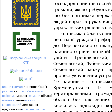
господаря привітав госте
громади, які потребують в
що без підтримки держав
людей наразі в руках вищ
управлінських рішень зал
Полтавська область опин
реалізації урядової рефор
до Перспективного план
районного рівня до майб
увійти Гребінківський
Семенівський, Лубенський
Семенівський можуть п
процесі укрупнення усі ра
4-х районів – Полтавсько
влади
громад
децентралізації
Кременчуцького. Із 
райони
зустрі
ч
лубенського
територіальними громад
реформи
міської
громади
області
області без так званих
питання
семені
вський
хорольський
державної
вносились відповідні к
представникі
в
питань
метою