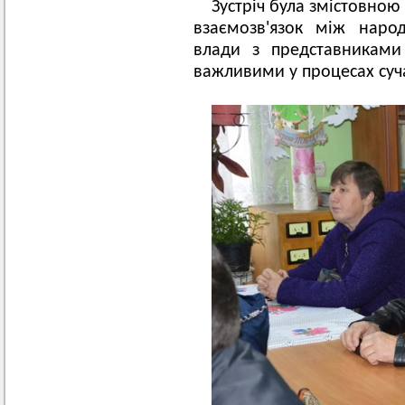
Зустріч була змістовною
взаємозв'язок між наро
влади з представниками
важливими у процесах суч