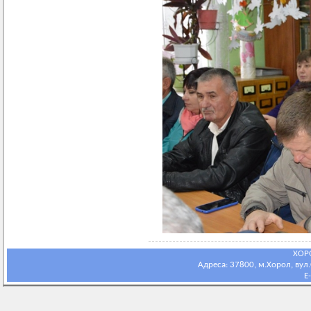
ХОР
Адреса: 37800, м.Хорол, вул.С
E