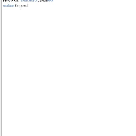
земляки!
власного
сумлі
ння
любов
бережі