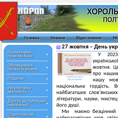
Головна
Новини
Відео новини
Мі
27 жовтня – День укр
Нормативно-
У 2023
правова база
українськ
Обговорення
жовтня. Це
проєктів рішень
про наших 
натисніть для
Податки
нашу мов
збільшення
національна гордість.
Регуляторна
діяльність
найбагатших слов'янськи
літератури, науки, мисте
Доступ до публічної
інформації
його душі.
Ми маємо безцінний д
Старостинські