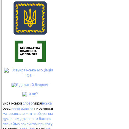
української
слово
украї
нська
безці
нний
жовтня
писемності
материнське
життя
оберегом
духовним
джерелом
бажаю
плекаймо
покликом
примусу