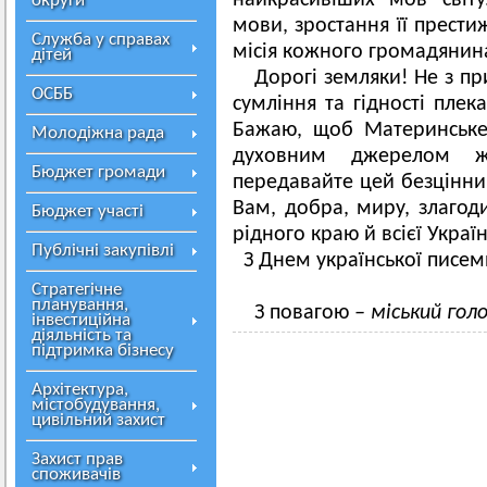
найкрасивіших мов світу
округи
мови, зростання її прести
Служба у справах
місія кожного громадянина
дітей
Дорогі земляки! Не з пр
ОСББ
сумління та гідності пле
Бажаю, щоб Материнське
Молодіжна рада
духовним джерелом ж
Бюджет громади
передавайте цей безцінни
Вам, добра, миру, злагоди
Бюджет участі
рідного краю й всієї Украї
Публічні закупівлі
З Днем української писем
Стратегічне
планування,
З повагою
– міський гол
інвестиційна
діяльність та
підтримка бізнесу
Архітектура,
містобудування,
цивільний захист
Захист прав
споживачів