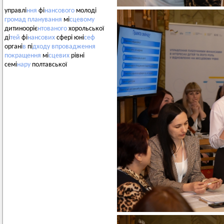
управлі
ння
фі
нансового
молоді
громад
планування
мі
сцевому
дитинооріє
нтованого
хорольської
ді
тей
фі
нансових
сфері юні
сеф
органі
в
пі
дходу
впровадження
покращення
мі
сцевих
рівні
семі
нару
полтавської