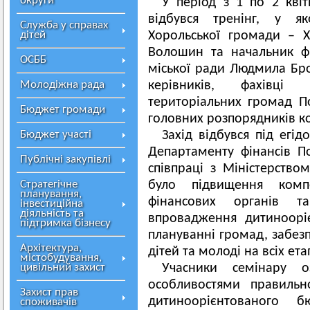
округи
У період з 1 по 2 квіт
відбувся тренінг, у я
Служба у справах
дітей
Хорольської громади – Х
Волошин та начальник фі
ОСББ
міської ради Людмила Бро
Молодіжна рада
керівників, фахівці
територіальних громад По
Бюджет громади
головних розпорядників к
Бюджет участі
Захід відбувся під ег
Департаменту фінансів По
Публічні закупівлі
співпраці з Міністерство
Стратегічне
було підвищення компе
планування,
фінансових органів 
інвестиційна
діяльність та
впровадження дитиноорі
підтримка бізнесу
плануванні громад, забез
Архітектура,
дітей та молоді на всіх ет
містобудування,
цивільний захист
Учасники семінару 
особливостями правильн
Захист прав
дитиноорієнтованого 
споживачів