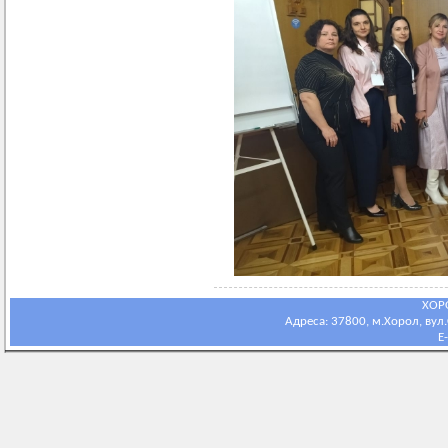
ХОР
Адреса: 37800, м.Хорол, вул.С
E