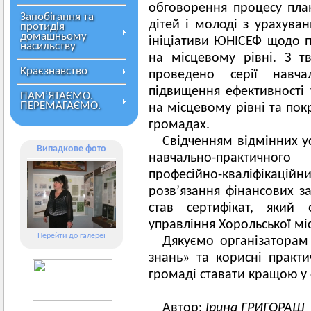
обговорення процесу пла
Запобігання та
дітей і молоді з урахуван
протидія
домашньому
ініціативи ЮНІСЕФ щодо 
насильству
на місцевому рівні. З 
Краєзнавство
проведено серії навча
підвищення ефективності
ПАМ’ЯТАЄМО.
ПЕРЕМАГАЄМО.
на місцевому рівні та пок
громадах.
Свідченням відмінних у
Випадкове фото
навчально-практичног
професійно-кваліфік
розв’язання фінансових з
став сертифікат, який 
управління Хорольської м
Перейти до галереї
Дякуємо організаторам
знань» та корисні практ
громаді ставати кращою у
Автор:
Ірина ГРИГОРАШ