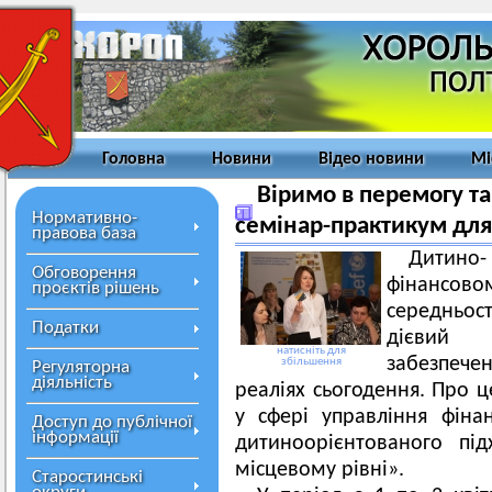
Головна
Новини
Відео новини
Мі
Віримо в перемогу т
Нормативно-
семінар-практикум для
правова база
Дитино-
Обговорення
фінансовом
проєктів рішень
середньос
Податки
дієвий 
натисніть для
забезпече
збільшення
Регуляторна
діяльність
реаліях сьогодення. Про ц
у сфері управління фін
Доступ до публічної
інформації
дитиноорієнтованого пі
місцевому рівні».
Старостинські