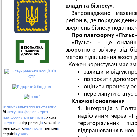
влади та бізнесу»
.
Запроваджено механіз
регіонів, де порядок денн
звернень бізнесу поданих 
Про платформу «Пульс
«Пульс» – це онлайн
зворотного зв’язку від б
метою підвищення якості 
Кожен користувач має зм
залишити відгук пр
попросити допомог
оцінити процес у ос
переглянути статус 
Ключові оновлення
пульс»
звернення
державних
Інтеграція з Полт
бі
знесу
платформи
через
надісланим через «П
платформу
влади
пульс
якості
територіальних пі
звернень
підприємці
в
механі
зм
інтеграці
я
кі
нця
послуг
регіоні
в
відпрацювання в нові 
сервісі
в
уряду