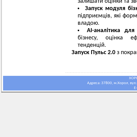
залишати оцінки та зв
Запуск модуля біз
підприємців, які форм
владою.
AI-аналітика для
бізнесу, оцінка ефе
тенденцій.
Запуск Пульс 2.0
з покра
ХОР
Адреса: 37800, м.Хорол, вул.С
E