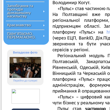
Володимир Когут.
Запобігання та
«Пульс» став частиною п
протидія
домашньому
На Полтавщині вже пр
насильству
регіональної платформи
Краєзнавство
підприємцям області. За
платформу «Пульс» на
ht
ПАМ’ЯТАЄМО.
ПЕРЕМАГАЄМО.
(через ЕЦП, BankID, Дія.Пі
звернення та бути учас
сервісів у регіоні.
Випадкове фото
Регіональний модуль 
Полтавській, Закарпатськ
Рівненській, Одеській, Киї
Вінницькій та Черкаській о
платформа «Пульс» працю
Перейти до галереї
адміністраціях, форму
приймання й опрацювання 
«Пульс» – цифровий ка
чути бізнес у реальному ча
Пульс став
частиною 