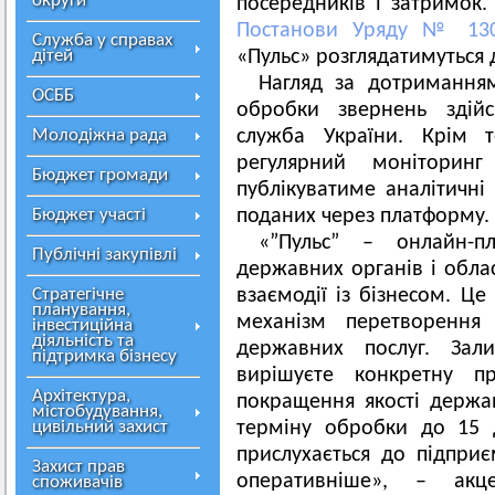
округи
посередників і затримок. 
Постанови Уряду № 13
Служба у справах
дітей
«Пульс» розглядатимуться 
Нагляд за дотримання
ОСББ
обробки звернень здій
Молодіжна рада
служба України. Крім т
регулярний моніторин
Бюджет громади
публікуватиме аналітичні 
Бюджет участі
поданих через платформу.
«”Пульс” – онлайн-п
Публічні закупівлі
державних органів і обла
Стратегічне
взаємодії із бізнесом. Це
планування,
механізм перетворення
інвестиційна
діяльність та
державних послуг. За
підтримка бізнесу
вирішуєте конкретну 
Архітектура,
покращення якості держав
містобудування,
цивільний захист
терміну обробки до 15 
прислухається до підприєм
Захист прав
оперативніше», – акц
споживачів