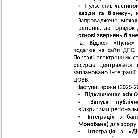
Пульс став
частино
влади та бізнесу»
, 
Запроваджено
механ
регіонів, де порядок
основі звернень бізне
2.
Віджет «Пульс»
податків на сайті ДПС,
Порталі електронних с
ресурсів центральної 
заплановано інтеграції
ЦОВВ.
Наступні кроки (2025-2
Підключення всіх 
Запуск публіч
відкритими регіонал
Інтеграція з бан
Монобанк)
для збору в
Інтеграція з «Д