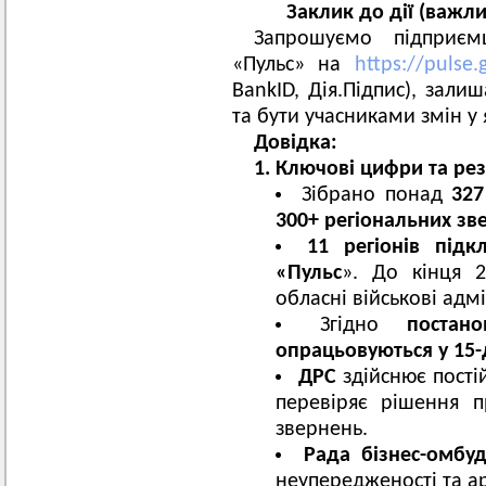
Заклик до дії (важли
Запрошуємо підприєм
«Пульс» на
https://pulse.
BankID, Дія.Підпис), зали
та бути учасниками змін у 
Довідка:
1. Ключові цифри та рез
Зібрано понад
327
300+ регіональних з
11 регіонів під
«Пульс
». До кінця 2
обласні військові адмі
Згідно
постано
опрацьовуються у 15-
ДРС
здійснює постій
перевіряє рішення п
звернень.
Рада бізнес-омбу
неупередженості та ар