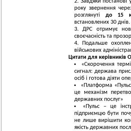
Завдяки постанові у
року звернення через
розглянуті
до 15 к
встановлених 30 днів.
ДРС отримує нову
своєчасність та прозор
Подальше охоплен
військових адміністра
Цитати для керівників 
«Скорочення термі
сигнал: держава прис
осіб і готова діяти о
«Платформа «Пульс»
це механізм перетво
державних послуг»
«Пульс – це інс
підприємцю бути поч
не лише вирішити ко
якість державних послу