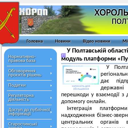
Головна
Новини
Відео новини
Мі
У Полтавській област
Нормативно-
модуль платформи «Пу
правова база
У Полт
Обговорення
регіональ
проєктів рішень
дає підп
Податки
натисніть для
державні 
збільшення
перешкоди у взаємодії з
Регуляторна
діяльність
допомогу онлайн.
Інтеграція платфо
Доступ до публічної
інформації
надходження бізнес-зверн
центральних органів 
Старостинські