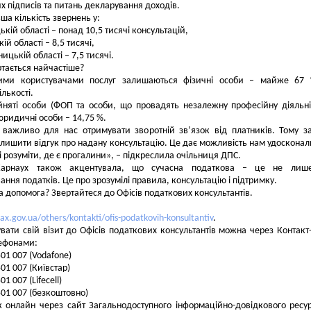
х підписів та питань декларування доходів.
ша кількість звернень у:
цькій області – понад 10,5 тисячі консультацій,
кій області – 8,5 тисячі,
ицькій області – 7,5 тисячі.
ртається найчастіше?
ими користувачами послуг залишаються фізичні особи – майже 67 
ількості.
няті особи (ФОП та особи, що провадять незалежну професійну діяльні
 юридичні особи – 14,75 %.
 важливо для нас отримувати зворотній звʼязок від платників. Тому 
лишити відгук про надану консультацію. Це дає можливість нам удоскона
 і розуміти, де є прогалини», – підкреслила очільниця ДПС.
арнаух також акцентувала, що сучасна податкова – це не лиш
ання податків. Це про зрозумілі правила, консультацію і підтримку.
а допомога? Звертайтеся до Офісів податкових консультантів.
:
tax.gov.ua/others/kontakti/ofis-podatkovih-konsultantiv
.
вати свій візит до Офісів податкових консультантів можна через Контакт
лефонами:
501 007 (Vodafone)
501 007 (Київстар)
501 007 (Lifecell)
 501 007 (безкоштовно)
 онлайн через сайт Загальнодоступного інформаційно-довідкового ресу