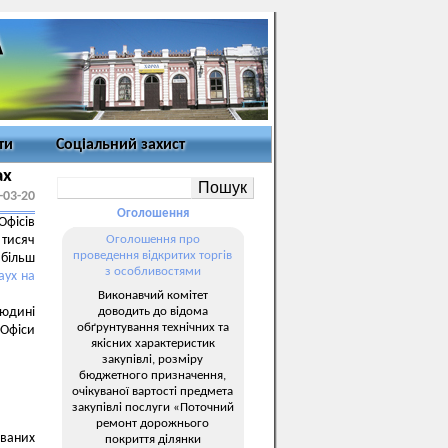
ти
Соціальний захист
ах
-03-20
Оголошення
фісів
тисяч
Оголошення про
проведення відкритих торгів
більш
з особливостями
аух на
Виконавчий комітет
доводить до відома
людині
обґрунтування технічних та
 Офіси
якісних характеристик
закупівлі, розміру
бюджетного призначення,
очікуваної вартості предмета
закупівлі послуги «Поточний
ремонт дорожнього
ваних
покриття ділянки