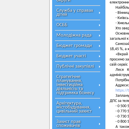
округи
електронни
Найбіль
Служба у справах
- Вінни
дітей
- Київсь
- Хмельн
ОСББ
Хто зве
Основн
Молодіжна рада
загальної к
Самозай
Бюджет громади
18,45 %, а
«Вкрай
Бюджет участі
просимо за
свій сервіс
Публічні закупівлі
Леся К
адмініструв
Стратегічне
Потрібн
планування,
інвестиційна
Адреси
діяльність та
https://
підтримка бізнесу
Заплану
ДПС за те
Архітектура,
- 0 500 
містобудування,
цивільний захист
- 0 770 
- 0 730 
Захист прав
- 0 800
споживачів
А також