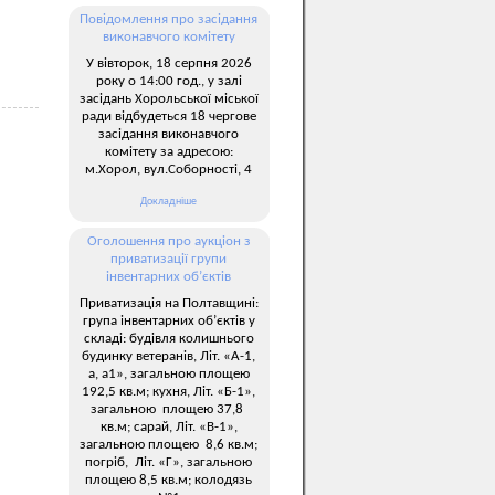
Повідомлення про засідання
виконавчого комітету
У вівторок, 18 серпня 2026
року о 14:00 год., у залі
засідань Хорольської міської
ради відбудеться 18 чергове
засідання виконавчого
комітету за адресою:
м.Хорол, вул.Соборності, 4
Докладніше
Оголошення про аукціон з
приватизації групи
інвентарних об’єктів
Приватизація на Полтавщині:
група інвентарних об’єктів у
складі: будівля колишнього
будинку ветеранів, Літ. «А-1,
а, а1», загальною площею
192,5 кв.м; кухня, Літ. «Б-1»,
загальною площею 37,8
кв.м; сарай, Літ. «В-1»,
загальною площею 8,6 кв.м;
погріб, Літ. «Г», загальною
площею 8,5 кв.м; колодязь