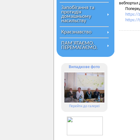
вебпортал 
Запобігання та
Поперед
протидія
https://
домашньому
https://
насильству
Краєзнавство
ПАМ’ЯТАЄМО.
ПЕРЕМАГАЄМО.
Випадкове фото
Перейти до галереї