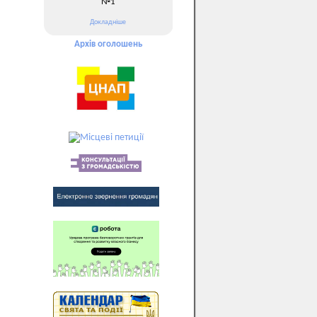
№1
Докладніше
Архів оголошень