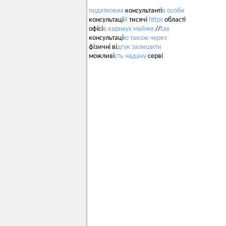
податкових
консультанті
в
особи
консультаці
й
тисячі
https
області
офісі
в
карнаух
майже
//
tax
консультаці
ю
також
через
фізичні ві
дгук
залишити
можливі
сть
надану
серві