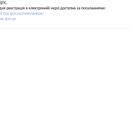
ДПС.
ня реєстрація в електронній черзі доступна за посиланнями:
zir.tax.gov.ua/main/queue/
tax.gov.ua