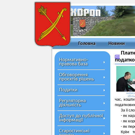
Головна
Новини
Платн
Нормативно-
податко
правова база
Обговорення
проєктів рішень
Податки
натисн
збіл
час, кошт
Регуляторна
діяльність
податкових
За її с
Доступ до публічної
- як на
інформації
- як ко
- як пе
Старостинські
Крім т