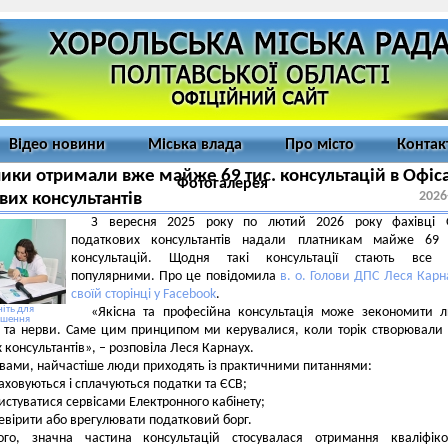
Відео новини
Міська влада
Про місто
Контак
ики отримали вже майже 69 тис. консультацій в Офіс
Фотогалерея
2026
вих консультантів
З вересня 2025 року по лютий 2026 року фахівці О
податкових консультантів надали платникам майже 69 
консультацій. Щодня такі консультації стають все 
популярними. Про це повідомила
в. о. Голови ДПС Леся Карн
своїй сторінці у Facebook
.
іть для
«Якісна та професійна консультація може зекономити 
ьшення
и та нерви. Саме цим принципом ми керувалися, коли торік створювали
 консультантів», – розповіла Леся Карнаух.
ловами, найчастіше люди приходять із практичними питаннями:
раховуються і сплачуються податки та ЄСВ;
ристуватися сервісами Електронного кабінету;
ревірити або врегулювати податковий борг.
ого, значна частина консультацій стосувалася отримання кваліфіко