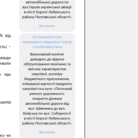
автомобільної дороги по
вул.Героїв української авіації
в місті Хоролі Лубенського
району Полтавської області»
Докладніше
% від
Оголошення про
проведення відкритих торгів
сть) –
з особливостями
Виконавчий комітет
завжди
доводить до відома
лювати
обґрунтування технічних та
якісних характеристик
закупівлі, розміру
е про
бюджетного призначення,
очікуваної вартості предмета
закупівлі послуги «Поточний
ремонт дорожнього
покриття ділянки
-центр
автомобільної дороги від
вул. Шевченка до вул.
Київська по вул. Соборності
в місті Хоролі Лубенського
району Полтавської області»
Докладніше
рсу чи