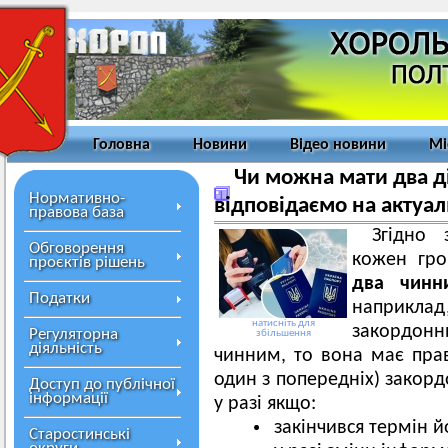
Головна
Новини
Відео новини
Мі
Чи можна мати два д
Нормативно-
відповідаємо на актуа
правова база
Згідно 
Обговорення
кожен гр
проєктів рішень
два чинн
Податки
наприклад
натисніть для
закордонн
Регуляторна
збільшення
діяльність
чинним, то вона має пра
один з попередніх) закор
Доступ до публічної
інформації
у разі якщо:
закінчився термін йо
Старостинські