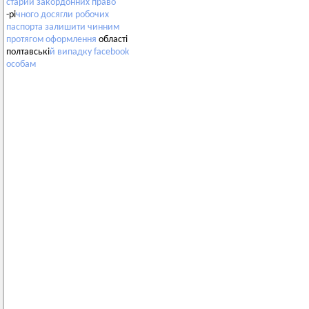
старий
закордонних
право
-рі
чного
досягли
робочих
паспорта
залишити
чинним
протягом
оформлення
області
полтавські
й
випадку
facebook
особам