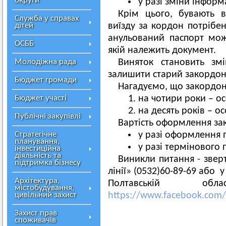
округи
у разі зміни інформа
Крім цього, бувають 
Служба у справах
дітей
виїзду за кордон потрібе
анульований паспорт мож
ОСББ
якій належить документ.
Молодіжна рада
Виняток становить зм
залишити старий закордон
Бюджет громади
Нагадуємо, що закордон
Бюджет участі
на чотири роки – ос
на десять років – ос
Публічні закупівлі
Вартість оформлення за
Стратегічне
у разі оформлення п
планування,
у разі термінового 
інвестиційна
діяльність та
Виникли питання - звер
підтримка бізнесу
лінії» (0532)60-89-69 або
Архітектура,
Полтавській об
містобудування,
цивільний захист
https://www.facebook.com
Захист прав
споживачів