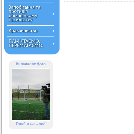
Запобігання та
протидія
домашньому
насильству
Краєзнавство
ПАМ’ЯТАЄМО.
ПЕРЕМАГАЄМО.
Випадкове фото
Перейти до галереї