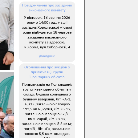
Повідомлення про засідання
виконавчого комітету
У вівторок, 18 серпня 2026
року о 14:00 год., у залі
засідань Хорольської міської
ради відбудеться 18 чергове
засідання виконавчого
комітету за адресою:
м.Хорол, вул.Соборності, 4
Докладніше
Оголошення про аукціон з
приватизації групи
інвентарних об’єктів
Приватизація на Полтавщині:
група інвентарних об’єктів у
складі: будівля колишнього
будинку ветеранів, Літ. «А-1,
а, а1», загальною площею
192,5 кв.м; кухня, Літ. «Б-1»,
загальною площею 37,8
кв.м; сарай, Літ. «В-1»,
загальною площею 8,6 кв.м;
погріб, Літ. «Г», загальною
площею 8,5 кв.м; колодязь