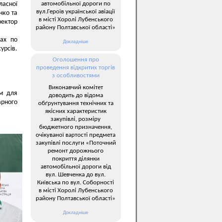
автомобільної дороги по
ласної
вул.Героїв української авіації
нко та
в місті Хоролі Лубенського
ектор
району Полтавської області»
рах по
Докладніше
урсів.
Оголошення про
проведення відкритих торгів
з особливостями
Виконавчий комітет
м для
доводить до відома
арного
обґрунтування технічних та
якісних характеристик
закупівлі, розміру
бюджетного призначення,
очікуваної вартості предмета
закупівлі послуги «Поточний
ремонт дорожнього
покриття ділянки
автомобільної дороги від
вул. Шевченка до вул.
Київська по вул. Соборності
в місті Хоролі Лубенського
району Полтавської області»
Докладніше