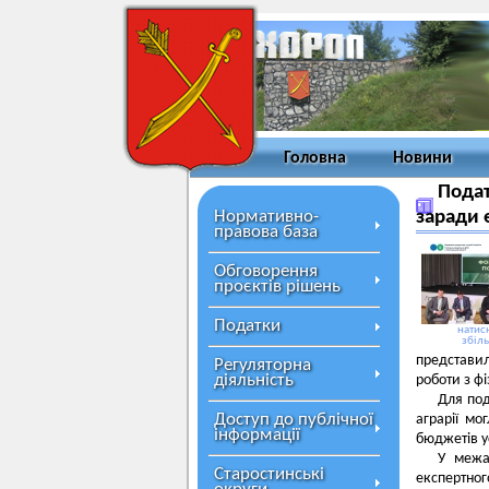
Головна
Новини
Подат
Нормативно-
заради 
правова база
Обговорення
проєктів рішень
Податки
натисн
збіл
представил
Регуляторна
діяльність
роботи з ф
Для под
Доступ до публічної
аграрії мо
інформації
бюджетів ус
У межа
Старостинські
експертно