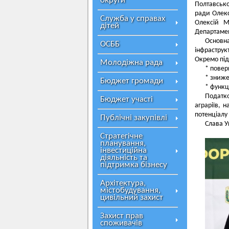
округи
Полтавської
ради Олекс
Служба у справах
Олексій М
дітей
Департамен
Основн
ОСББ
інфраструк
Окремо під
Молодіжна рада
* повер
* зниже
Бюджет громади
* функц
Податк
Бюджет участі
аграріїв, 
потенціалу
Публічні закупівлі
Слава У
Стратегічне
планування,
інвестиційна
діяльність та
підтримка бізнесу
Архітектура,
містобудування,
цивільний захист
Захист прав
споживачів