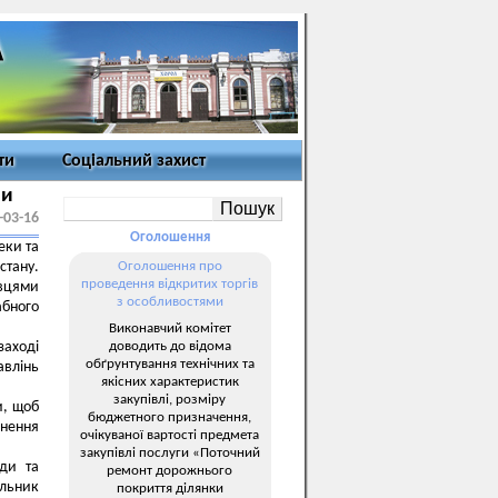
ти
Соціальний захист
ми
-03-16
Оголошення
еки та
стану.
Оголошення про
проведення відкритих торгів
івцями
з особливостями
абного
Виконавчий комітет
доводить до відома
аході
обґрунтування технічних та
авлінь
якісних характеристик
закупівлі, розміру
и, щоб
бюджетного призначення,
внення
очікуваної вартості предмета
закупівлі послуги «Поточний
ади та
ремонт дорожнього
льник
покриття ділянки