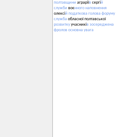
полтавщини
аграрії
в
сергі
й
служби
воє
нного
наповнення
олексі
й
податкова
голова
форуму
служба
обласної полтавської
розвитку
учасникі
в
зосереджена
фролов
основна
увага