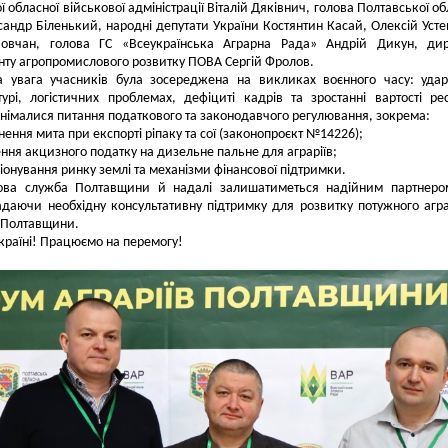
 обласної військової адміністрації Віталій Дяківнич, голова Полтавської об
андр Біленький, народні депутати України Костянтин Касай, Олексій Усте
овчан, голова ГС «Всеукраїнська Аграрна Рада» Андрій Дикун, дир
ту агропромислового розвитку ПОВА Сергій Фролов.
а увага учасників була зосереджена на викликах воєнного часу: уда
турі, логістичних проблемах, дефіциті кадрів та зростанні вартості рес
німалися питання податкового та законодавчого регулювання, зокрема:
нення мита при експорті ріпаку та сої (законопроєкт №14226);
ння акцизного податку на дизельне пальне для аграріїв;
іонування ринку землі та механізми фінансової підтримки.
ова служба Полтавщини й надалі залишатиметься надійним партнеро
надаючи необхідну консультативну підтримку для розвитку потужного агр
 Полтавщини.
країні! Працюємо на перемогу!