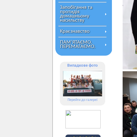
Запобігання та
протидія
домашньому
насильству
Краєзнавство
ПАМ’ЯТАЄМО.
ПЕРЕМАГАЄМО.
Випадкове фото
Перейти до галереї