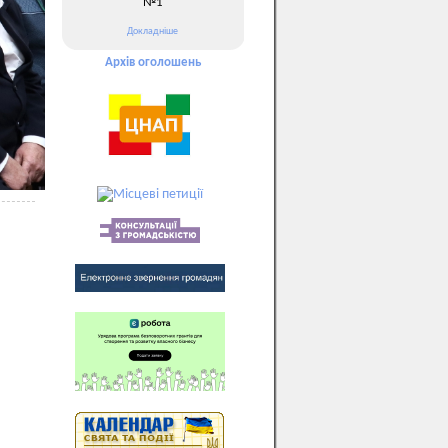
№1
Докладніше
Архів оголошень