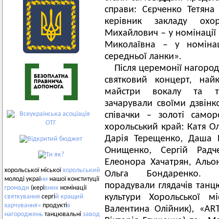
справи: Сєрченко Тетяна
керівник закладу охо
Михайлович ‒ у номінації 
Миколаївна ‒ у номіна
середньої ланки».
Після церемонії нагород
святковий концерт, най
майстри вокалу та та
зачарували своїми дзвін
співачки – золоті само
хорольський край: Катя Ол
Дарія Терещенко, Даша 
Онищенко, Сергій Радч
Елеонора Хачатрян, Альо
хорольської міської
хорольський
Ольга Бондаренко. Х
молоді украї
ни
нашої конституції
порадували глядачів танц
громади
(кері
вник
номінації
культури Хорольської м
святкування
сергі
й
кращий
харчування»
продукті
в
Валентина Олійник), «AR
нагороджень
танцювальні
завод