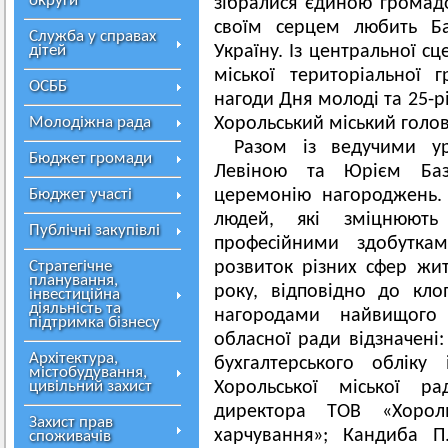
округи
зібралися єдиною громадо
своїм серцем любить Ба
Служба у справах
дітей
Україну. Із центральної с
міської територіальної
ОСББ
нагоди Дня молоді та 25-р
Молодіжна рада
Хорольський міський голо
Разом із ведучими ур
Бюджет громади
Левіною та Юрієм Баз
Бюджет участі
церемонію нагороджень. 
людей, які зміцнюють
Публічні закупівлі
професійними здобутка
Стратегічне
розвиток різних сфер жит
планування,
року, відповідно до кло
інвестиційна
діяльність та
нагородами найвищого
підтримка бізнесу
обласної ради відзначені:
Архітектура,
бухгалтерського обліку 
містобудування,
цивільний захист
Хорольської міської р
директора ТОВ «Хороль
Захист прав
харчування»; Кандиба П
споживачів