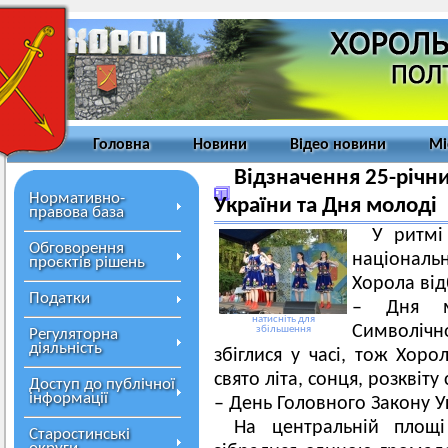
Головна
Новини
Відео новини
Мі
Відзначення 25-річни
Нормативно-
України та Дня молоді
правова база
У ритмі
Обговорення
національ
проєктів рішень
Хорола від
Податки
– Дня мо
натисніть для
Символічн
збільшення
Регуляторна
діяльність
збіглися у часі, тож Хор
свято літа, сонця, розквіт
Доступ до публічної
інформації
– День Головного Закону У
На центральній площ
Старостинські