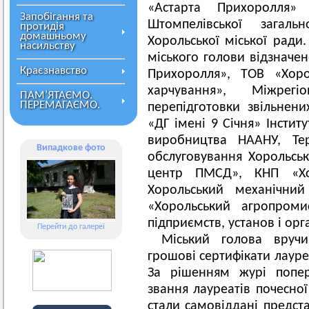
«Астарта Прихоролля»
Запобігання та
Штомпелівської загальн
протидія
домашньому
Хорольської міської ради
насильству
міського голови відзначе
Краєзнавство
Прихоролля», ТОВ «Хоро
харчування», Міжрегі
ПАМ’ЯТАЄМО.
ПЕРЕМАГАЄМО.
перепідготовки звільнени
«ДГ імені 9 Січня» Інстит
виробництва НААНУ, Тер
Випадкове фото
обслуговування Хорольськ
центр ПМСД», КНП «Хор
Хорольський механічний
«Хорольський агропром
підприємств, установ і орга
Перейти до галереї
Міський голова вручи
грошові сертифікати лауре
За рішенням журі попе
звання лауреатів почесно
стали самовіддані предс