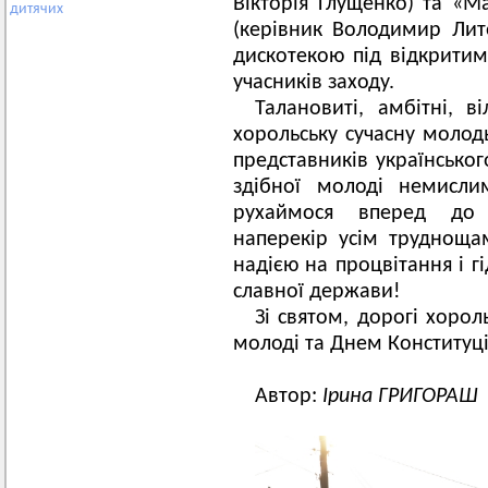
Вікторія Глущенко) та «М
дитячих
(керівник Володимир Лит
дискотекою під відкрити
учасників заходу.
Талановиті, амбітні, 
хорольську сучасну молодь
представників українського
здібної молоді немисли
рухаймося вперед до 
наперекір усім трудноща
надією на процвітання і гі
славної держави!
Зі святом, дорогі хорол
молоді та Днем Конституці
Автор:
Ірина ГРИГОРАШ