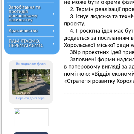
не може бути окрема фізи
Запобігання та
2. Термін реалізації проє
протидія
домашньому
3. Існує людська та техн
насильству
проєкту.
Краєзнавство
4. Проєктна ідея має бу
додається за посиланням в
ПАМ’ЯТАЄМО.
Хорольської міської ради 
ПЕРЕМАГАЄМО.
Збір проєктних ідей три
Заповнені форми надсил
Випадкове фото
в паперовому вигляді за ад
поміткою: «Відділ економі
«Стратегія розвитку Хороль
Перейти до галереї