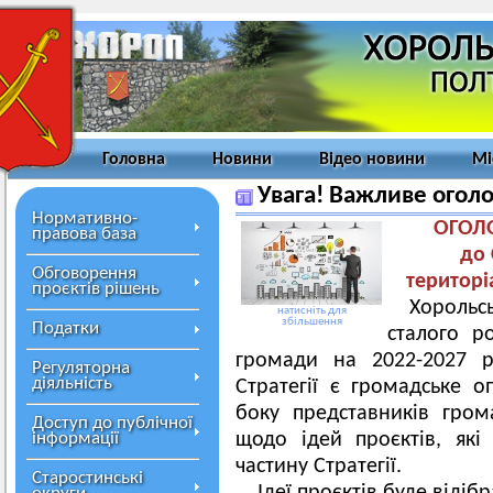
Головна
Новини
Відео новини
Мі
Увага! Важливе огол
Нормативно-
ОГОЛО
правова база
до 
Обговорення
територі
проєктів рішень
Хорольсь
натисніть для
збільшення
Податки
сталого ро
громади на 2022-2027 
Регуляторна
діяльність
Стратегії є громадське о
боку представників гром
Доступ до публічної
інформації
щодо ідей проєктів, які
частину Стратегії.
Старостинські