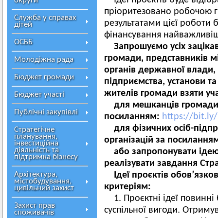
Ідеї проєктів буде відіб
округи
пріоритезовано робочою гр
Служба у справах
результатами цієї роботи 
дітей
фінансування найважливіш
ОСББ
Запрошуємо
усіх
заціка
громади
, представників
м
Молодіжна рада
органів
державної
влади,
Бюджет громади
підприємства,
установ
и
та
жителів громади
взяти уч
Бюджет участі
для мешканців громади
Публічні закупівлі
посиланням:
https://bit.l
для фізичних осіб-підпр
Стратегічне
планування,
організацій за посилання
інвестиційна
діяльність та
або
запропонувати
ідею
підтримка бізнесу
реалізувати
завдання
Стра
Архітектура,
Ідеї
про
є
ктів
обов’язко
містобудування,
критеріям:
цивільний захист
1. Проєктні ідеї повинн
Захист прав
суспільної вигоди. Отримув
споживачів