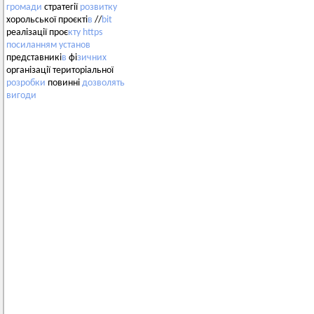
громади
стратегії
розвитку
хорольської проєкті
в
//
bit
реалізації проє
кту
https
посиланням
установ
представникі
в
фі
зичних
організації територіальної
розробки
повинні
дозволять
вигоди