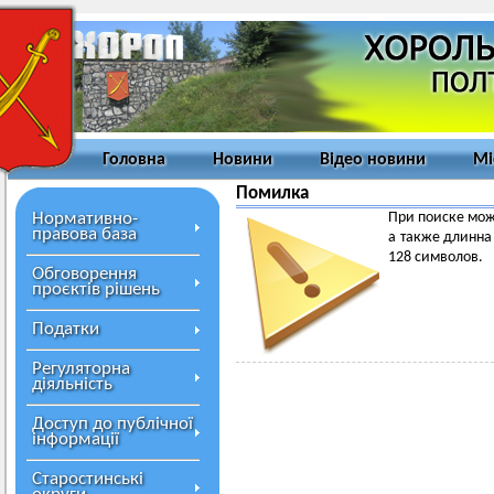
Головна
Новини
Відео новини
Мі
Помилка
Нормативно-
При поиске мож
правова база
а также длинна
128 символов.
Обговорення
проєктів рішень
Податки
Регуляторна
діяльність
Доступ до публічної
інформації
Старостинські