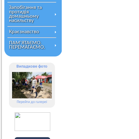
Запобігання та
протидія
домашньому
насильству
Краєзнавство
ПАМ’ЯТАЄМО.
ПЕРЕМАГАЄМО.
Випадкове фото
Перейти до галереї