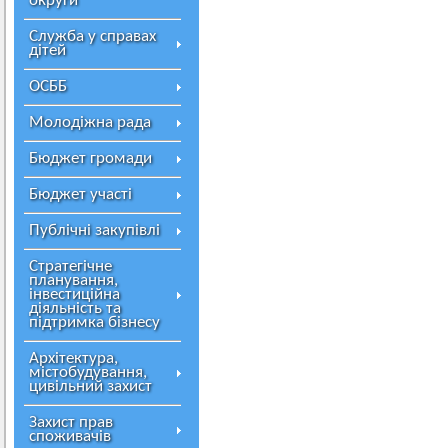
округи
Служба у справах
дітей
ОСББ
Молодіжна рада
Бюджет громади
Бюджет участі
Публічні закупівлі
Стратегічне
планування,
інвестиційна
діяльність та
підтримка бізнесу
Архітектура,
містобудування,
цивільний захист
Захист прав
споживачів