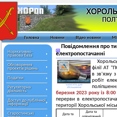
Головна
Новини
Відео новини
Мі
Повідомлення про ти
Нормативно-
електропостачанні
правова база
Хорольс
Обговорення
філії АТ 
проєктів рішень
в зв’язку
Податки
робіт еле
натисніть для
поліпшен
Регуляторна
збільшення
діяльність
березня 2023
року із 8
:0
перерви в електропостача
Доступ до публічної
інформації
території Хорольської місь
Дата та
Старостинські
Дата та
орієнтовний