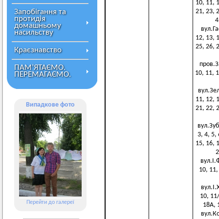
10, 11, 1
Запобігання та
21, 23, 2
протидія
4
домашньому
вул.Гас
насильству
12, 13, 1
25, 26, 2
Краєзнавство
пров.За
ПАМ’ЯТАЄМО.
10, 11, 
ПЕРЕМАГАЄМО.
вул.Зеле
11, 12, 1
Випадкове фото
21, 22, 2
вул.Зуб
3, 4, 5,
15, 16, 1
2
вул.І.Ф
10, 11,
вул.І.Х
10, 11/
Перейти до галереї
18А, 1
вул.Ко