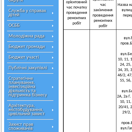
округи
орієнтовний
час
Назва на
час початку
закінчення
вулиц
Служба у справах
проведення
дітей
проведення
пере
ремонтних
ремонтних
робіт
ОСББ
робіт
Молодіжна рада
вул.8
пров.Ба
Бюджет громади
вул.Бер
Бюджет участі
10, 11, 1
24, 25,
Публічні закупівлі
34, 35, 3
46/2, 47,
Стратегічне
55, 56,
планування,
інвестиційна
діяльність та
вул.Би
підтримка бізнесу
2А, 2а Г.
10, 11,
Архітектура,
20/41, 2
містобудування,
29/2, 
цивільний захист
пров.В
Захист прав
споживачів
вул.Гага