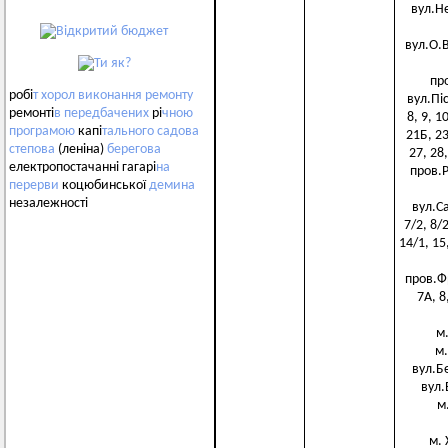
вул.Не
вул.О.Ви
про
робі
т
хорол
виконання
ремонту
вул.Піск
ремонті
в
передбачених
рі
чною
8, 9, 1
програмою
капі
тального
садова
21Б, 23
степова
(леніна)
берегова
27, 28,
електропостачанні гагарі
на
пров.Ро
перерви
коцюбинської
демина
незалежності
вул.Сад
7/2, 8/2
14/1, 15,
пров.Фру
7А, 8
м.
м.
вул.Бе
вул.Б
м.
м. 