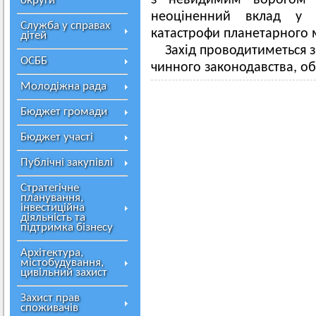
з невидимим ворогом 
округи
неоціненний вклад у лі
Служба у справах
катастрофи планетарного 
дітей
Захід проводитиметься 
ОСББ
чинного законодавства, о
Молодіжна рада
Бюджет громади
Бюджет участі
Публічні закупівлі
Стратегічне
планування,
інвестиційна
діяльність та
підтримка бізнесу
Архітектура,
містобудування,
цивільний захист
Захист прав
споживачів