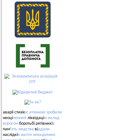
аварії стихіє
ю
атомною
зробили
неоці
ненний
ліквідаці
ю
вклад
ворогом
боротьбі рятівникі
в
пам’
ять
людства
ві
ддали
наслідкі
в
життя
невидимим