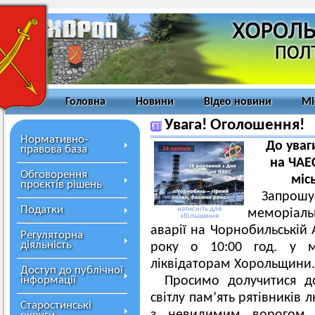
Головна
Новини
Відео новини
Мі
Увага! Оголошення!
Нормативно-
До уваг
правова база
на ЧАЕС
Обговорення
міс
проєктів рішень
Запро
Податки
натисніть для
меморіаль
збільшення
аварії на Чорнобильській 
Регуляторна
діяльність
року о 10:00 год. у м
ліквідаторам Хорольщини.
Доступ до публічної
інформації
Просимо долучитися д
світлу пам’ять рятівників 
Старостинські