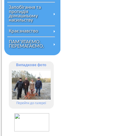
Запобігання та
протидія
домашньому
насильству
Краєзнавство
ПАМ’ЯТАЄМО.
ПЕРЕМАГАЄМО.
Випадкове фото
Перейти до галереї