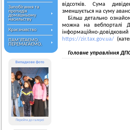
відсотків. Сума дивід
Запобігання та
зменшується на суму аванс
протидія
домашньому
Більш детально ознайом
насильству
можна на вебпорталі ДП
Краєзнавство
інформаційно-довідков
https://zir.tax.gov.ua/
(катег
ПАМ’ЯТАЄМО.
ПЕРЕМАГАЄМО.
Головне управління ДП
Випадкове фото
Перейти до галереї