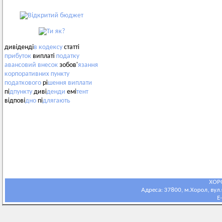
дивіденді
в
кодексу
статті
прибуток
виплаті
податку
авансовий
внесок
зобов'
язання
корпоративних
пункту
податкового
рі
шення
виплати
пі
дпункту
диві
денди
емі
тент
відпові
дно
пі
длягають
ХОР
Адреса: 37800, м.Хорол, вул.С
E