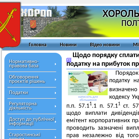
Головна
Новини
Відео новини
Мі
Щодо порядку сплати
Нормативно-
податку на прибуток пр
правова база
Порядок
Обговорення
податку н
проєктів рішень
визначено
Податки
кодексу Ук
натисніть для
збільшення
Регуляторна
1
1
п.п. 57.1
.1 п. 57.1
ст. 57
діяльність
щодо виплати дивіденді
Доступ до публічної
емітент корпоративних пра
інформації
проводить зазначені вип
Старостинські
прав незалежно від того