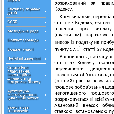
округи
розрахований за прави
Кодексу.
Служба у справах
дітей
Крім випадків, передбач
ОСББ
статті 57 Кодексу, емітен
рішення про виплату
Молодіжна рада
(власникам), нараховує
Бюджет громади
внесок із податку на приб
1
пункту 57.1
статті 57 Коде
Бюджет участі
Відповідно до абзацу др
Публічні закупівлі
статті 57 Кодексу аванс
Стратегічне
перевищення дивіденді
планування,
значенням об'єкта оподат
інвестиційна
діяльність та
(звітний) рік, за результ
підтримка бізнесу
грошове зобов'язання щод
Архітектура,
непогашеного грошового
містобудування,
цивільний захист
розраховується зі всієї су
Авансовий внесок обчи
Захист прав
споживачів
ставкою, встановленою пун