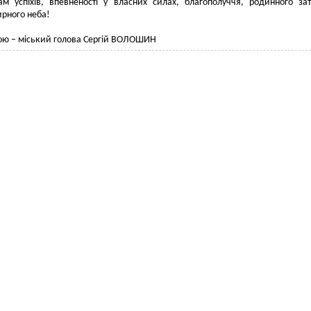
м успіхів, впевненості у власних силах, благополуччя, родинного за
ирного неба!
ою – міський голова Сергій ВОЛОШИН