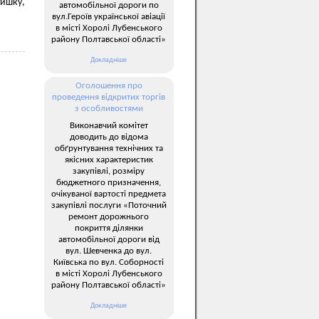
тишку,
автомобільної дороги по
вул.Героїв української авіації
в місті Хоролі Лубенського
району Полтавської області»
Докладніше
Оголошення про
проведення відкритих торгів
з особливостями
Виконавчий комітет
доводить до відома
обґрунтування технічних та
якісних характеристик
закупівлі, розміру
бюджетного призначення,
очікуваної вартості предмета
закупівлі послуги «Поточний
ремонт дорожнього
покриття ділянки
автомобільної дороги від
вул. Шевченка до вул.
Київська по вул. Соборності
в місті Хоролі Лубенського
району Полтавської області»
Докладніше