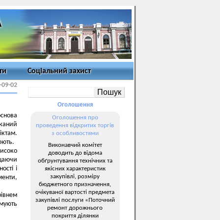
ти
Соціальний захист
-09-02
Оголошення
основа
Оголошення про
иканий
проведення відкритих торгів
іктам.
з особливостями
цюють.
Виконавчий комітет
високо
доводить до відома
ищаючи
обґрунтування технічних та
ості і
якісних характеристик
закупівлі, розміру
менти,
бюджетного призначення,
очікуваної вартості предмета
рівнем
закупівлі послуги «Поточний
имують
ремонт дорожнього
покриття ділянки