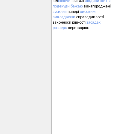
змі
нюючи
взагалі
людини
життя
подекуди
бажаю
винагороджені
зусилля
папері
високим
викладаючи
справедливості
законності рівності
засадах
розчерк
перетворює