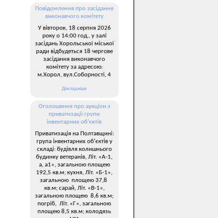
Повідомлення про засідання
виконавчого комітету
У вівторок, 18 серпня 2026
року о 14:00 год., у залі
засідань Хорольської міської
ради відбудеться 18 чергове
засідання виконавчого
комітету за адресою:
м.Хорол, вул.Соборності, 4
Докладніше
Оголошення про аукціон з
приватизації групи
інвентарних об’єктів
Приватизація на Полтавщині:
група інвентарних об’єктів у
складі: будівля колишнього
будинку ветеранів, Літ. «А-1,
а, а1», загальною площею
192,5 кв.м; кухня, Літ. «Б-1»,
загальною площею 37,8
кв.м; сарай, Літ. «В-1»,
загальною площею 8,6 кв.м;
погріб, Літ. «Г», загальною
площею 8,5 кв.м; колодязь