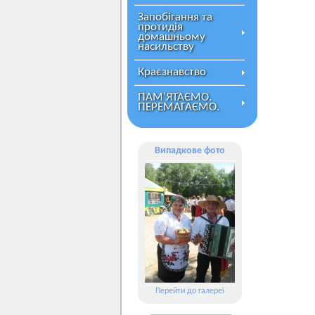
Запобігання та
протидія
домашньому
насильству
Краєзнавство
ПАМ’ЯТАЄМО.
ПЕРЕМАГАЄМО.
Випадкове фото
Перейти до галереї