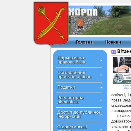
Головна
Новини
Вітан
Нормативно-
правова база
Обговорення
проєктів рішень
натисн
Податки
збіл
освічені, 
Регуляторна
права люде
діяльність
справедли
викладаючи
Доступ до публічної
інформації
Бажаю,
довіри гро
Старостинські
визнання г