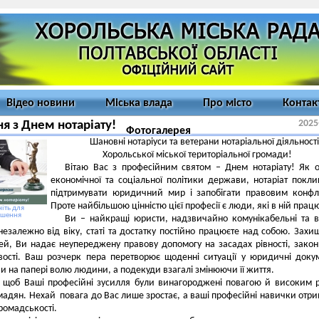
Відео новини
Міська влада
Про місто
Контак
2025
ня з Днем нотаріату!
Фотогалерея
Шановні нотаріуси та ветерани нотаріальної діяльності
Хорольської міської територіальної громади!
Вітаю Вас з професійним святом – Днем нотаріату! Як 
економічної та соціальної політики держави, нотаріат покл
підтримувати юридичний мир і запобігати правовим конфл
Проте найбільшою цінністю цієї професії є люди, які в ній пра
іть для
ьшення
Ви – найкращі юристи, надзвичайно комунікабельні та 
і незалежно від віку, статі та достатку постійно працюєте над собою. Зах
й, Ви надає неупереджену правову допомогу на засадах рівності, законн
вості. Ваш розчерк пера перетворює щоденні ситуації у юридичні доку
 на папері волю людини, а подекуди взагалі змінюючи її життя.
 щоб Ваші професійні зусилля були винагороджені повагою й високим 
мадян. Нехай повага до Вас лише зростає, а ваші професійні навички отр
ромадськості.