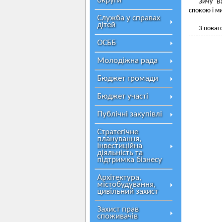
округи
Зичу Ва
спокою і м
Служба у справах
дітей
З поваг
ОСББ
Молодіжна рада
Бюджет громади
Бюджет участі
Публічні закупівлі
Стратегічне
планування,
інвестиційна
діяльність та
підтримка бізнесу
Архітектура,
містобудування,
цивільний захист
Захист прав
споживачів