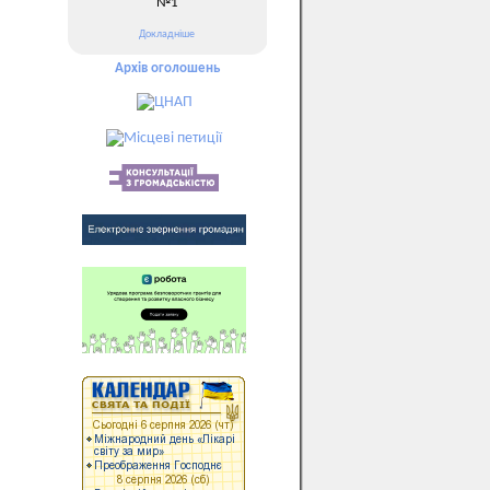
№1
Докладніше
Архів оголошень