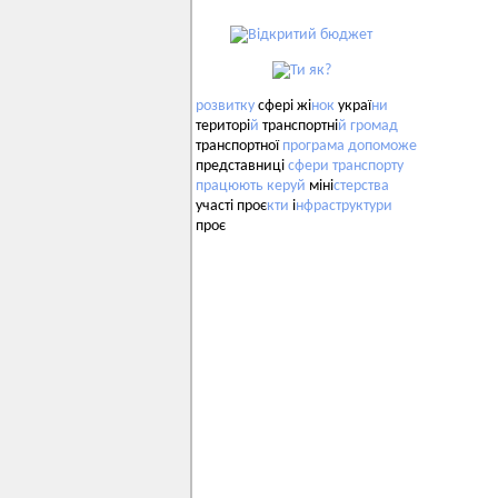
розвитку
сфері жі
нок
украї
ни
територі
й
транспортні
й
громад
транспортної
програма
допоможе
представниці
сфери
транспорту
працюють
керуй
міні
стерства
участі проє
кти
і
нфраструктури
проє