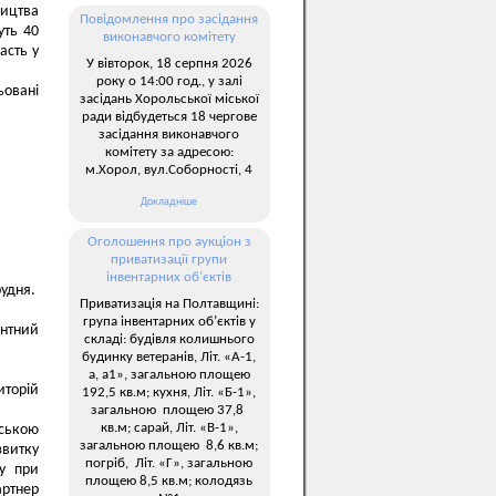
ництва
Повідомлення про засідання
уть 40
виконавчого комітету
асть у
У вівторок, 18 серпня 2026
року о 14:00 год., у залі
ьовані
засідань Хорольської міської
ради відбудеться 18 чергове
засідання виконавчого
комітету за адресою:
м.Хорол, вул.Соборності, 4
Докладніше
Оголошення про аукціон з
приватизації групи
інвентарних об’єктів
рудня.
Приватизація на Полтавщині:
група інвентарних об’єктів у
антний
складі: будівля колишнього
будинку ветеранів, Літ. «А-1,
а, а1», загальною площею
иторій
192,5 кв.м; кухня, Літ. «Б-1»,
загальною площею 37,8
кв.м; сарай, Літ. «В-1»,
ською
загальною площею 8,6 кв.м;
звитку
погріб, Літ. «Г», загальною
у при
площею 8,5 кв.м; колодязь
артнер