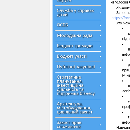
округи
наголосив 
Як долу
Служба у справах
Заповн
дітей
https://fo
Хто мож
ОСББ
к
Молодіжна рада
підр
Бюджет громади
п
інфр
Бюджет участі
д
Публічні закупівлі
пра
Міне
Стратегічне
планування,
інвестиційна
п
діяльність та
логі
підтримка бізнесу
у
Архітектура,
проф
містобудування,
цивільний захист
Захист прав
інфр
споживачів
Навчан