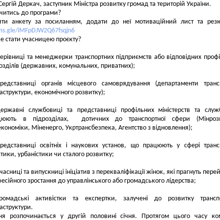
Сергій Деркач, заступник Міністра розвитку громад та територій України.
читись до програми?
ити анкету за посиланням, додати до неї мотиваційний лист та рез
rms.gle/iMFpDJW2Q67fsqjn6
е стати учасницею проєкту?
ерівниці та менеджерки транспортних підприємств або відповідних проф
озділів (державних, комунальних, приватних);
редставниці органів місцевого самоврядування (департаменти транс
аструктури, економічного розвитку);
ержавні службовиці та представниці профільних міністерств та слу
цюють в підрозділах, дотичних до транспортної сфери (Мінрозв
кономіки, Міненерго, Укртрансбезпека, Агентство з відновлення);
редставниці освітніх і наукових установ, що працюють у сфері транс
стики, урбаністики чи сталого розвитку;
часниці та випускниці ініціатив з перекваліфікації жінок, які прагнуть перей
есійного зростання до управлінського або громадського лідерства;
громадські активістки та експертки, залучені до розвитку транспо
аструктури.
ня розпочинається у другій половині січня. Протягом цього часу к