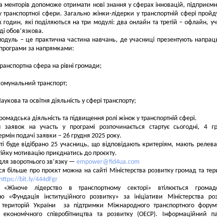
та менторів допоможе отримати нові знання у сферах інновацій, підприєм
у транспортної сфери. Загально жінки-лідерки у транспортній сфері пройд
 годин, які поділяються на три модулі: два онлайн та третій – офлайн, уч
ді обов’язкова.
модуль – це практична частина навчань, де учасниці презентують напрац
 програми за напрямками:
ранспортна сфера на рівні громади;
омунальний транспорт;
аукова та освітня діяльність у сфері транспорту;
ромадська діяльність та підвищення ролі жінок у транспортній сфері.
 заявок на участь у програмі розпочинається стартує сьогодні, 4 г
ермін подачі заявки – 26 грудня 2025 року.
ті буде відібрано 25 учасниць, що відповідають критеріям, мають релев
стійку мотивацію приєднатись до проєкту.
ля зворотнього зв’язку —
empower@fid4ua.com
ся більше про проєкт можна на сайті Міністерства розвитку громад та тер
https://bit.ly/444dFgr
 «Жіноче лідерство в транспортному секторі» втілюється громад
єю «Фундація інституційного розвитку» за ініціативи Міністерства ро
 територій України за підтримки Міжнародного транспортного форум
ії економічного співробітництва та розвитку (ОЕСР). Інформаційний п