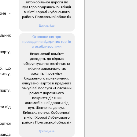
автомобільної дороги по
вул.Героїв української авіації
в місті Хоролі Лубенського
юме –
району Полтавської області»
Докладніше
ільних
Оголошення про
проведення відкритих торгів
з особливостями
порту,
Виконавчий комітет
доводить до відома
обґрунтування технічних та
жб, що
якісних характеристик
закупівлі, розміру
итку,
бюджетного призначення,
очікуваної вартості предмета
закупівлі послуги «Поточний
порту,
ремонт дорожнього
покриття ділянки
автомобільної дороги від
ти від
вул. Шевченка до вул.
Київська по вул. Соборності
в місті Хоролі Лубенського
району Полтавської області»
ртної
Докладніше
оманда