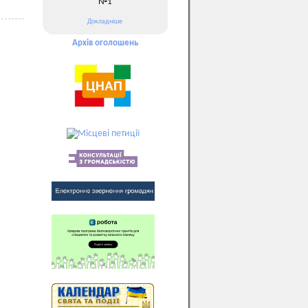
№1
Докладніше
Архів оголошень