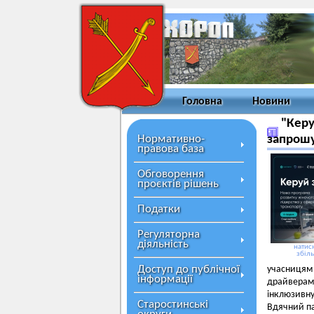
Головна
Новини
"Керу
Нормативно-
запрошу
правова база
Обговорення
проєктів рішень
Податки
Регуляторна
діяльність
натисн
збіл
Доступ до публічної
учасницям
інформації
драйверам
інклюзивну
Старостинські
Вдячний па