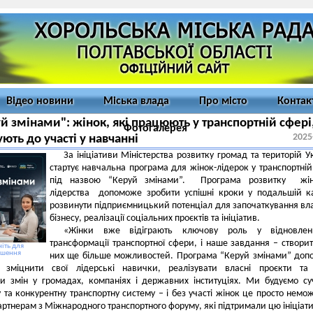
Відео новини
Міська влада
Про місто
Контак
й змінами": жінок, які працюють у транспортній сфері
Фотогалерея
2025
ють до участі у навчанні
За ініціативи Міністерства розвитку громад та територій У
стартує навчальна програма для жінок-лідерок у транспортній
під назвою “Керуй змінами”. Програма розвитку жін
лідерства допоможе зробити успішні кроки у подальшій ка
розвинути підприємницький потенціал для започаткування вл
бізнесу, реалізації соціальних проєктів та ініціатив.
«Жінки вже відіграють ключову роль у відновлен
трансформації транспортної сфери, і наше завдання – створи
іть для
ьшення
них ще більше можливостей. Програма “Керуй змінами” до
 зміцнити свої лідерські навички, реалізувати власні проєкти та 
и змін у громадах, компаніях і державних інституціях. Ми будуємо су
 та конкурентну транспортну систему – і без участі жінок це просто немо
ртнерам з Міжнародного транспортного форуму, які підтримали цю ініціати