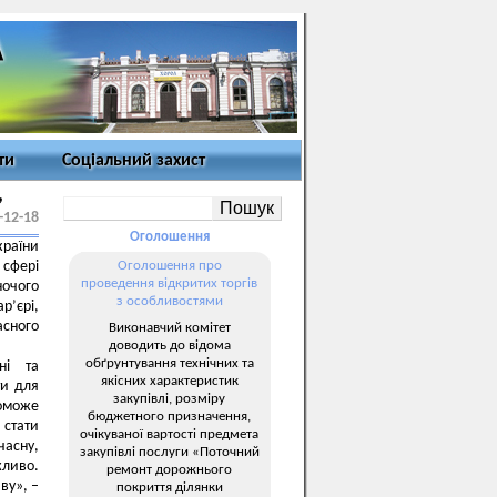
ти
Соціальний захист
,
-12-18
Оголошення
країни
 сфері
Оголошення про
проведення відкритих торгів
очого
з особливостями
р’єрі,
асного
Виконавчий комітет
доводить до відома
обґрунтування технічних та
ні та
якісних характеристик
ти для
закупівлі, розміру
поможе
бюджетного призначення,
стати
очікуваної вартості предмета
часну,
закупівлі послуги «Поточний
жливо.
ремонт дорожнього
ву», –
покриття ділянки