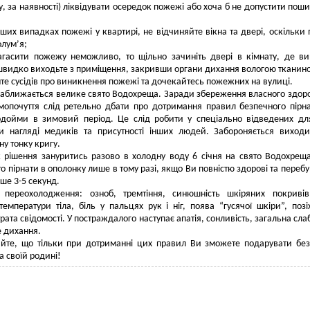
ку, за наявності) ліквідувати осередок пожежі або хоча б не допустити пош
інших випадках пожежі у квартирі, не відчиняйте вікна та двері, оскільки 
олум’я;
агасити пожежу неможливо, то щільно зачиніть двері в кімнату, де в
швидко виходьте з приміщення, закривши органи дихання вологою тканин
те сусідів про виникнення пожежі та дочекайтесь пожежних на вулиці.
аближається велике свято Водохреща. Заради збереження власного здоро
мопочуття слід ретельно дбати про дотримання правил безпечного пірн
водойми в зимовий період. Це слід робити у спеціально відведених дл
ри нагляді медиків та присутності інших людей. Забороняється виход
ну тонку кригу.
рішення зануритись разово в холодну воду 6 січня на свято Водохрещ
то пірнати в ополонку лише в тому разі, якщо Ви повністю здорові та перебу
вше 3-5 секунд.
 переохолодження: озноб, тремтіння, синюшність шкіряних покривів
емператури тіла, біль у пальцях рук і ніг, поява “гусячої шкіри”, позі
рата свідомості. У постраждалого наступає апатія, сонливість, загальна слаб
 дихання.
айте, що тільки при дотриманні цих правил Ви зможете подарувати бе
та своїй родині!