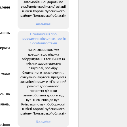
автомобільної дороги по
вул.Героїв української авіації
вленні
в місті Хоролі Лубенського
району Полтавської області»
Докладніше
мають
Оголошення про
проведення відкритих торгів
з особливостями
икраси
Виконавчий комітет
доводить до відома
обґрунтування технічних та
якісних характеристик
закупівлі, розміру
бюджетного призначення,
й може
очікуваної вартості предмета
закупівлі послуги «Поточний
ремонт дорожнього
покриття ділянки
ось на
автомобільної дороги від
вул. Шевченка до вул.
влена,
Київська по вул. Соборності
в місті Хоролі Лубенського
району Полтавської області»
Докладніше
асіння