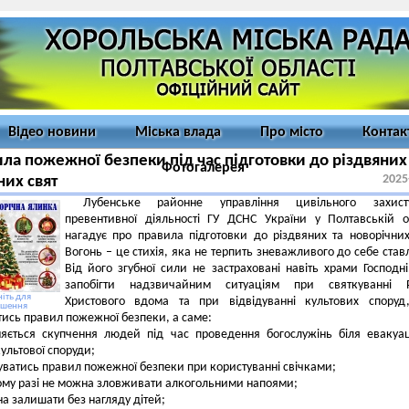
Відео новини
Міська влада
Про місто
Контак
ла пожежної безпеки під час підготовки до різдвяних
Фотогалерея
2025
них свят
Лубенське районне управління цивільного захис
превентивної діяльності ГУ ДСНС України у Полтавській о
нагадує про правила підготовки до різдвяних та новорічних
Вогонь – це стихія, яка не терпить зневажливого до себе став
Від його згубної сили не застраховані навіть храми Господн
запобігти надзвичайним ситуаціям при святкуванні Р
іть для
Христового вдома та при відвідуванні культових споруд
ьшення
ись правил пожежної безпеки, а саме:
няється скупчення людей під час проведення богослужінь біля евакуа
культової споруди;
ватись правил пожежної безпеки при користуванні свічками;
му разі не можна зловживати алкогольними напоями;
а залишати без нагляду дітей;