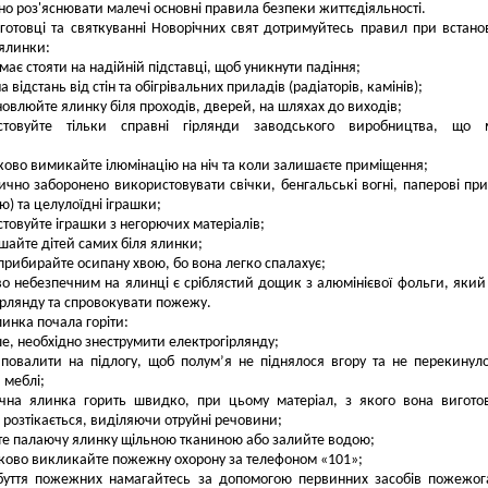
но роз'яснювати малечі основні правила безпеки життєдіяльності.
готовці та святкуванні Новорічних свят дотримуйтесь правил при встано
 ялинки:
має стояти на надійній підставці, щоб уникнути падіння;
 відстань від стін та обігрівальних приладів (радіаторів, камінів);
новлюйте ялинку біля проходів, дверей, на шляхах до виходів;
стовуйте тільки справні гірлянди заводського виробництва, що 
;
ково вимикайте ілюмінацію на ніч та коли залишаєте приміщення;
ично заборонено використовувати свічки, бенгальські вогні, паперові пр
ю) та целулоїдні іграшки;
товуйте іграшки з негорючих матеріалів;
шайте дітей самих біля ялинки;
прибирайте осипану хвою, бо вона легко спалахує;
о небезпечним на ялинці є сріблястий дощик з алюмінієвої фольги, яки
ірлянду та спровокувати пожежу.
инка почала горіти:
е, необхідно знеструмити електрогірлянду;
повалити на підлогу, щоб полум’я не піднялося вгору та не перекинул
 меблі;
ична ялинка горить швидко, при цьому матеріал, з якого вона вигото
і розтікається, виділяючи отруйні речовини;
е палаючу ялинку щільною тканиною або залийте водою;
ково викликайте пожежну охорону за телефоном «101»;
буття пожежних намагайтесь за допомогою первинних засобів пожежог