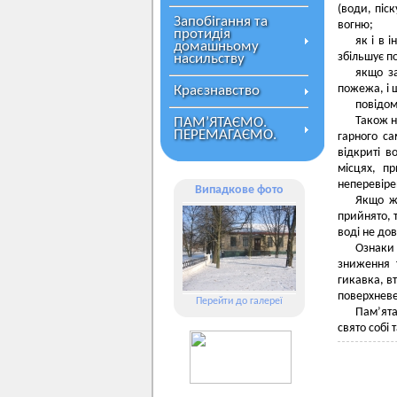
(води, піс
Запобігання та
вогню;
протидія
як і в 
домашньому
збільшує п
насильству
якщо з
пожежа, і 
Краєзнавство
повідом
Також н
ПАМ’ЯТАЄМО.
ПЕРЕМАГАЄМО.
гарного са
відкриті 
місцях, п
неперевіре
Випадкове фото
Якщо ж 
прийнято, 
воді не до
Ознаки
зниження т
гикавка, вт
поверхневе
Перейти до галереї
Пам’ят
свято собі 