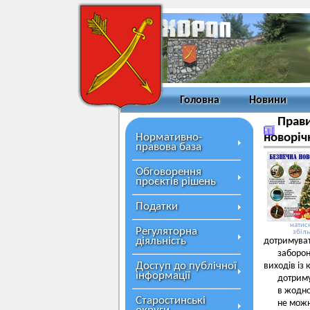
Головна
Новини
Прави
Нормативно-
новоріч
правова база
Обговорення
проєктів рішень
Податки
натисн
Регуляторна
збіл
діяльність
дотримуват
заборо
Доступ до публічної
виходів із 
інформації
дотриму
в жодно
Старостинські
не можн