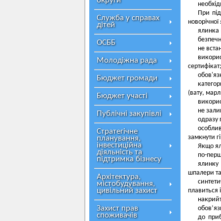
округи
необхід
При під
Служба у справах
новорічної
дітей
ялинка 
безпечна
ОСББ
не вста
викори
Молодіжна рада
сертифікат
обов'яз
Бюджет громади
категор
(вату, марл
Бюджет участі
викорис
не зали
Публічні закупівлі
одразу 
особлив
Стратегічне
замкнути г
планування,
інвестиційна
Якщо ял
діяльність та
по-перш
підтримка бізнесу
ялинку 
шпалери та
Архітектура,
синтет
містобудування,
цивільний захист
плавиться 
накрийт
Захист прав
обов’яз
споживачів
до при