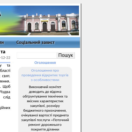
ти
Соціальний захист
 та
-12-22
Оголошення
ту та
бласті
Оголошення про
проведення відкритих торгів
 свят.
з особливостями
лення.
і. Щоб
Виконавчий комітет
доводить до відома
іздва
обґрунтування технічних та
, слід
якісних характеристик
закупівлі, розміру
ційних
бюджетного призначення,
очікуваної вартості предмета
закупівлі послуги «Поточний
ремонт дорожнього
покриття ділянки