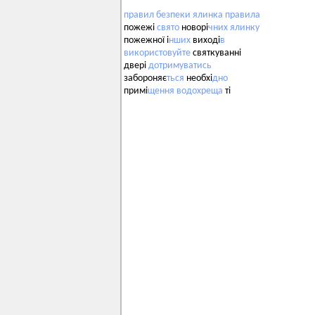
правил
безпеки
ялинка
правила
пожежі
свято
новорі
чних
ялинку
пожежної і
нших
виході
в
використовуйте
святкуванні
двері
дотримуватись
забороняє
ться
необхі
дно
примі
щення
водохреща
ті