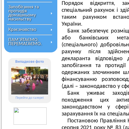
Порядок відкриття, за
Запобігання та
спеціальний рахунок і зд
протидія
домашньому
таким рахунком встан
насильству
України.
Краєзнавство
Банк забезпечує розміщ
або банківських мет
ПАМ’ЯТАЄМО.
ПЕРЕМАГАЄМО.
(спеціального) добровіль
рахунку після здійсн
декларанта відповідно 
Випадкове фото
запобігання та протидії 
одержаних злочинним шл
фінансуванню розповсю
(далі – законодавство у сф
Банк уживає заход
Перейти до галереї
походження цих акти
законодавством у сфері
зарахування їх на спеціал
Постановою Правління Н
серпня 2021 року № 83 (д