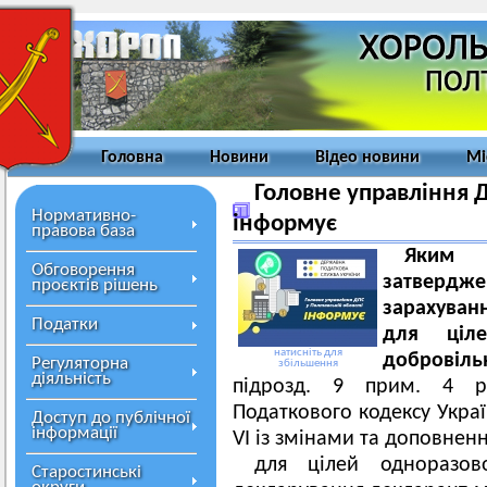
Головна
Новини
Відео новини
Мі
Головне управління Д
Нормативно-
інформує
правова база
Яким 
Обговорення
затверджен
проєктів рішень
зарахуван
Податки
для ціле
натисніть для
добровіл
Регуляторна
збільшення
діяльність
підрозд. 9 прим. 4 р
Податкового кодексу Украї
Доступ до публічної
інформації
VI із змінами та доповнен
для цілей одноразово
Старостинські