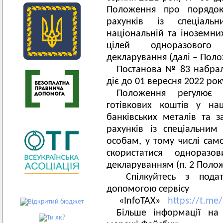
Положення про порядок
рахунків із спеціал
національній та іноземни
цілей одноразового 
декларування (далі – Поло
Постанова № 83 набрала
діє до 01 вересня 2022 рок
Положення регулює п
готівкових коштів у на
банківських металів та 
рахунків із спеціальни
особам, у тому числі сам
скористатися одноразо
декларуванням (п. 2 Поло
Спілкуйтесь з пода
допомогою сервісу
«InfoTAX»
https://t.me
Більше інформації на 