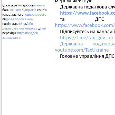
мережі Фейсбук:
(далі украї
ни
доброві
льного
Державна податкова с
банкі
вських
ві
дкриття
кошті
в
https://www.facebook.c
(спеціального)
одноразового
та ДПС у По
пі
дрозд
положення»
національні
й
та/
або
https://www.facebook.com/
декларування
металах
ці
лей
Підписуйтесь на канали
перехідні
https
порядок
https://t.me/tax_gov_ua
зарахування
Державна податко
youtube.com/TaxUkraine
Головне управління ДПС 