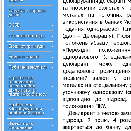
округи
декларування декларант м
та іноземній валютах у г
Служба у справах
дітей
металах на поточних р
використання в банках Укр
ОСББ
подання одноразової (спе
Молодіжна рада
(далі – Декларація). Післ
положень абзацу першого
Бюджет громади
«Перехідні положенн
Бюджет участі
одноразового (спеціаль
декларант може одно
Публічні закупівлі
додаткового розміщенн
Стратегічне
іноземній валюті у гот
планування,
металах на спеціальному р
інвестиційна
діяльність та
уточнюючу одноразову (с
підтримка бізнесу
відповідно до підрозд.
Архітектура,
положення» ПКУ.
містобудування,
цивільний захист
Декларант з метою заб
підрозд. 9 прим. 4 роз
Захист прав
звертається до банку дл
споживачів