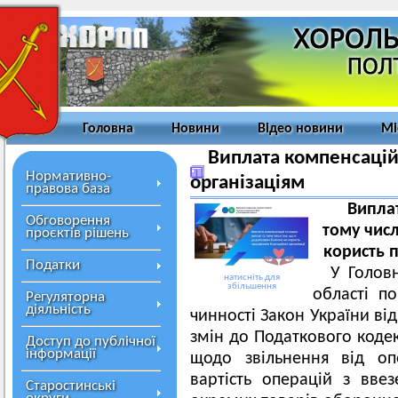
Головна
Новини
Відео новини
Мі
Виплата компенсацій
Нормативно-
організаціям
правова база
Виплат
Обговорення
тому числ
проєктів рішень
користь п
Податки
У Голов
натисніть для
збільшення
області п
Регуляторна
діяльність
чинності Закон України ві
змін до Податкового кодек
Доступ до публічної
інформації
щодо звільнення від оп
вартість операцій з вве
Старостинські