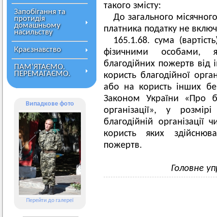
такого змісту:
Запобігання та
До загального місячного
протидія
домашньому
платника податку не включ
насильству
165.1.68. сума (вартіст
Краєзнавство
фізичними особами, я
благодійних пожертв від і
ПАМ’ЯТАЄМО.
ПЕРЕМАГАЄМО.
користь благодійної орган
або на користь інших бе
Законом України «Про бл
Випадкове фото
організації», у розмір
благодійній організації ч
користь яких здійснюва
пожертв.
Головне уп
Перейти до галереї