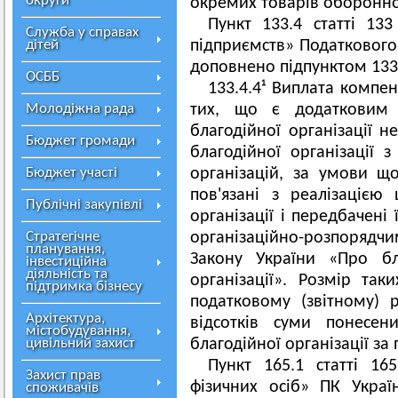
округи
окремих товарів оборонно
Пункт 133.4 статті 133
Служба у справах
дітей
підприємств» Податкового 
доповнено підпунктом 133.4
ОСББ
133.4.4¹ Виплата компен
Молодіжна рада
тих, що є додатковим 
благодійної організації н
Бюджет громади
благодійної організації 
Бюджет участі
організацій, за умови що
пов'язані з реалізацією 
Публічні закупівлі
організації і передбачені
Стратегічне
організаційно-розпорядч
планування,
Закону України «Про бла
інвестиційна
діяльність та
організації». Розмір та
підтримка бізнесу
податковому (звітному)
Архітектура,
відсотків суми понесен
містобудування,
цивільний захист
благодійної організації за 
Пункт 165.1 статті 1
Захист прав
фізичних осіб» ПК Украї
споживачів