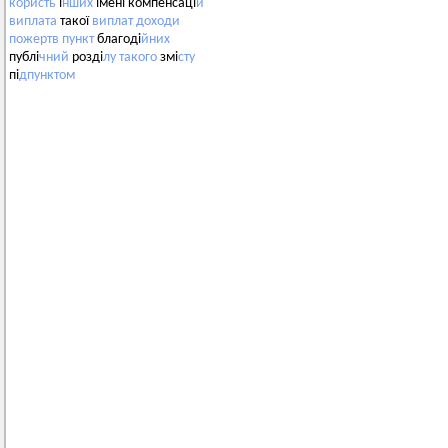
користь
і
нших
імені компенсаці
й
виплата
такої
виплат
доходи
пожертв
пункт
благоді
йних
публі
чний
розді
лу
такого
змі
сту
пі
дпунктом