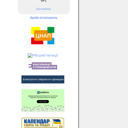
№1
Докладніше
Архів оголошень