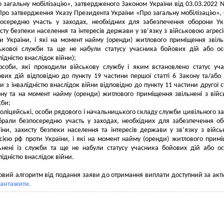
 загальну мобілізацію», затвердженого Законом України від 03.03.2022
Про затвердження Указу Президента України «Про загальну мобілізацію»,
посередню участь у заходах, необхідних для забезпечення оборони Ук
сту безпеки населення та інтересів держави у зв’язку з військовою агрес
и України, і які на момент найму (оренди) житлового приміщення звіль
ськової служби та ще не набули статусу учасника бойових дій або о
лідністю внаслідок війни);
особи, які проходили військову службу і яким встановлено статус уч
вих дій відповідно до пункту 19 частини першої статті 6 Закону та/або 
и з інвалідністю внаслідок війни відповідно до пункту 11 частини другої ст
ну та на момент найму (оренди) житлового приміщення звільнені з війс
жби;
оліцейські, особи рядового і начальницького складу служби цивільного за
брали безпосередню участь у заходах, необхідних для забезпечення о
їни, захисту безпеки населення та інтересів держави у зв’язку з війс
сією рф проти України, і які на момент найму (оренди) житлового прим
ьнені із служби та ще не набули статусу учасника бойових дій або о
лідністю внаслідок війни.
вий алгоритм від подання заяви до отримання виплати доступний за ак
вантажити.