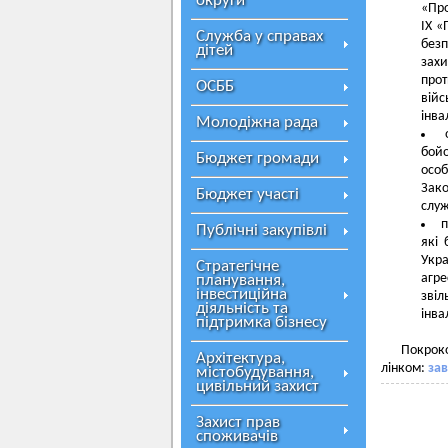
округи
«Про
IX «
Служба у справах
без
дітей
захи
прот
ОСББ
вій
інва
Молодіжна рада
бойо
Бюджет громади
особ
Зако
Бюджет участі
слу
п
Публічні закупівлі
які 
Укра
Стратегічне
агре
планування,
інвестиційна
звіл
діяльність та
інва
підтримка бізнесу
Покроко
Архітектура,
лінком:
за
містобудування,
цивільний захист
Захист прав
споживачів