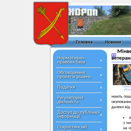
Головна
Новини
Мінве
Нормативно-
ветеран
правова база
Обговорення
проєктів рішень
Податки
натисн
збіл
мають пош
Регуляторна
діяльність
окупованих
далеко від
Доступ до публічної
інформації
о
з чи
Старостинські
на о