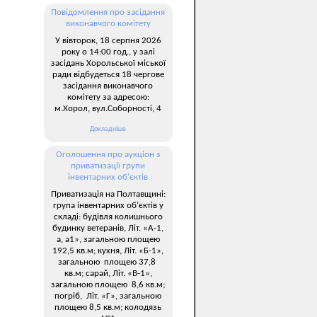
Повідомлення про засідання
виконавчого комітету
У вівторок, 18 серпня 2026
року о 14:00 год., у залі
засідань Хорольської міської
ради відбудеться 18 чергове
засідання виконавчого
комітету за адресою:
м.Хорол, вул.Соборності, 4
Докладніше
Оголошення про аукціон з
приватизації групи
інвентарних об’єктів
Приватизація на Полтавщині:
група інвентарних об’єктів у
складі: будівля колишнього
будинку ветеранів, Літ. «А-1,
а, а1», загальною площею
192,5 кв.м; кухня, Літ. «Б-1»,
загальною площею 37,8
кв.м; сарай, Літ. «В-1»,
загальною площею 8,6 кв.м;
погріб, Літ. «Г», загальною
площею 8,5 кв.м; колодязь