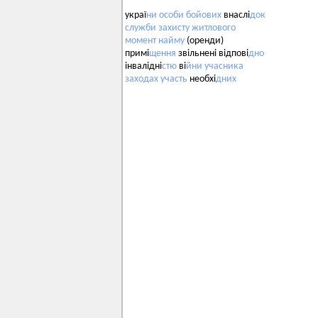
украї
ни
особи
бойових
внаслі
док
служби
захисту
житлового
момент
найму
(оренди)
примі
щення
звільнені відпові
дно
інвалідні
стю
ві
йни
учасника
заходах
участь
необхі
дних