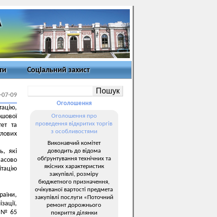
ти
Соціальний захист
-07-09
Оголошення
тацію,
шової
Оголошення про
проведення відкритих торгів
тет та
з особливостями
тлових
Виконавчий комітет
доводить до відома
ь, які
обґрунтування технічних та
часово
якісних характеристик
ітацію
закупівлі, розміру
бюджетного призначення,
очікуваної вартості предмета
раїни,
закупівлі послуги «Поточний
зації,
ремонт дорожнього
2 № 65
покриття ділянки