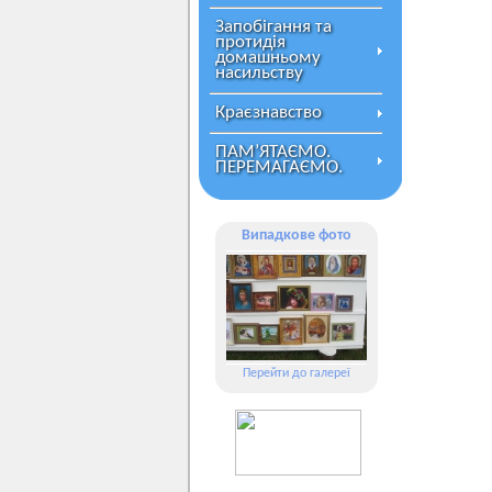
Запобігання та
протидія
домашньому
насильству
Краєзнавство
ПАМ’ЯТАЄМО.
ПЕРЕМАГАЄМО.
Випадкове фото
Перейти до галереї