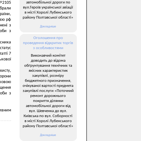
автомобільної дороги по
 №2105
вул.Героїв української авіації
 брали
в місті Хоролі Лубенського
раїни,
району Полтавської області»
ією рф
нені з
Докладніше
соби з
Оголошення про
асника
проведення відкритих торгів
статус
з особливостями
атті 7
Виконавчий комітет
ькової
доводить до відома
обґрунтування технічних та
хисту,
якісних характеристик
закупівлі, розміру
борони
бюджетного призначення,
ьковою
очікуваної вартості предмета
іщення
закупівлі послуги «Поточний
соби з
ремонт дорожнього
покриття ділянки
автомобільної дороги від
тивним
вул. Шевченка до вул.
Київська по вул. Соборності
в місті Хоролі Лубенського
району Полтавської області»
Докладніше