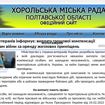
Відео новини
Міська влада
Про місто
Контак
теранів інформує: виплата грошової компенсації
Фотогалерея
2025
ам війни за оренду житлових приміщень
Міністерство у справах ветеранів України розробила презен
в якій докладно роз’яснюється механізм виплати гро
компенсації особам, які захищали незалежність, суверені
територіальну цілісність України, за найм (оренду) ними жи
приміщень.
іть для
ьшення
Ця компенсація призначена для захисників та захисниц
коджене або втрачене житло внаслідок бойових дій, проживають на тим
 територіях або в районах проведення бойових дій, або проходять реабіл
 дому.
На виплату мають право:
соби, які захищали незалежність, суверенітет та територіальну цілісність Ук
сла осіб, які були призвані на військову службу за призовом під час мобілі
собливий період відповідно до Указу Президента України від 24.02.202