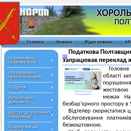
Головна
Новини
Відео новини
Мі
Податкова Полтавщин
Нормативно-
запрацював переклад 
правова база
Головн
Обговорення
області за
проєктів рішень
порушенн
Податки
жестовою 
натисніть для
збільшення
межах Нац
Регуляторна
діяльність
безбар’єрного простору в У
Відтепер скористатися 
Доступ до публічної
інформації
обслуговування платник
безкоштовною.
Старостинські