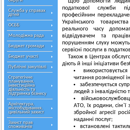
округи
Щоб допомогти людині
податкової служби пі
Служба у справах
дітей
професійним перекладачем
Українського товарист
ОСББ
реального часу допома
Молодіжна рада
відвідувачем та праці
порушенням слуху можуть 
Бюджет громади
сервісні послуги в податк
Бюджет участі
Також в Центрах обслуг
діють й інші ініціативи без
Публічні закупівлі
використовуєтьс
Стратегічне
читання розміщеної ін
планування,
забезпечується суп
інвестиційна
діяльність та
людей з інвалідністю 
підтримка бізнесу
військовослужбовц
Архітектура,
АТО, їх родини, сім`ї
містобудування,
цивільний захист
збройної агресії рос
наданні послуг;
Захист прав
встановлені тактил
споживачів