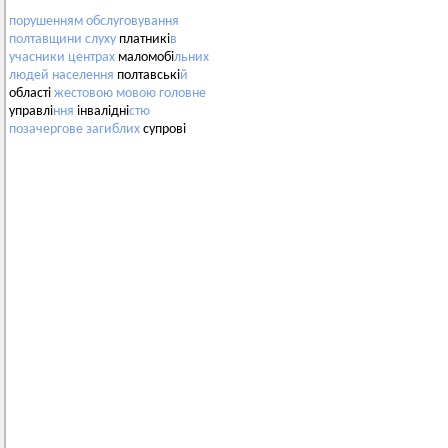
порушенням
обслуговування
полтавщини
слуху
платникі
в
учасники
центрах
маломобі
льних
людей
населення
полтавські
й
області
жестовою
мовою
головне
управлі
ння
інвалідні
стю
позачергове
загиблих
супрові