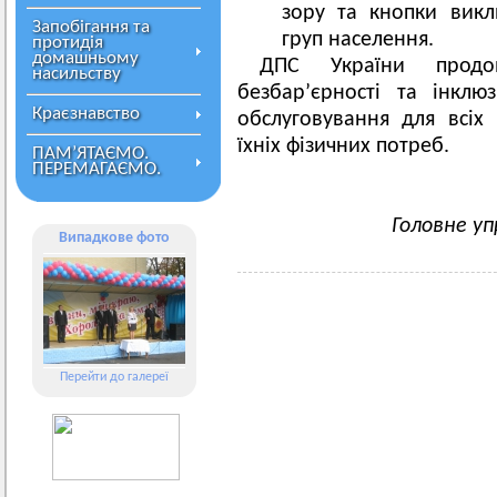
зору та кнопки викл
Запобігання та
груп населення.
протидія
домашньому
ДПС України продо
насильству
безбар’єрності та інклю
Краєзнавство
обслуговування для всіх 
їхніх фізичних потреб.
ПАМ’ЯТАЄМО.
ПЕРЕМАГАЄМО.
Головне уп
Випадкове фото
Перейти до галереї