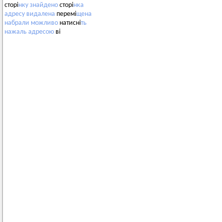
сторі
нку
знайдено
сторі
нка
адресу
видалена
перемі
щена
набрали
можливо
натисні
ть
нажаль
адресою
ві