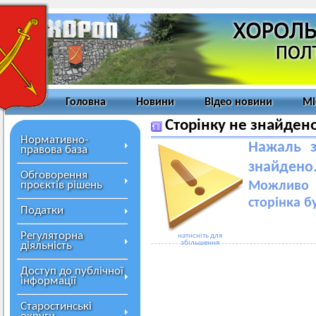
Головна
Новини
Відео новини
Мі
Сторінку не знайден
Нормативно-
Нажаль з
правова база
знайдено
Обговорення
проєктів рішень
Можливо 
сторінка б
Податки
Регуляторна
натисніть для
збільшення
діяльність
Доступ до публічної
інформації
Старостинські