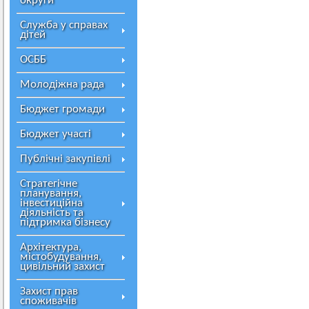
округи
Служба у справах
дітей
ОСББ
Молодіжна рада
Бюджет громади
Бюджет участі
Публічні закупівлі
Стратегічне
планування,
інвестиційна
діяльність та
підтримка бізнесу
Архітектура,
містобудування,
цивільний захист
Захист прав
споживачів