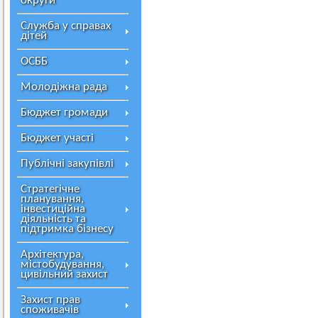
округи
Служба у справах
дітей
ОСББ
Молодіжна рада
Бюджет громади
Бюджет участі
Публічні закупівлі
Стратегічне
планування,
інвестиційна
діяльність та
підтримка бізнесу
Архітектура,
містобудування,
цивільний захист
Захист прав
споживачів