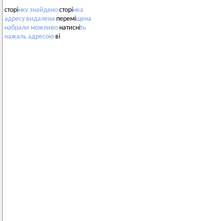
сторі
нку
знайдено
сторі
нка
адресу
видалена
перемі
щена
набрали
можливо
натисні
ть
нажаль
адресою
ві