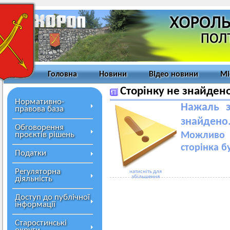
Головна
Новини
Відео новини
Мі
Сторінку не знайден
Нормативно-
Нажаль з
правова база
знайдено
Обговорення
проєктів рішень
Можливо 
сторінка б
Податки
Регуляторна
натисніть для
збільшення
діяльність
Доступ до публічної
інформації
Старостинські