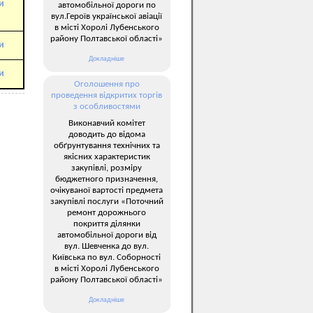
и
автомобільної дороги по
вул.Героїв української авіації
в місті Хоролі Лубенського
району Полтавської області»
и
Докладніше
и
Оголошення про
проведення відкритих торгів
з особливостями
Виконавчий комітет
доводить до відома
обґрунтування технічних та
якісних характеристик
закупівлі, розміру
бюджетного призначення,
очікуваної вартості предмета
закупівлі послуги «Поточний
ремонт дорожнього
покриття ділянки
автомобільної дороги від
вул. Шевченка до вул.
Київська по вул. Соборності
в місті Хоролі Лубенського
району Полтавської області»
Докладніше