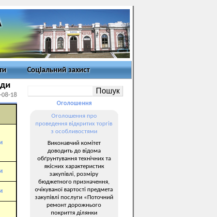
ти
Соціальний захист
ади
-08-18
Оголошення
Оголошення про
проведення відкритих торгів
з особливостями
и
Виконавчий комітет
доводить до відома
обґрунтування технічних та
якісних характеристик
и
закупівлі, розміру
бюджетного призначення,
очікуваної вартості предмета
и
закупівлі послуги «Поточний
ремонт дорожнього
покриття ділянки