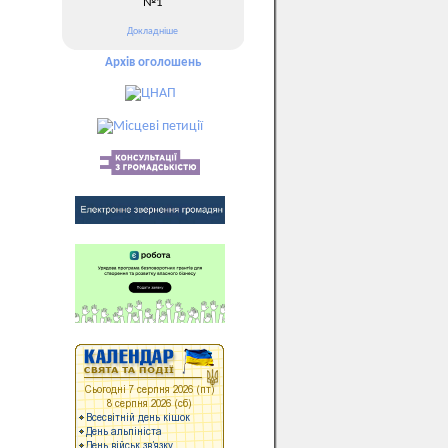
№1
Докладніше
Архів оголошень