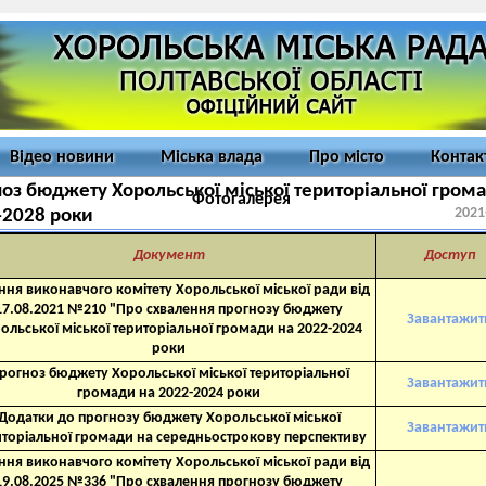
Відео новини
Міська влада
Про місто
Контак
оз бюджету Хорольської міської територіальної гром
Фотогалерея
2021
-2028 роки
Документ
Доступ
ння виконавчого комітету Хорольської міської ради від
17.08.2021 №210 "Про схвалення прогнозу бюджету
Завантажит
ольської міської територіальної громади на 2022-2024
роки
рогноз бюджету Хорольської міської територіальної
Завантажит
громади на 2022-2024 роки
Додатки до прогнозу бюджету Хорольської міської
Завантажит
иторіальної громади на середньострокову перспективу
ння виконавчого комітету Хорольської міської ради від
19.08.2025 №336 "Про схвалення прогнозу бюджету