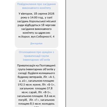
Повідомлення про засідання
виконавчого комітету
У вівторок, 18 серпня 2026
року о 14:00 год., у залі
засідань Хорольської міської
ради відбудеться 18 чергове
засідання виконавчого
комітету за адресою:
м.Хорол, вул.Соборності, 4
Докладніше
Оголошення про аукціон з
приватизації групи
інвентарних об’єктів
Приватизація на Полтавщині:
група інвентарних об’єктів у
складі: будівля колишнього
будинку ветеранів, Літ. «А-1,
а, а1», загальною площею
192,5 кв.м; кухня, Літ. «Б-1»,
загальною площею 37,8
кв.м; сарай, Літ. «В-1»,
загальною площею 8,6 кв.м;
погріб, Літ. «Г», загальною
площею 8,5 кв.м; колодязь