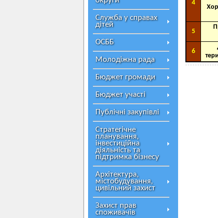
округи
4
Хор
Служба у справах
дітей
П
5
ОСББ
6
тер
Молодіжна рада
Бюджет громади
Бюджет участі
Публічні закупівлі
Стратегічне
планування,
інвестиційна
діяльність та
підтримка бізнесу
Архітектура,
містобудування,
цивільний захист
Захист прав
споживачів