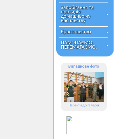
Запобігання та
протидія
домашньому
насильству
Краєзнавство
ПАМ’ЯТАЄМО.
ПЕРЕМАГАЄМО.
Випадкове фото
Перейти до галереї