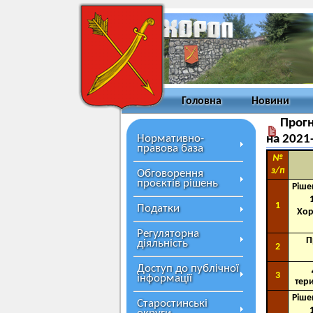
Головна
Новини
Прогн
Нормативно-
на 2021
правова база
№
з/п
Обговорення
проєктів рішень
Ріше
1
Податки
Хор
Регуляторна
П
діяльність
2
Доступ до публічної
3
інформації
тер
Ріше
Старостинські