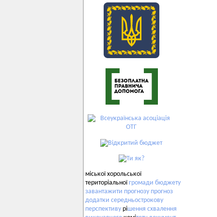
міської хорольської
територіальної
громади
бюджету
завантажити
прогнозу
прогноз
додатки
середньострокову
перспективу
рі
шення
схвалення