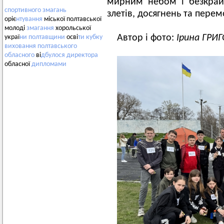
мирним небом і безкрай
спортивного
змагань
злетів, досягнень та перем
оріє
нтування
міської полтавської
молоді
змагання
хорольської
Автор і фото:
Ірина ГРИ
украї
ни
полтавщини
осві
ти
кубку
виховання
полтавського
обласного
ві
дбулося
директора
обласної
дипломами