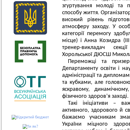
згуртування молоді та п
способу життя. Організато
високий рівень підгото
атмосферу заходу. У особ
категорії перемогу здобу
місце) і Анна Козидра (ІІ
тренер-викладач секці
Хорольської ДЮСШ Микол
Переможці та призе
Департаменту освіти і нау
адміністрації та диплом
та кубками, але головною
яскравому, динамічному
фізичного здоров’я заході.
Такі ініціативи – в
активного, здорового й с
бажаємо учасникам змаг
України міцного здоро