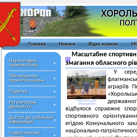
Головна
Новини
Відео новини
Мі
Масштабне спортивне 
Нормативно-
змагання обласного рів
правова база
У сере
Обговорення
флагмансь
проєктів рішень
аграріїв 
Податки
«Хорольсь
державн
натисніть для
Регуляторна
збільшення
діяльність
відбулося справжнє спор
спортивного орієнтуван
Доступ до публічної
інформації
егідою Комунального зак
національно-патріотичного
Старостинські