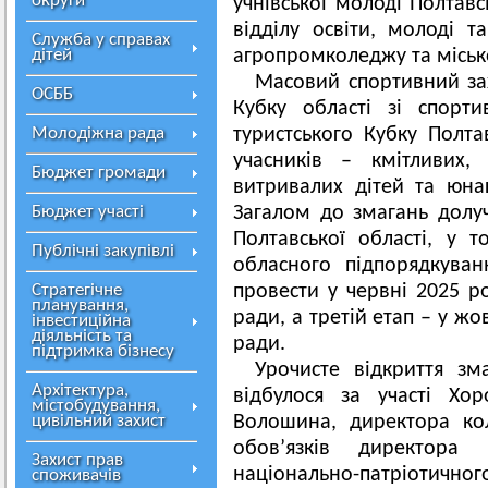
округи
учнівської молоді Полтавс
відділу освіти, молоді т
Служба у справах
дітей
агропромколеджу та міськ
Масовий спортивний зах
ОСББ
Кубку області зі спорти
Молодіжна рада
туристського Кубку Полта
учасників – кмітливих,
Бюджет громади
витривалих дітей та юнак
Бюджет участі
Загалом до змагань долу
Полтавської області, у т
Публічні закупівлі
обласного підпорядкуван
Стратегічне
провести у червні 2025 ро
планування,
ради, а третій етап – у жо
інвестиційна
діяльність та
ради.
підтримка бізнесу
Урочисте відкриття зм
Архітектура,
відбулося за участі Хор
містобудування,
цивільний захист
Волошина, директора ко
обов’язків директора 
Захист прав
національно-патріотичн
споживачів