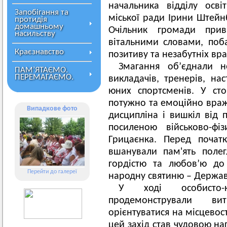
начальника відділу осві
Запобігання та
міської ради Ірини Штейнб
протидія
домашньому
Очільник громади прив
насильству
вітальними словами, поба
Краєзнавство
позитиву та незабутніх вр
Змагання об’єднали н
ПАМ’ЯТАЄМО.
ПЕРЕМАГАЄМО.
викладачів, тренерів, нас
юних спортсменів. У ст
потужно та емоційно враж
Випадкове фото
дисципліна і вишкіл від 
посиленою військово-фі
Грицаєнка. Перед почат
вшанували пам'ять поле
гордістю та любов’ю до
Перейти до галереї
народну святиню – Держав
У ході особисто-
продемонстрували вит
орієнтуватися на місцевос
цей захід став чудовою на