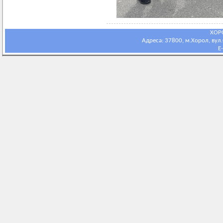
ХОР
Адреса: 37800, м.Хорол, вул.С
E