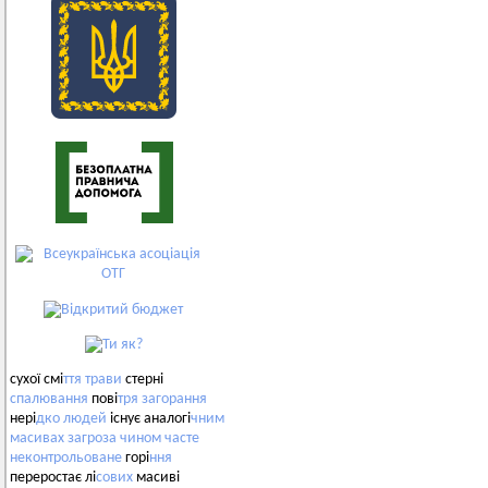
сухої смі
ття
трави
стерні
спалювання
пові
тря
загорання
нері
дко
людей
існує аналогі
чним
масивах
загроза
чином
часте
неконтрольоване
горі
ння
переростає лі
сових
масиві