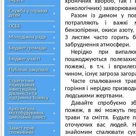
округи
хронічних хвороб, так і
онкологічних) захворюван
Служба у справах
дітей
Разом із димом у пов
потрапляють і важкі м
ОСББ
бензопірени, окиси азоту,
Молодіжна рада
З листям часто горить б
забруднення атмосфери.
Бюджет громади
Нерідко при випалюв
Бюджет участі
пошкоджуються полезахис
пожежі, в т.ч. і вприле
Публічні закупівлі
чином, існує загроза заго
Стратегічне
Часте спалювання тра
планування,
горіння і нерідко призвод
інвестиційна
діяльність та
людськими жертвами.
підтримка бізнесу
Давайте спробуємо з
Архітектура,
пожеж, в які можуть пе
містобудування,
цивільний захист
трави та сміття. Будьте
оточуючих вас людей. Н
Захист прав
знайомим спалювати сух
споживачів