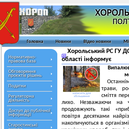
Головна
Новини
Відео новини
Мі
Хорольський РС ГУ ДС
Нормативно-
області інформує
правова база
Випалюва
Обговорення
м
проєктів рішень
Останні
Податки
трави, ро
натисніть для
сміття пер
Регуляторна
збільшення
діяльність
лихо. Незважаючи на ч
продовжують такі «пр
Доступ до публічної
інформації
повітря десятками найріз
накопичуються в організм
Старостинські