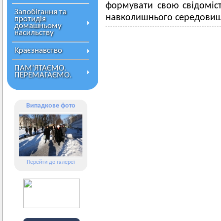
формувати свою свідоміс
Запобігання та
навколишнього середовищ
протидія
домашньому
насильству
Краєзнавство
ПАМ’ЯТАЄМО.
ПЕРЕМАГАЄМО.
Випадкове фото
Перейти до галереї