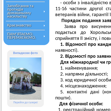
- особи з інвалідністю
Запобігання та
11-16 частини другої ст
протидія
домашньому
ветеранів війни, гарантії 
насильству
Порядок подання заяв
Краєзнавство
Заява про висунення
подається до Хорольсь
ПАМ’ЯТАЄМО.
ПЕРЕМАГАЄМО.
сприйняття її змісту, і по
1. Відомості про канди
наявності).
Випадкове фото
2. Відомості про заявн
Для міжнародної чи гр
1. найменування;
2. напрями діяльності;
3. код юридичної особи 
4. місцезнаходження;
5. контактні дані (н
пошти).
Перейти до галереї
Для фізичної особи:
1. реєстраційний номер 