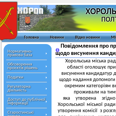
Головна
Новини
Відео новини
Мі
Повідомлення про пр
Нормативно-
щодо висунення кандид
правова база
Хорольська міська рад
Обговорення
області оголошує при
проєктів рішень
висунення кандидатур до
Податки
щодо надання допомоги 
окремим категоріям в
Регуляторна
діяльність
проживали на тимч
яка утворена згідн
Доступ до публічної
інформації
Хорольської міської рад
утворення комісії з роз
Старостинські