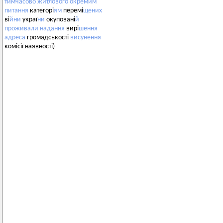
тимчасово
житлового
окремим
питання
категорі
ям
перемі
щених
ві
йни
украї
ни
окуповані
й
проживали
надання
вирі
шення
адреса
громадськості
висунення
комісії наявності)