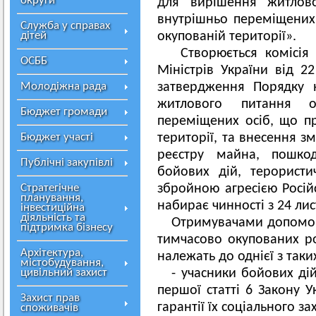
округи
для вирішення житлов
внутрішньо переміщених
Служба у справах
дітей
окупованій території».
Створюється комісія 
ОСББ
Міністрів України від 
Молодіжна рада
затвердження Порядку 
житлового питання о
Бюджет громади
переміщених осіб, що п
Бюджет участі
території, та внесення 
реєстру майна, пошко
Публічні закупівлі
бойових дій, терористи
Стратегічне
збройною агресією Російс
планування,
набирає чинності з 24 ли
інвестиційна
діяльність та
Отримувачами допомог
підтримка бізнесу
тимчасово окупованих ро
Архітектура,
належать до однієї з таки
містобудування,
цивільний захист
- учасники бойових дій
першої статті 6 Закону У
Захист прав
гарантії їх соціального за
споживачів