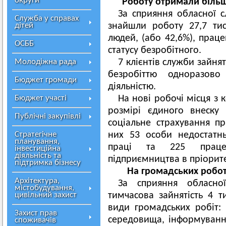
округи
Роботу отримали біль
За сприяння обласної с
Служба у справах
дітей
знайшли роботу 27,7 тися
людей, (або 42,6%), прац
ОСББ
статусу безробітного.
Молодіжна рада
7 клієнтів служби зайня
безробіттю одноразово
Бюджет громади
діяльністю.
Бюджет участі
На нові робочі місця з
розмірі єдиного внеску
Публічні закупівлі
соціальне страхування пр
Стратегічне
них 53 особи недостатн
планування,
праці та 225 працев
інвестиційна
діяльність та
підприємництва в пріорите
підтримка бізнесу
На громадських робо
Архітектура,
За сприяння обласної
містобудування,
цивільний захист
тимчасова зайнятість 4 
види громадських робіт:
Захист прав
середовища, інформування
споживачів