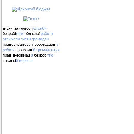
тисячі зайнятості
служби
безробі
тних
обласної
роботи
отримали
тисяч
громадян
працевлаштовані роботодавці
в
роботу
пропозиці
й
громадських
праці інформаці
я
безробі
ттю
вакансі
й
вересня