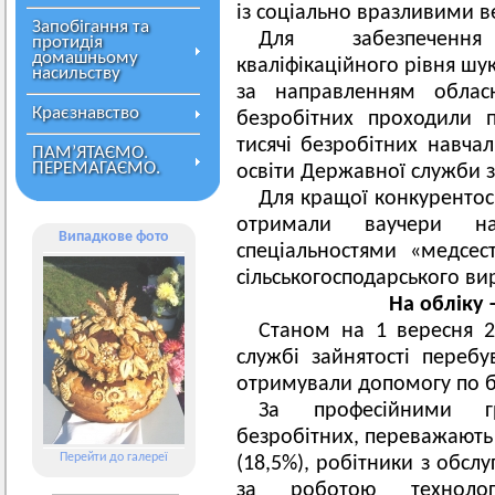
із соціально вразливими 
Запобігання та
Для забезпечення
протидія
домашньому
кваліфікаційного рівня шу
насильству
за направленням обласн
Краєзнавство
безробітних проходили 
тисячі безробітних навчал
ПАМ’ЯТАЄМО.
ПЕРЕМАГАЄМО.
освіти Державної служби з
Для кращої конкурентос
отримали ваучери на
Випадкове фото
спеціальностями «медсес
сільськогосподарського в
На обліку 
Станом на 1 вересня 2
службі зайнятості перебу
отримували допомогу по бе
За професійними гр
безробітних, переважають 
Перейти до галереї
(18,5%), робітники з обсл
за роботою технолог