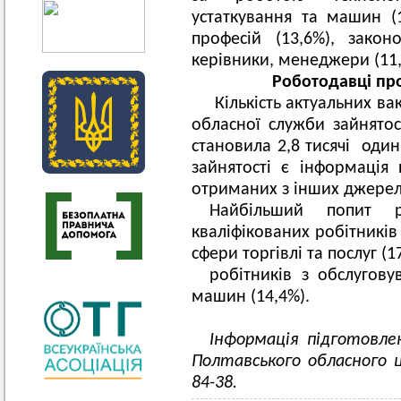
устаткування та машин (
професій (13,6%), закон
керівники, менеджери (11,
Роботодавці про
Кількість актуальних ва
обласної служби зайнятос
становила 2,8 тисячі один
зайнятості є інформація 
отриманих з інших джерел
Найбільший попит ро
кваліфікованих робітників
сфери торгівлі та послуг (1
робітників з обслуговув
машин (14,4%).
Інформація підготовле
Полтавського обласного ц
84-38.