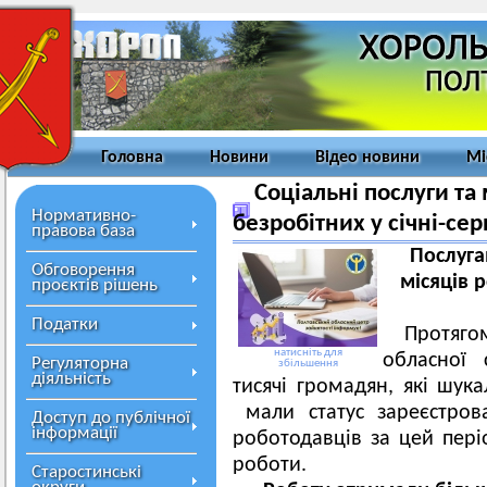
Головна
Новини
Відео новини
Мі
Соціальні послуги та
Нормативно-
безробітних у січні-сер
правова база
Послуга
Обговорення
місяців
р
проєктів рішень
Податки
Протяго
натисніть для
обласної 
Регуляторна
збільшення
діяльність
тисячі громадян, які шука
мали статус зареєстрова
Доступ до публічної
інформації
роботодавців за цей пері
роботи.
Старостинські