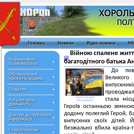
Головна
Новини
Відео новини
Мі
Війною спалене житт
Нормативно-
багатодітного батька А
правова база
До пов
Обговорення
Великого
проєктів рішень
випускн
Податки
проводжал
натисніть для
стала міс
Регуляторна
збільшення
діяльність
Героїв останньою земною
додому полеглий Герой, ба
Доступ до публічної
інформації
випускних своїх дітей. 
безжально вбила країна-т
Старостинські