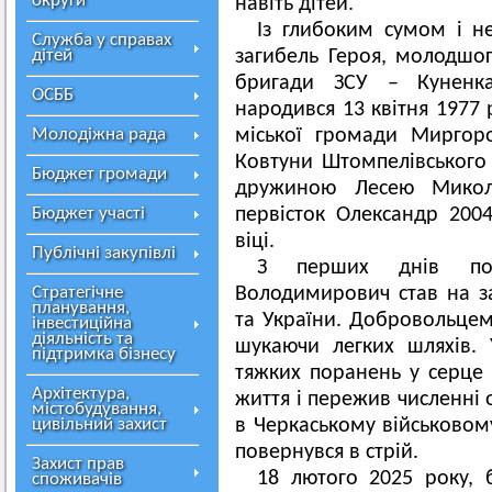
округи
навіть дітей.
Із глибоким сумом і 
Служба у справах
дітей
загибель Героя, молодшо
бригади ЗСУ – Куненка
ОСББ
народився 13 квітня 1977 р
Молодіжна рада
міської громади Миргор
Ковтуни Штомпелівського 
Бюджет громади
дружиною Лесею Микола
Бюджет участі
первісток Олександр 200
віці.
Публічні закупівлі
З перших днів пов
Стратегічне
Володимирович став на за
планування,
та України. Добровольцем
інвестиційна
діяльність та
шукаючи легких шляхів.
підтримка бізнесу
тяжких поранень у серце 
Архітектура,
життя і пережив численні о
містобудування,
цивільний захист
в Черкаському військовому
повернувся в стрій.
Захист прав
18 лютого 2025 року, 
споживачів