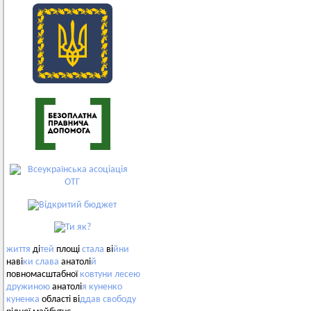
життя
ді
тей
площі
стала
ві
йни
наві
ки
слава
анатолі
й
повномасштабної
ковтуни
лесею
дружиною
анатолі
я
куненко
куненка
області ві
ддав
свободу