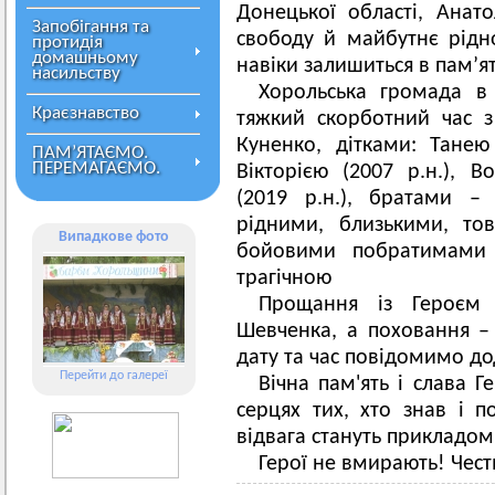
Донецької області, Анат
Запобігання та
свободу й майбутнє рідн
протидія
домашньому
навіки залишиться в пам’ят
насильству
Хорольська громада в
Краєзнавство
тяжкий скорботний час 
Куненко, дітками: Танею 
ПАМ’ЯТАЄМО.
ПЕРЕМАГАЄМО.
Вікторією (2007 р.н.), 
(2019 р.н.), братами –
рідними, близькими, то
Випадкове фото
бойовими побратимами 
трагічною
Прощання із Героєм 
Шевченка, а поховання – 
дату та час повідомимо до
Перейти до галереї
Вічна пам'ять і слава 
серцях тих, хто знав і п
відвага стануть прикладом
Герої не вмирають! Честь