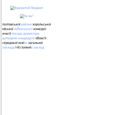
полтавської
району
хорольської
міської
лубенського
конкурсі
участі
посаду
директора
допущено
кандидата
області
середньої осві
ти
загальної
закладу
і-ііі ступені
в
заклад