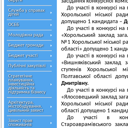
округи
засідання конкурсної комісі
До участі в конкурсі на
Служба у справах
дітей
Хорольської міської рад
допущено 1 кандидата –
Д
ОСББ
До участі в конкурсі на
Молодіжна рада
«Хорольський заклад загал
№1 Хорольської міської р
Бюджет громади
області» допущено 1 канд
Бюджет участі
До участі в конкурсі на
«Вишняківський заклад 
Публічні закупівлі
ступенів Хорольської м
Стратегічне
Полтавської області до
планування,
Дмитрівну.
інвестиційна
діяльність та
До участі в конкурсі на
підтримка бізнесу
«Ялосовецький заклад загал
Архітектура,
Хорольської міської рад
містобудування,
цивільний захист
області допущено 1 канди
До участі в конк
Захист прав
Староаврамівського заклад
споживачів