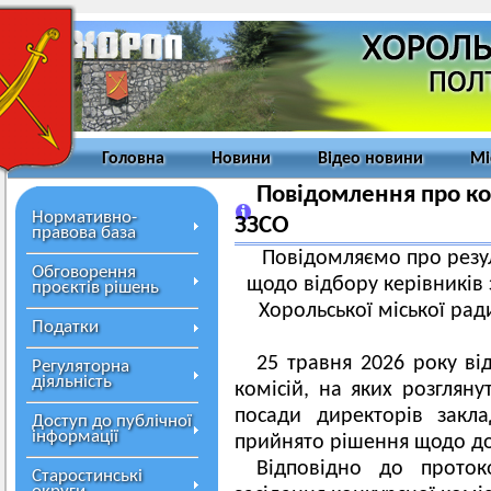
Головна
Новини
Відео новини
Мі
Повідомлення про ко
Нормативно-
ЗЗСО
правова база
Повідомляємо про резул
Обговорення
щодо відбору керівників 
проєктів рішень
Хорольської міської рад
Податки
25 травня 2026 року ві
Регуляторна
діяльність
комісій, на яких розглян
посади директорів закла
Доступ до публічної
інформації
прийнято рішення щодо допу
Відповідно до прот
Старостинські