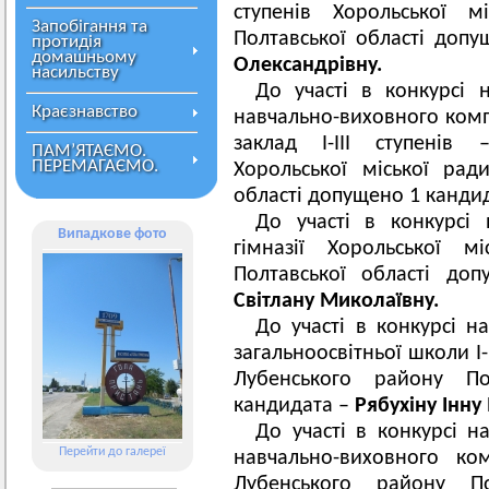
ступенів Хорольської м
Запобігання та
Полтавської області доп
протидія
домашньому
Олександрівну.
насильству
До участі в конкурсі 
Краєзнавство
навчально-виховного комп
заклад І-ІІІ ступенів 
ПАМ’ЯТАЄМО.
ПЕРЕМАГАЄМО.
Хорольської міської рад
області допущено 1 канди
До участі в конкурсі 
Випадкове фото
гімназії Хорольської м
Полтавської області д
Світлану Миколаївну.
До участі в конкурсі н
загальноосвітньої школи І-
Лубенського району По
кандидата –
Рябухіну Інну
До участі в конкурсі н
Перейти до галереї
навчально-виховного ко
Лубенського району П