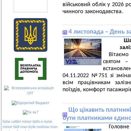
військовий облік у 2026 р
чинного законодавства.
4 листопада – День з
Ша
залі
Вітаємо
святом – 
встановле
04.11.2022 №751 зі зміна
всім працівникам заліз
поїздів, комфорт пасажирів
Що цікавить платник
бути платниками єдиног
false
calibri
minor-latin
x-none
Головн
minor-bidi
mso-style-noshow
mso-