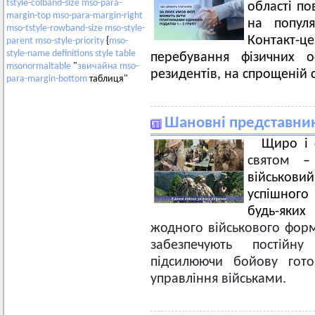
tstyle-colband-size
mso-para-
області по
margin-top
mso-para-margin-right
на популя
mso-tstyle-rowband-size
mso-style-
Контакт-
parent
mso-style-priority
{
mso-
style-name
definitions
style
table
перебування фізичних 
msonormaltable
"
звичайна
mso-
резидентів, на спрощеній 
para-margin-bottom
таблиця"
Шановні представники
Щиро і 
святом
–
військовий
успішного
будь-яки
жодного військового форм
забезпечують постійн
підсилюючи бойову готов
управління військами.