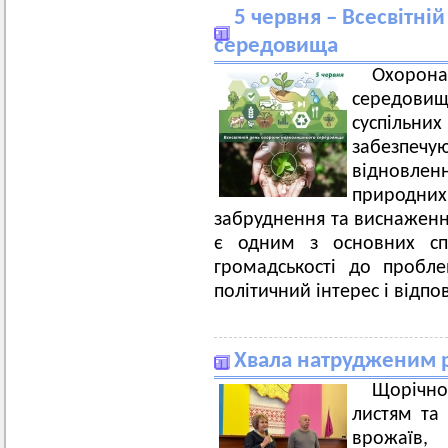
5 червня – Всесвітн
середовища
Охорон
середов
суспільн
забезпеч
відновле
природн
забруднення та виснаження
є одним з основних спо
громадськості до пробл
політичний інтерес і відпові
Хвала натрудженим р
Щорічно
листям та
врожаїв