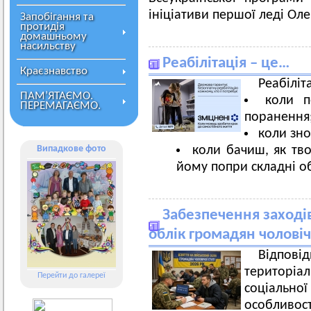
ініціативи першої леді Оле
Запобігання та
протидія
домашньому
насильству
Реабілітація – це…
Краєзнавство
Реабіліт
ПАМ’ЯТАЄМО.
коли п
ПЕРЕМАГАЄМО.
поранення
коли зно
Випадкове фото
коли бачиш, як тво
йому попри складні о
Забезпечення заходів
облік громадян чоловічо
Відпові
територіа
Перейти до галереї
соціальн
особливо