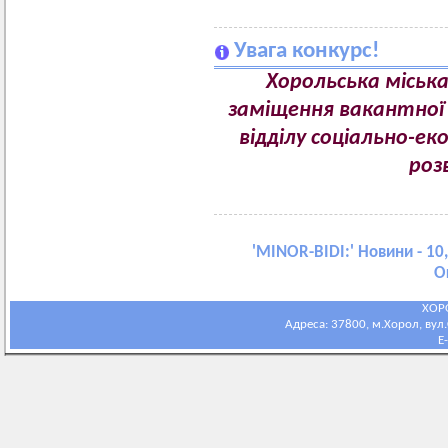
Увага конкурс!
Хорольська міська
заміщення вакантної п
відділу соціально-е
роз
'
MINOR-BIDI:
' Новини - 10
О
ХОР
Адреса: 37800, м.Хорол, вул.С
E