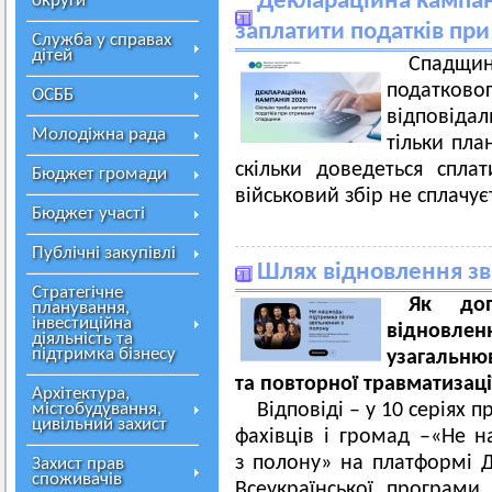
Деклараційна кампані
округи
заплатити податків пр
Служба у справах
дітей
Спадщин
податк
ОСББ
відповіда
Молодіжна рада
тільки пла
скільки доведеться спла
Бюджет громади
військовий збір не сплачу
Бюджет участі
Публічні закупівлі
Шлях відновлення зв
Стратегічне
Як доп
планування,
інвестиційна
відновлен
діяльність та
підтримка бізнесу
узагальню
та повторної травматизаці
Архітектура,
містобудування,
Відповіді – у 10 серіях п
цивільний захист
фахівців і громад –«Не н
з полону» на платформі Д
Захист прав
споживачів
Всеукраїнської програми