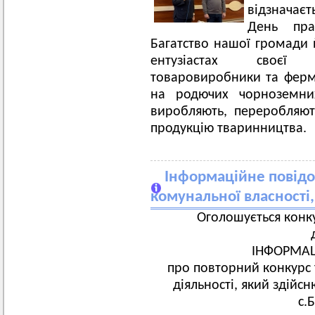
відзначаєт
День прац
Багатство нашої громади й
ентузіастах своєї с
товаровиробники та фер
на родючих чорноземни
виробляють, переробляють
продукцію тваринництва.
Інформаційне повідо
комунальної власності,
Оголошується конку
ІНФОРМА
про повторний конкурс 
діяльності, який здійс
с.