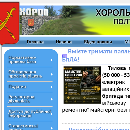
Головна
Новини
Відео новини
Мі
Вмієте тримати паял
Нормативно-
БпЛА!
правова база
Тилова 
Обговорення
(50 000 -
проєктів рішень
електрик 
Податки
авіаційни
бригада т
Регуляторна
діяльність
військов
ремонтної майстерні безпі
Доступ до публічної
інформації
Старостинські