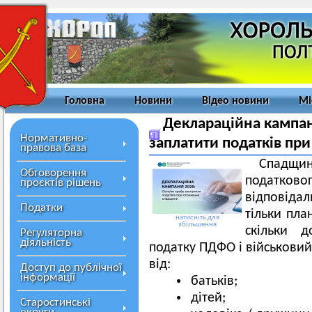
Головна
Новини
Відео новини
Мі
Деклараційна кампані
Нормативно-
заплатити податків пр
правова база
Спадщин
Обговорення
податк
проєктів рішень
відповіда
Податки
тільки пла
натисніть для
збільшення
скільки д
Регуляторна
діяльність
податку ПДФО і військовий
від:
Доступ до публічної
інформації
батьків;
дітей;
Старостинські