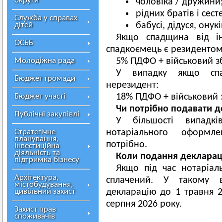
округи
чоловіка / дружини
рідних братів і сест
Служба у справах
дітей
бабусі, дідуся, онукі
Якщо спадщина від ін
ОСББ
спадкоємець є резидентом,
Молодіжна рада
5% ПДФО + військовий з
У випадку якщо спа
Бюджет громади
нерезидент:
Бюджет участі
18% ПДФО + військовий 
Чи потрібно подавати 
Публічні закупівлі
У більшості випадкі
Стратегічне
нотаріального оформл
планування,
потрібно.
інвестиційна
діяльність та
Коли подання деклараці
підтримка бізнесу
Якщо під час нотаріа
Архітектура,
сплачений. У такому 
містобудування,
цивільний захист
декларацію до 1 травня 2
серпня 2026 року.
Захист прав
споживачів