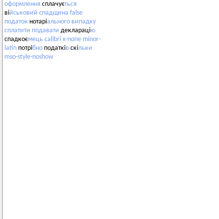
оформлення
сплачує
ться
ві
йськовий
спадщина
false
податок
нотарі
ального
випадку
сплатити
подавати
деклараці
ю
спадкоє
мець
calibri
x-none
minor-
latin
потрі
бно
податкі
в
скі
льки
mso-style-noshow