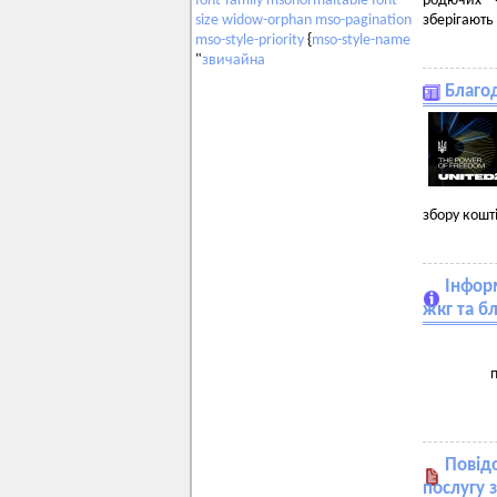
родючих ч
font-family
msonormaltable
font-
зберігають
size
widow-orphan
mso-pagination
mso-style-priority
{
mso-style-name
"
звичайна
Благод
збору кошт
Інформ
жкг та б
п
Повід
послугу 