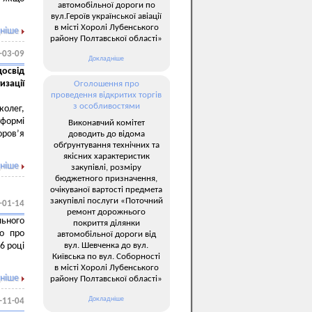
автомобільної дороги по
вул.Героїв української авіації
в місті Хоролі Лубенського
ніше
району Полтавської області»
-03-09
Докладніше
освід
зації
Оголошення про
проведення відкритих торгів
з особливостями
колег,
тформі
Виконавчий комітет
оров’я
доводить до відома
обґрунтування технічних та
якісних характеристик
ніше
закупівлі, розміру
бюджетного призначення,
очікуваної вартості предмета
закупівлі послуги «Поточний
-01-14
ремонт дорожнього
льного
покриття ділянки
мо про
автомобільної дороги від
вул. Шевченка до вул.
6 році
Київська по вул. Соборності
в місті Хоролі Лубенського
ніше
району Полтавської області»
Докладніше
-11-04