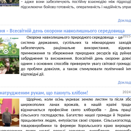
– адже вони забезпечують постійну взаємодію між підрозд
підсилюючи бойову готовність, оперативність і надійність упра
Доклад
вня – Всесвітній день охорони навколишнього середовища
2025
Охорона навколишнього природного середовища – це
система державних, суспільних та міжнародних заходів
забезпечують раціональне використання, відновл
примноження та збереження природних ресурсів від руйну
забруднення та виснаження. Всесвітній день охорони довк
одним з основних способів привернути увагу світової громадс
до проблем довкілля, а також стимулювати політичний інт
відповідні дії.
Доклад
2024
 натрудженим рукам, що пахнуть хлібом!
Щорічно, коли осінь укриває землю листям та після зб
широкополих ланах врожаїв, в нашій країні тради
відзначається професійне свято хліборобів – День прац
сільського господарства. Багатство нашої громади й України 
працьовитих людях, ентузіастах своєї справи. Сільськогоспод
товаровиробники та фермери Хорольського краю вирощую