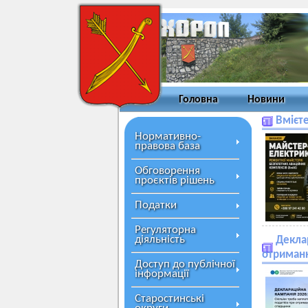
Головна
Новини
Вмієт
Нормативно-
правова база
Обговорення
проєктів рішень
Податки
Регуляторна
діяльність
Деклар
отриман
Доступ до публічної
інформації
Старостинські