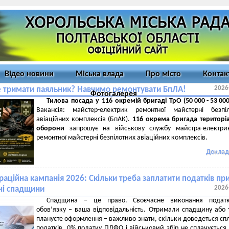
Відео новини
Міська влада
Про місто
Контак
2026
е тримати паяльник? Навчимо ремонтувати БпЛА!
Фотогалерея
Тилова посада у 116 окремій бригаді ТрО (50 000 - 53 000
Вакансія: майстер-електрик ремонтної майстерні безпіл
авіаційних комплексів (БпАК).
116 окрема бригада територі
оборони
запрошує на військову службу майстра-електри
ремонтної майстерні безпілотних авіаційних комплексів.
Доклад
аційна кампанія 2026: Скільки треба заплатити податків пр
2026
ні спадщини
Спадщина – це право. Своєчасне виконання податк
обов’язку – ваша відповідальність. Отримали спадщину або 
плануєте оформлення – важливо знати, скільки доведеться сп
податків. 0% податку ПДФО і військовий збір не сплачується