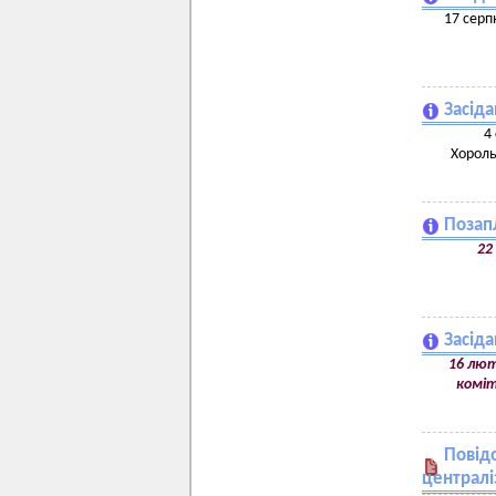
17 серп
Засіда
4
Хороль
Позап
22
Засіда
16 лют
коміт
Повід
централі