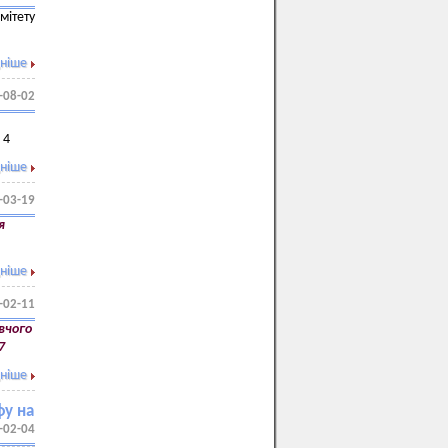
мітету
ніше
-08-02
 4
ніше
-03-19
я
ніше
-02-11
вчого
7
ніше
фу на
-02-04