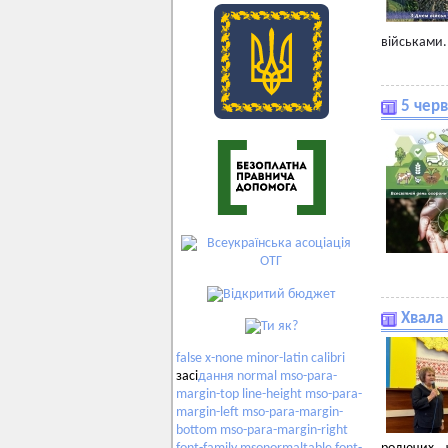
військами.
5 чер
Хвала
false
x-none
minor-latin
calibri
засі
дання
normal
mso-para-
margin-top
line-height
mso-para-
margin-left
mso-para-margin-
bottom
mso-para-margin-right