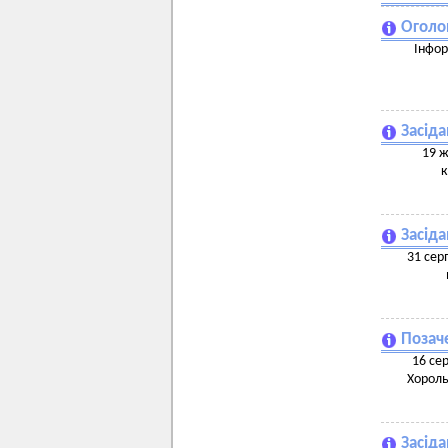
Оголо
Інфор
Засіда
19 ж
к
Засіда
31 сер
Позаче
16 сер
Хороль
Засіда