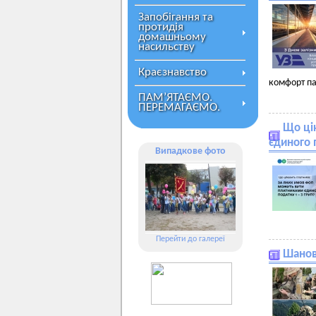
Запобігання та
протидія
домашньому
насильству
Краєзнавство
комфорт па
ПАМ’ЯТАЄМО.
ПЕРЕМАГАЄМО.
Що ці
єдиного 
Випадкове фото
Перейти до галереї
Шановн