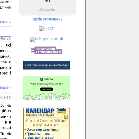
№1
ілами,
вління
Докладніше
Архів оголошень
ніше
-06-05
, які
ення,
вання,
ілля є
ькості
ерес і
ніше
-11-15
ору на
ційно
івника
– в її
арські
ть на