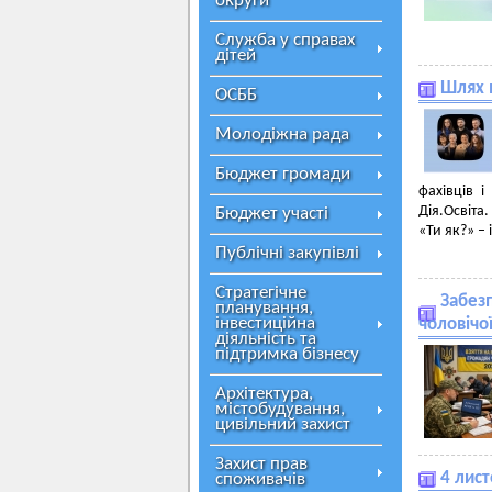
округи
Служба у справах
дітей
Шлях 
ОСББ
Молодіжна рада
Бюджет громади
фахівців 
Дія.Освіт
Бюджет участі
«Ти як?» – 
Публічні закупівлі
Стратегічне
Забезп
планування,
інвестиційна
чоловічої
діяльність та
підтримка бізнесу
Архітектура,
містобудування,
цивільний захист
Захист прав
4 лист
споживачів