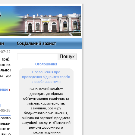
ти
Соціальний захист
-07-22
 грн).
Оголошення
отних
альної
Оголошення про
ка до
проведення відкритих торгів
з особливостями
Виконавчий комітет
ніше
доводить до відома
обґрунтування технічних та
якісних характеристик
и
закупівлі, розміру
-05-28
бюджетного призначення,
очікуваної вартості предмета
ового
закупівлі послуги «Поточний
тільки
ремонт дорожнього
латити
покриття ділянки
, якщо