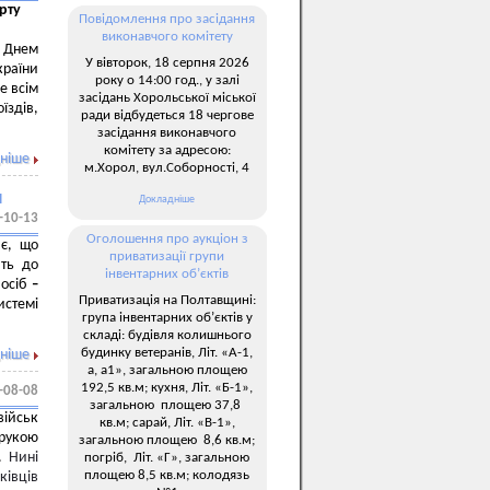
рту
Повідомлення про засідання
виконавчого комітету
 Днем
У вівторок, 18 серпня 2026
країни
року о 14:00 год., у залі
е всім
засідань Хорольської міської
здів,
ради відбудеться 18 чергове
засідання виконавчого
комітету за адресою:
ніше
м.Хорол, вул.Соборності, 4
и
Докладніше
-10-13
Оголошення про аукціон з
яє, що
приватизації групи
ять до
інвентарних об’єктів
 осіб
–
Приватизація на Полтавщині:
стемі
група інвентарних об’єктів у
складі: будівля колишнього
будинку ветеранів, Літ. «А-1,
ніше
а, а1», загальною площею
192,5 кв.м; кухня, Літ. «Б-1»,
-08-08
загальною площею 37,8
ійськ
кв.м; сарай, Літ. «В-1»,
орукою
загальною площею 8,6 кв.м;
х.
Нині
погріб, Літ. «Г», загальною
площею 8,5 кв.м; колодязь
ківців