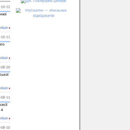
-10-12
чної
ніше
-10-11
ого
ніше
-08-20
ської
ніше
-08-11
сесії
 4
ніше
-08-10