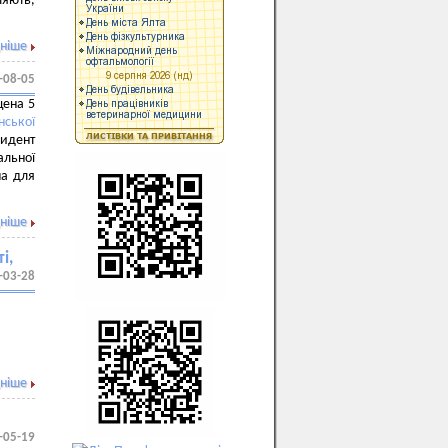
яють,
ніше
-08-05
щена 5
нської
зидент
альної
ма для
ніше
і,
-03-28
ніше
-05-19