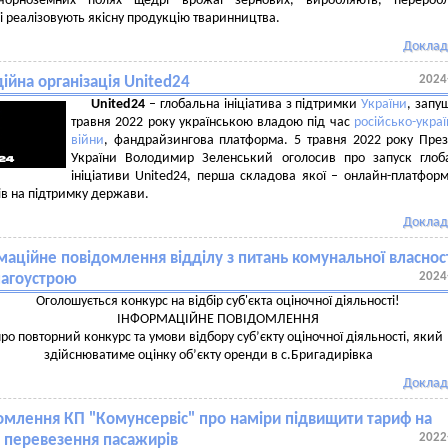
орноземних полях щедрі врожаї зернових, виробляють, переробл
 і реалізовують якісну продукцію тваринництва.
Доклад
2024
ійна організація United24
United24
– глобальна ініціатива з підтримки
України
, запу
травня 2022 року українською владою під час
російсько-украї
війни
, фандрайзингова платформа. 5 травня 2022 року Пре
України Володимир Зеленський оголосив про запуск глоб
ініціативи United24, перша складова якої – онлайн-платфор
ів на підтримку держави.
Доклад
аційне повідомлення відділу з питань комунальної власност
2024
лагоустрою
Оголошується конкурс на відбір суб'єкта оціночної діяльності!
ІНФОРМАЦІЙНЕ ПОВІДОМЛЕННЯ
ро повторний конкурс та умови відбору суб’єкту оціночної діяльності, який
здійснюватиме оцінку об’єкту оренди в с.Бригадирівка
Доклад
омлення КП "Комунсервіс" про наміри підвищити тариф на
2022
з перевезення пасажирів