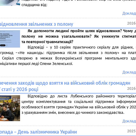
спадщина від:
Доклад
2026
відновлення звільнених з полону
Як допомогти людині пройти шлях відновлення? Чому д
полону не можна узагальнювати? Як уникнути стигмати
та повторної травматизації?
Відповіді – у 10 серіях практичного серіалу для рідних, 
і громад –«Не нашкодь: підтримка після звільнення з полону» на пла
а. Серіал створено в межах Всеукраїнської програми ментального зд
ініціативи першої леді Олени Зеленської.
Доклад
ечення заходів щодо взяття на військовий облік громадян
2026
 статі у 2026 році
Відповідно до листа Лубенського районного територіа
центру комплектування та соціальної підтримки інформує
особливості взяття громадян України на військовий облік у 202
з урахуванням змін, внесених до чинного законодавства.
Доклад
2025
опада – День залізничника України