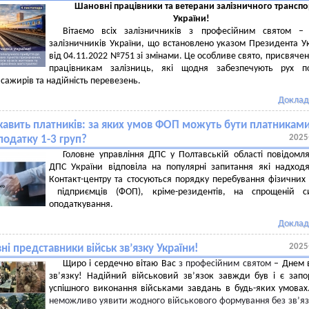
Шановні працівники та ветерани залізничного транспо
України!
Вітаємо всіх залізничників з професійним святом –
залізничників України, що встановлено указом Президента У
від 04.11.2022 №751 зі змінами. Це особливе свято, присвячен
працівникам залізниць, які щодня забезпечують рух пої
сажирів та надійність перевезень.
Доклад
кавить платників: за яких умов ФОП можуть бути платникам
2025
податку 1-3 груп?
Головне управління ДПС у Полтавській області повідомл
ДПС України відповіла на популярні запитання які надход
Контакт-центру та стосуються порядку перебування фізичних
підприємців (ФОП), кріме-резидентів, на спрощеній си
оподаткування.
Доклад
2025
і представники військ зв’язку України!
Щиро і сердечно вітаю Вас
з професійним святом
–
Днем в
зв’язку! Надійний військовий зв’язок завжди був і є зап
успішного виконання військами завдань в будь-яких умова
неможливо уявити жодного військового формування без зв’яз