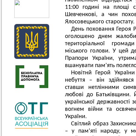
Пилипенком відбудеться 
11:00 годині на площі с
Шевченкові, а чин похо
Ялосовецького старостату.
День поховання Героя
оголошено днем жалоби 
територіальної громад
міського голови. У цей 
Прапори України, утрим
вшанувати пам’ять полегл
Новітнй Герой Україн
небуття – він здійнявс
ставши нетлінними симв
любові до Батьківщини. Й
української державності 
вогнем війни та освяче
України.
Світлий образ Захисник
– у пам’яті народу, у м