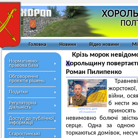
Головна
Новини
Відео новини
Мі
Крізь морок невідомо
Нормативно-
Хорольщину повертаєт
правова база
Роман Пилипенко
Обговорення
проєктів рішень
Травне
жорстокої,
Податки
війни, ося
Регуляторна
б нести жи
діяльність
натисніть для
приносят
збільшення
невимовно болючі звістки
Доступ до публічної
інформації
серце. Одна за одною 
торкаються домівок, несуч
Старостинські