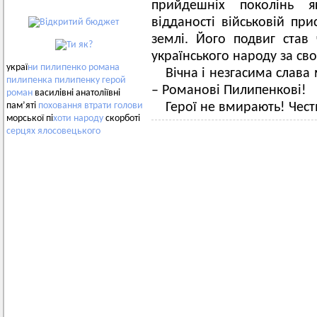
прийдешніх поколінь я
відданості військовій при
землі. Його подвиг став 
українського народу за своб
украї
ни
пилипенко
романа
Вічна і незгасима слава
пилипенка
пилипенку
герой
– Романові Пилипенкові!
роман
василівні анатоліївні
Герої не вмирають! Честь
пам’яті
поховання
втрати
голови
морської пі
хоти
народу
скорботі
серцях
ялосовецького