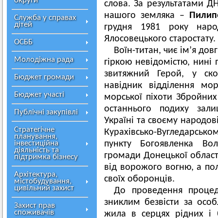
округи
слова. За результатами Д
нашого земляка –
Пилип
Служба у справах
дітей
грудня 1981 року наро
Ялосовецького старостату.
ОСББ
Воїн-титан, чиє ім’я до
Молодіжна рада
гіркою невідомістю, нині 
звитяжний Герой, у ско
Бюджет громади
навідник відділення мо
Бюджет участі
морської піхоти Збройни
останнього подиху зали
Публічні закупівлі
Україні та своєму народові
Стратегічне
Курахівсько-Вугледарськ
планування,
інвестиційна
пункту Богоявленка Вол
діяльність та
громади Донецької області
підтримка бізнесу
від ворожого вогню, а пол
Архітектура,
своїх оборонців.
містобудування,
цивільний захист
До проведення процед
зниклим безвісти за особ
Захист прав
споживачів
жила в серцях рідних і