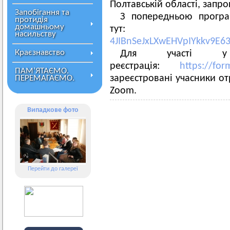
Полтавській області, запро
Запобігання та
З попередньою прогр
протидія
домашньому
тут:
насильству
4JIBnSeJxLXwEHVpIYkkv9E6
Краєзнавство
Для участі у п
реєстрація:
https://fo
ПАМ’ЯТАЄМО.
зареєстровані учасники о
ПЕРЕМАГАЄМО.
Zoom.
Випадкове фото
Перейти до галереї