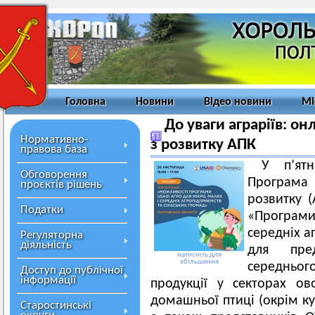
Головна
Новини
Відео новини
Мі
До уваги аграріїв: о
Нормативно-
з розвитку АПК
правова база
У п’ят
Обговорення
Програма 
проєктів рішень
розвитку 
Податки
«Програми
середніх а
Регуляторна
діяльність
для пре
натисніть для
збільшення
середнього
Доступ до публічної
інформації
продукції у секторах ово
домашньої птиці (окрім ку
Старостинські