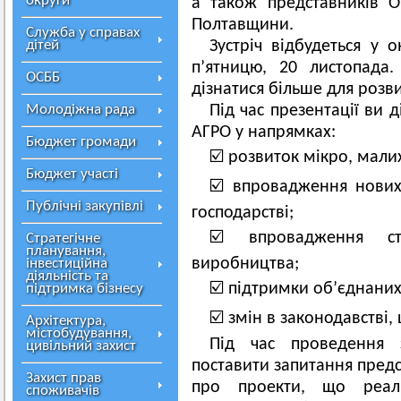
округи
а також представників О
Полтавщини.
Служба у справах
дітей
Зустріч відбудеться у 
п’ятницю, 20 листопада
ОСББ
дізнатися більше для розви
Молодіжна рада
Під час презентації ви 
АГРО у напрямках:
Бюджет громади
☑️ розвиток мікро, мали
Бюджет участі
☑️ впровадження нових 
Публічні закупівлі
господарстві;
☑️ впровадження ст
Стратегічне
планування,
виробництва;
інвестиційна
діяльність та
☑️ підтримки об’єднани
підтримка бізнесу
☑️ змін в законодавстві,
Архітектура,
містобудування,
Під час проведення 
цивільний захист
поставити запитання пред
Захист прав
про проекти, що реал
споживачів