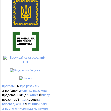
програми
мі
кро
розвитку
агропідприє
мств
малих
заходу
представникі
в
ді
знатися
бі
знесу
презентації
https
середні
х
впровадження
п’
ятницю
usaid
аграрного
листопада
матимете