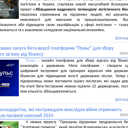
логістики в Україні, стартував новий масштабний Всеукраї
проєкт
«Збільшення кадрового потенціалу логістичного біз
Ініціатива спрямована на підтримку людей, які шукають
можливості для навчання та працевлаштування, ба
ікуватися або підвищити свою кваліфікацію у сфері логістики — галуз
звивається та є важливою складовою національної економіки.
Доклад
вано запуск бета-версії платформи “Пульс” для збору
2024
о зв’язку від бізнесу
Пульс
- онлайн платформа для збору відгуку від бізне
взаємодію з державою. Мета платформи - створити є
цифровий інструмент для прозорих відносин між держав
бізнесом для підвищення якості державних послуг. Тепер
підприємець може поставити оцінку послугам, які надає де
На етапі бета-тестування можна оцінити 22 держоргани, пос
їхня кількість збільшуватиметься.
Доклад
осподарства, які постраждали внаслідок війни отримають
2024
для посівної кампанії 2024
У межах проєкту "Програма підтримки продовольчої бе
"Згуртовані громади", який реалізує Всеукраїнська асоціація 