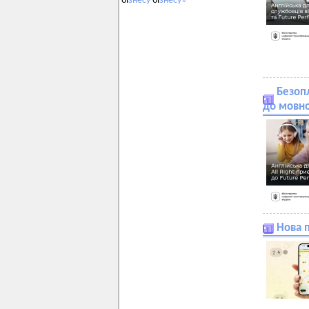
бі
знесу
бі
знесу»
Безопл
до мовно
Нова п