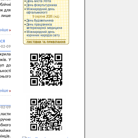
лічні
ок для
е лише
ніше
ася
-02-09
дкрила
ків. У
туп до
ькості
хнього
ніше
-02-09
класти
зручне
абного
майже
їнців.