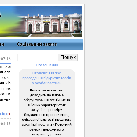
ти
Соціальний захист
-07-18
Оголошення
іської
єднала
Оголошення про
осіб,
проведення відкритих торгів
вників
з особливостями
 інших
Виконавчий комітет
имання
доводить до відома
тримки
обґрунтування технічних та
якісних характеристик
закупівлі, розміру
ніше
бюджетного призначення,
очікуваної вартості предмета
-01-16
закупівлі послуги «Поточний
ремонт дорожнього
покриття ділянки