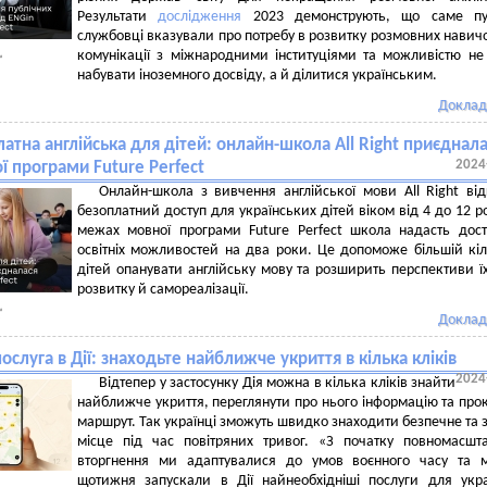
Результати
дослідження
2023 демонструють, що саме пуб
службовці вказували про потребу в розвитку розмовних навич
комунікації з міжнародними інституціями та можливістю н
набувати іноземного досвіду, а й ділитися українським.
Доклад
атна англійська для дітей: онлайн-школа All Right приєднал
2024
ї програми Future Perfect
Онлайн-школа з вивчення англійської мови All Right ві
безоплатний доступ для українських дітей віком від 4 до 12 ро
межах мовної програми Future Perfect школа надасть дос
освітніх можливостей на два роки. Це допоможе більшій кіл
дітей опанувати англійську мову та розширить перспективи ї
розвитку й самореалізації.
Доклад
ослуга в Дії: знаходьте найближче укриття в кілька кліків
2024
Відтепер у застосунку Дія можна в кілька кліків знайти
найближче укриття, переглянути про нього інформацію та про
маршрут. Так українці зможуть швидко знаходити безпечне та 
місце під час повітряних тривог. «З початку повномасшт
вторгнення ми адаптувалися до умов воєнного часу та 
щотижня запускали в Дії найнеобхідніші послуги для укра