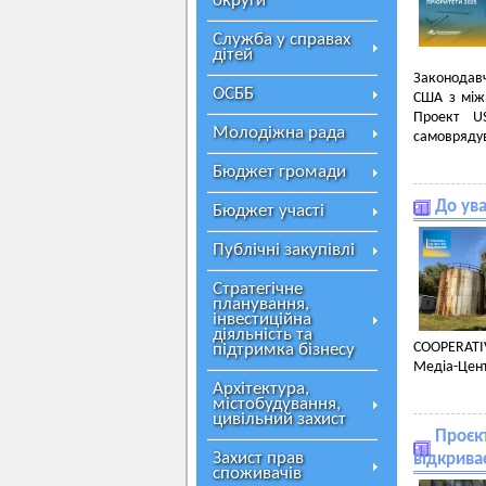
округи
Служба у справах
дітей
Законодавч
ОСББ
США з мiж
Проект US
Молодіжна рада
самоврядув
Бюджет громади
До ув
Бюджет участі
Публічні закупівлі
Стратегічне
планування,
інвестиційна
діяльність та
COOPERATI
підтримка бізнесу
Медіа-Цент
Архітектура,
містобудування,
цивільний захист
Проєкт
Захист прав
відкрива
споживачів