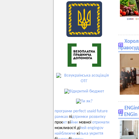
Хорол
правосу
ENGinG
програми
perfect
usaid
future
та ENGin
рамках
пі
дтримки
розвитку
проє
кт
ві
йни
мовної
отримати
можливості ді
тей
engingov
найближче
кі
лька
укриття