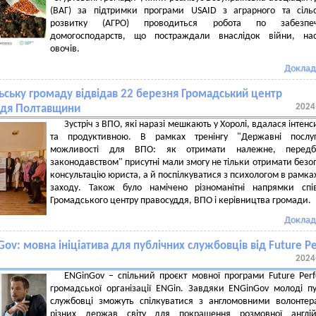
(ВАГ) за підтримки програми USAID з аграрного та сіль
розвитку (АГРО) проводиться робота по забезпе
домогосподарств, що постраждали внаслідок війни, нас
овочів.
Доклад
ьську громаду відвідав 22 березня Громадський центр
2024
ддя Полтавщини
Зустріч з ВПО, які наразі мешкають у Хоролі, вдалася інтен
та продуктивною. В рамках тренінгу "Державні послу
можливості для ВПО: як отримати належне, передб
законодавством" присутні мали змогу не тільки отримати безо
консультацію юриста, а й поспілкуватися з психологом в рамка
заходу. Також було намічено різноманітні напрямки спі
Громадського центру правосуддя, ВПО і керівництва громади.
Доклад
ov: мовна ініціатива для публічних службовців від Future Pe
2024
ENGinGov – спільний проєкт мовної програми Future Perf
громадської організації ENGin. Завдяки ENGinGov молоді пу
службовці зможуть спілкуватися з англомовними волонте
різних держав світу для покращення розмовної англійс