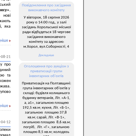
нський
Повідомлення про засідання
несу»
.
виконавчого комітету
 нові
У вівторок, 18 серпня 2026
жають
року о 14:00 год., у залі
і, яка
засідань Хорольської міської
ради відбудеться 18 чергове
засідання виконавчого
ніше
комітету за адресою:
м.Хорол, вул.Соборності, 4
Докладніше
-08-21
су про
Оголошення про аукціон з
диний
приватизації групи
ою та
інвентарних об’єктів
 кожен
Приватизація на Полтавщині:
ржава.
група інвентарних об’єктів у
тупово
складі: будівля колишнього
будинку ветеранів, Літ. «А-1,
а, а1», загальною площею
ніше
192,5 кв.м; кухня, Літ. «Б-1»,
загальною площею 37,8
кв.м; сарай, Літ. «В-1»,
загальною площею 8,6 кв.м;
-04-12
погріб, Літ. «Г», загальною
зпеки
площею 8,5 кв.м; колодязь
громад