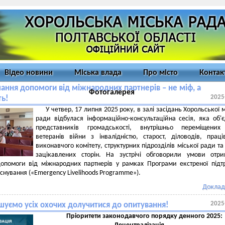
Відео новини
Міська влада
Про місто
Контак
ання допомоги від міжнародних партнерів – не міф, а
Фотогалерея
2025
ть!
У четвер, 17 липня 2025 року, в залі засідань Хорольської м
ради відбулася інформаційно-консультаційна сесія, яка об'
представників громадськості, внутрішньо переміщених 
ветеранів війни з інвалідністю, старост, діловодів, праці
виконавчого комітету, структурних підрозділів міської ради та
зацікавлених сторін. На зустрічі обговорили умови отр
допомоги від міжнародних партнерів у рамках Програми екстреної під
існування («Emergency Livelihoods Programme»).
Доклад
2025
шуємо усіх охочих долучитися до опитування!
Прiоритети законодавчого порядку денного 2025: