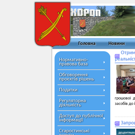
Головна
Новини
Отрим
реальніс
Нормативно-
правова база
Обговорення
проєктів рішень
Податки
грошової 
Регуляторна
засобів до 
діяльність
Доступ до публічної
інформації
Запро
Старостинські