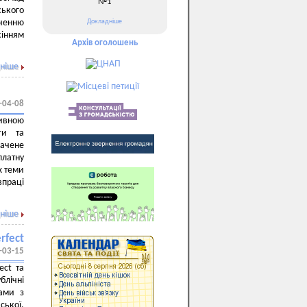
№1
ського
Докладніше
ченню
інням
Архів оголошень
ніше
-04-08
сивною
ги та
ачене
платну
х теми
впраці
ніше
rfect
-03-15
ect та
блічні
рами з
ької.