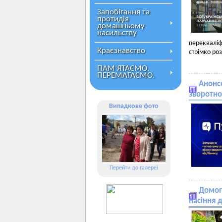
Запобігання та
протидія
домашньому
насильству
перекваліф
Краєзнавство
стрімко ро
ПАМ’ЯТАЄМО.
ПЕРЕМАГАЄМО.
Анонсо
зворотног
Випадкове фото
Перейти до галереї
Домог
насіння 