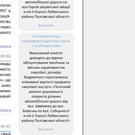
автомобільної дороги по
тутом
вул.Героїв української авіації
ПРО" в
в місті Хоролі Лубенського
ацiя.
району Полтавської області»
нтству
Докладніше
 через
евого
Оголошення про
проведення відкритих торгів
з особливостями
ніше
Виконавчий комітет
-09-26
доводить до відома
обґрунтування технічних та
омада
якісних характеристик
ивість
закупівлі, розміру
рисних
бюджетного призначення,
и», що
очікуваної вартості предмета
– шлях
закупівлі послуги «Поточний
тримки
ремонт дорожнього
изовий
покриття ділянки
автомобільної дороги від
вул. Шевченка до вул.
ніше
Київська по вул. Соборності
в місті Хоролі Лубенського
району Полтавської області»
-09-25
Докладніше
 сфері