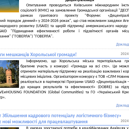
Децентралiзацiя
Опитування проводиться Київським мiжнародним iнсти
соцiологiї (КМIС) на замовлення Громадської органiзацiї "ДЕС
рамках грантового проекту "Форуми: «Децентралiз
ий порядок денний» у 2024-2026 роках", що став можливим завдяки Аге
народного розвитку (USAID) та щирiй пiдтримцi американського народу
AID "Пiдвищення ефективностi роботи i пiдзвiтностi органiв мiсц
ання" ("ГОВЕРЛА") "ГОВЕРЛА".
Доклад
2024
аги мешканців Хорольської громади!
Інформуємо, що Хорольська міська територіальна гр
братиме участь у конкурсі «Громада на всі сто». Це можл
отримати матеріальну підтримку на реалізацію важливих і ко
місцевих ініціатив. Організатором конкурсу є ТОВ «СЛМ Новин
реалізується в партнерстві Програми USAID «Децентралізація 
до кращих результатів та ефективності» (DOBRE) за під
VEиHOUSING FOUNDATION (Global Communities) та ГО «Український Кр
р».
Доклад
 Збільшення кадрового потенціалу логістичного бізнесу»
2024
є нові можливості для працевлаштування
В умовах зростаючої потреби в кваліфікованих фахівцях у