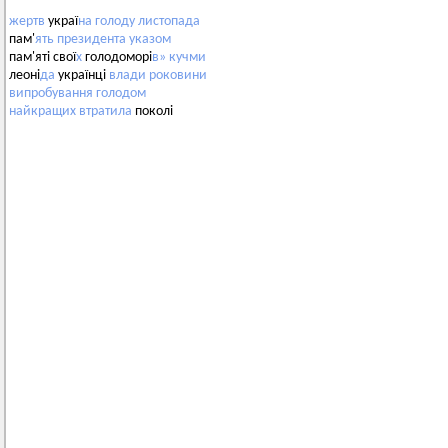
жертв
украї
на
голоду
листопада
пам'
ять
президента
указом
пам'яті свої
х
голодоморі
в»
кучми
леоні
да
українці
влади
роковини
випробування
голодом
найкращих
втратила
поколі