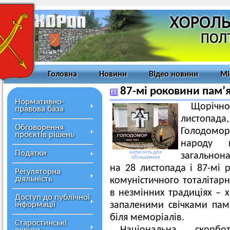
Головна
Новини
Відео новини
Мі
87-мі роковини пам’я
Нормативно-
Щорічн
правова база
листопада
Обговорення
Голодомо
проєктів рішень
народу 
Податки
натисніть для
загальнон
збільшення
на 28 листопада і 87-мі 
Регуляторна
діяльність
комуністичного тоталітар
в незмінних традиціях –
Доступ до публічної
інформації
запаленими свічками пам’
біля меморіалів.
Старостинські