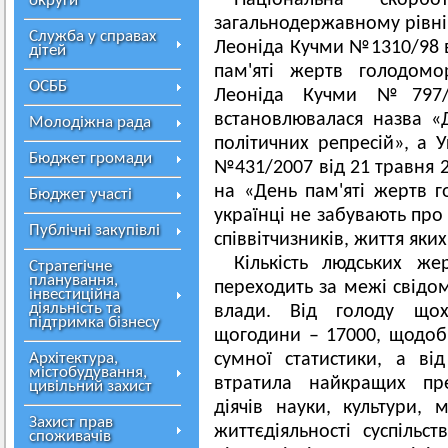
Національна скор
округи
загальнодержавному рівні 
Служба у справах
Леоніда Кучми №1310/98 в
дітей
пам'яті жертв голодомо
ОСББ
Леоніда Кучми №797/
встановлювалася назва «
Молодіжна рада
політичних репресій», а
Бюджет громади
№431/2007 від 21 травня 
на «День пам'яті жертв г
Бюджет участі
українці не забувають про
Публічні закупівлі
співвітчизників, життя яких 
Кількість людських же
Стратегічне
планування,
переходить за межі свідо
інвестиційна
діяльність та
влади. Від голоду щох
підтримка бізнесу
щогодини – 17000, щодоб
Архітектура,
сумної статистики, а ві
містобудування,
втратила найкращих пред
цивільний захист
діячів науки, культури,
Захист прав
життєдіяльності суспільс
споживачів