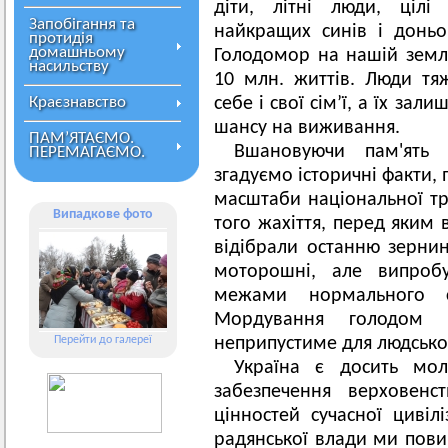
діти, літні люди, цілі
Запобігання та
найкращих синів і доньо
протидія
домашньому
Голодомор на нашій землі
насильству
10 млн. життів. Люди т
Краєзнавство
себе і свої сім’ї, а їх за
шансу на виживання.
ПАМ’ЯТАЄМО.
Вшановуючи пам'ять 
ПЕРЕМАГАЄМО.
згадуємо історичні факти, 
масштаби національної тр
Випадкове фото
того жахіття, перед яким в
відібрали останню зерни
моторошні, але випроб
межами нормального с
Мордування голодом 
Перейти до галереї
неприпустиме для людсько
Україна є досить м
забезпечення верховенст
цінностей сучасної цивілі
радянської влади ми пови