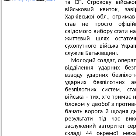
олійні
ченку
герой
авіаці
йних
та СП. Строкову військ
військовий квиток, за
Харківської обл., отрима
став не просто офіці
свідомого вибору стати на 
життєвий шлях остато
сухопутного війська Укра
служив Батьківщині.
Молодий солдат, операто
відділення ударних без
взводу ударних безпілот
ударних безпілотних ав
безпілотних систем, ст
війська – тих, хто тримає
блоком у двобої з против
бачать ворога й щодня див
результати під час ви
заслужений авторитет се
складі 44 окремої меха