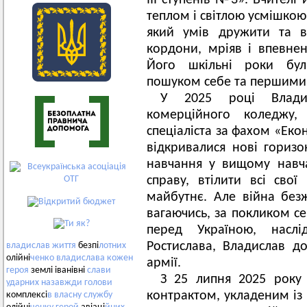
ІІІ ступенів №3». Вчителі
теплом і світлою усмішкою
який умів дружити та в
кордони, мріяв і впевне
Його шкільні роки бу
пошуком себе та першими
У 2025 році Владис
комерційного коледжу
спеціаліста за фахом «Ек
відкривалися нові гориз
навчання у вищому навча
справу, втілити всі свої
майбутнє. Але війна без
вагаючись, за покликом се
перед Україною, насл
Ростислава, Владислав до
владислав
життя
безпі
лотних
олійні
ченко
владислава
кожен
армії.
героя
землі іванівні
слави
З 25 липня 2025 року 
ударних
назавжди
голови
контрактом, укладеним із
комплексі
в
власну
службу