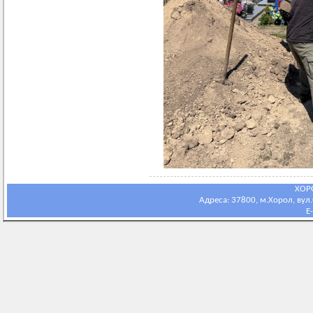
ХОР
Адреса: 37800, м.Хорол, вул.С
E