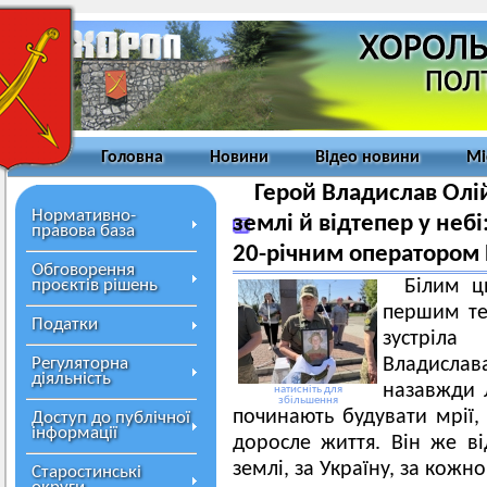
Головна
Новини
Відео новини
Мі
Герой Владислав Олі
Нормативно-
землі й відтепер у неб
правова база
20-річним оператором
Обговорення
проєктів рішень
Білим ц
першим те
Податки
зустріла
Регуляторна
Владисла
діяльність
назавжди л
натисніть для
збільшення
починають будувати мрії, 
Доступ до публічної
інформації
доросле життя. Він же ві
землі, за Україну, за кожно
Старостинські