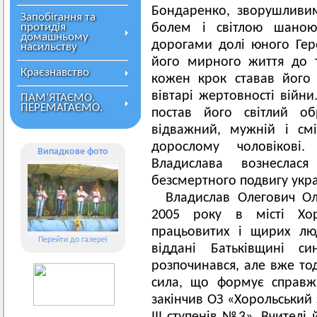
Бондаренко, зворушливи
Запобігання та
протидія
болем і світлою шаною
домашньому
дорогами долі юного Геро
насильству
його мирного життя до т
Краєзнавство
кожен крок ставав його
вівтарі жертовності війни
ПАМ’ЯТАЄМО.
ПЕРЕМАГАЄМО.
постав його світлий об
відважний, мужній і см
дорослому чоловікові
Випадкове фото
Владислава вознеслас
безсмертного подвигу укра
Владислав Олегович Ол
2005 року в місті Хо
працьовитих і щирих лю
Перейти до галереї
віддані Батьківщині 
розпочинався, але вже тод
сила, що формує справжн
закінчив ОЗ «Хорольський 