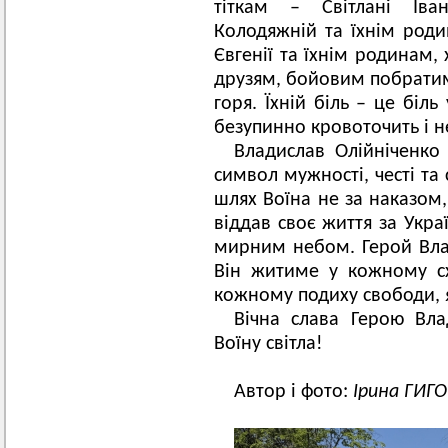
тіткам – Світлані Іван
Колодяжній та їхнім роди
Євгенії та їхнім родинам
друзям, бойовим побрати
горя. Їхній біль – це біль
безупинно кровоточить і не
Владислав Олійніченко
символ мужності, честі та
шлях Воїна не за наказом,
віддав своє життя за Укра
мирним небом. Герой Влад
Він житиме у кожному с
кожному подиху свободи, 
Вічна слава Герою Вла
Воїну світла!
Автор і фото:
Ірина ГИГ