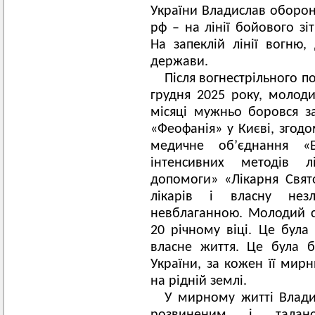
України Владислав оборон
рф – на лінії бойового з
На запеклій лінії вогню
держави.
Після вогнестрільного п
грудня 2025 року, молод
місяці мужньо боровся за
«Феофанія» у Києві, згодо
медичне об’єднання «Ба
інтенсивних методів 
допомоги» «Лікарня Свят
лікарів і власну нез
невблаганною. Молодий с
20 річному віці. Це бул
власне життя. Це була 
України, за кожен її мир
на рідній землі.
У мирному житті Влади