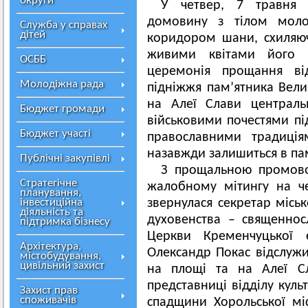
округи
У четвер, 7 травня 
домовину з тілом моло
Служба у справах
дітей
коридором шани, схиляюч
живими квітами його 
ОСББ
церемонія прощання ві
Молодіжна рада
підніжжя пам’ятника Вели
на Алеї Слави централь
Бюджет громади
військовими почестями під
Бюджет участі
православними традиція
назавжди залишиться в пам
Публічні закупівлі
З прощальною промово
Стратегічне
жалобному мітингу на че
планування,
інвестиційна
звернулася секретар місь
діяльність та
духовенства – священнос
підтримка бізнесу
Церкви Кременчуцької є
Архітектура,
Олександр Покас відслужив
містобудування,
цивільний захист
на площі та на Алеї Сл
представниці відділу куль
Захист прав
споживачів
спадщини Хорольської мі