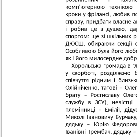
розвиненим і талано
комп’ютерною технікою 
кроки у фрілансі, любив п
справу, придбати власне а
і робив це з душею, да
спортом: ще зі шкільних р
ДЮСШ, обираючи секції ф
Особливою була його любо
як і його милосердне добр
Хорольська громада в г
у скорботі, розділяємо
співчуття рідним і близьк
Олійніченко, татові – Оле
брату – Ростиславу Олег
службу в ЗСУ), невістці
племінниці – Емілії, дід
Миколі Івановичу Бурчаку,
дядьку – Юрію Федорович
Іванівні Трембач, дядьку