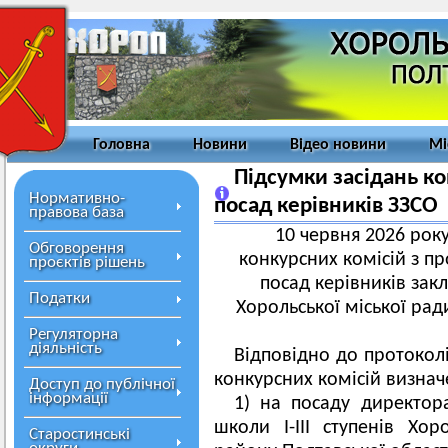
Головна
Новини
Відео новини
Мі
Підсумки засідань к
Нормативно-
посад керівників ЗЗСО
правова база
10 червня 2026 року
Обговорення
конкурсних комісій з п
проєктів рішень
посад керівників закл
Податки
Хорольської міської рад
Регуляторна
діяльність
Відповідно до протокол
конкурсних комісій визна
Доступ до публічної
інформації
1) на посаду директора
школи І-ІІІ ступенів Хор
Старостинські