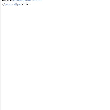
комісії
завантажити
посади
//
youtu
https
області