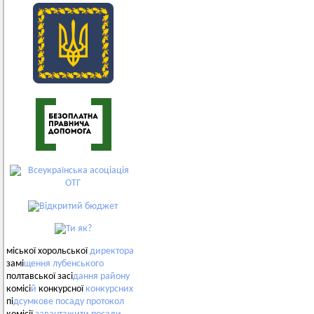
міської хорольської
директора
замі
щення
лубенського
полтавської засі
дання
району
комісі
й
конкурсної
конкурсних
пі
дсумкове
посаду
протокол