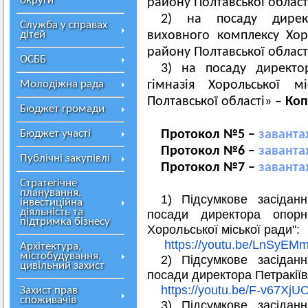
округи
району Полтавської област
2) на посаду директ
Служба у справах
дітей
виховного комплексу Хор
району Полтавської област
ОСББ
3) на посаду директо
Молодіжна рада
гімназія Хорольської м
Полтавської області» –
Коп
Бюджет громади
Бюджет участі
Протокол №5
–
заванта
Протокол №6
–
заванта
Публічні закупівлі
Протокол №7
–
заванта
Стратегічне
планування,
1) Підсумкове засіданн
інвестиційна
діяльність та
посади директора опорн
підтримка бізнесу
Хорольської міської ради":
https://youtu.be/LnSyEM
Архітектура,
містобудування,
2) Підсумкове засіданн
цивільний захист
посади директора Петракіїв
https://youtu.be/F-v67XjU
Захист прав
споживачів
3) Підсумкове засіданн