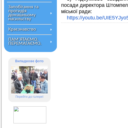
посади директора Штомпелів
Запобігання та
протидія
міської ради:
домашньому
https://youtu.be/UIE5YJy
насильству
Краєзнавство
ПАМ’ЯТАЄМО.
ПЕРЕМАГАЄМО.
Випадкове фото
Перейти до галереї