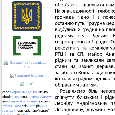
обов’язок – шанувати пам'
На знак вдячності і глибо
громада гідно і з поче
останню путь. Траурна цер
відбулись 3 грудня на пло
рідному селі Радьки. 
секретар міської ради Ю
рекрутингу та комплекту
РТЦК та СП, майор Анат
рідним та закликали свят
стали на захист держав
загиблого Воїна люди покл
котилися градом від жалю
обірваним життям.
Розділяємо біль непо
сергі
я
отримав
радьки
міської
співчуття близьким і рід
відді
лення
леоні
довича
рі
дному
вої
на
держави
останню
украї
ни
Леоніду Андріяновичу т
лубенського
спі
вчуття
рі
дним
Леонідовичу, дружині Ната
громади
територіальної наталії