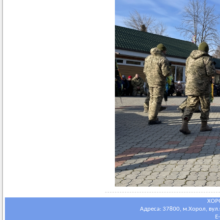
ХОР
Адреса: 37800, м.Хорол, вул.С
E