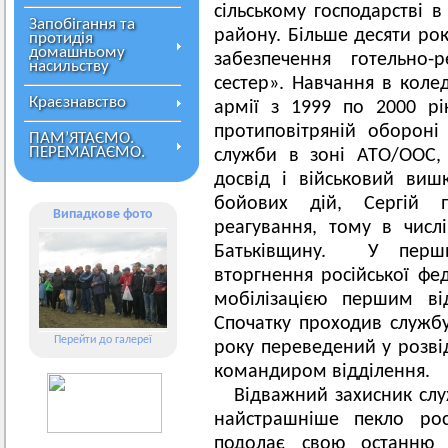
сільському господарстві в
Запобігання та
району. Більше десяти рок
протидія
домашньому
забезпечення готельно-
насильству
сестер». Навчання в кол
Краєзнавство
армії з 1999 по 2000 рік
протиповітряній обороні 
ПАМ’ЯТАЄМО.
ПЕРЕМАГАЄМО.
служби в зоні АТО/ООС,
досвід і військовий виш
бойових дій, Сергій 
Випадкове фото
реагування, тому в чис
Батьківщину. У перш
вторгнення російської фе
мобілізацією першим ві
Спочатку проходив службу
Перейти до галереї
року переведений у розві
командиром відділення.
Відважний захисник слу
найстрашніше пекло росі
подолає свою останню