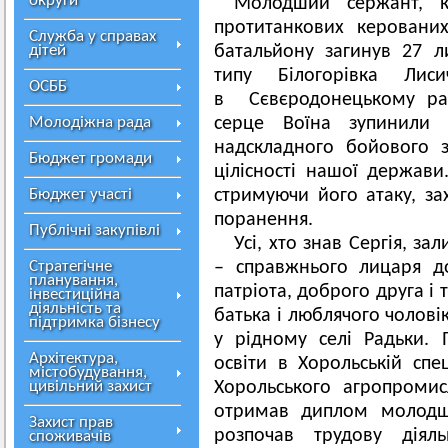
округи
Молодший сержант, к
протитанкових керовани
Служба у справах
дітей
батальйону загинув 27 л
типу Білогорівка Лис
ОСББ
в Сєвєродонецькому рай
Молодіжна рада
серце Воїна зупинили 
надскладного бойового з
Бюджет громади
цілісності нашої держави
Бюджет участі
стримуючи його атаку, за
поранення.
Публічні закупівлі
Усі, хто знав Сергія, за
Стратегічне
– справжнього лицаря до
планування,
патріота, доброго друга і
інвестиційна
діяльність та
батька і люблячого чолові
підтримка бізнесу
у рідному селі Радьки. П
Архітектура,
освіти в Хорольській сп
містобудування,
цивільний захист
Хорольського агропроми
отримав диплом молодшог
Захист прав
розпочав трудову діял
споживачів