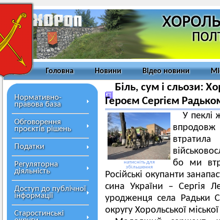
Головна
Новини
Відео новини
Мі
Біль, сум і сльози: 
Нормативно-
Героєм Сергієм Радько
правова база
У пеклі 
Обговорення
впродовж
проєктів рішень
втрат
Податки
військовос
бо ми втр
натисніть для
Регуляторна
збільшення
діяльність
Російські окупанти занапа
сина України – Сергія Ле
Доступ до публічної
інформації
уродженця села Радьки С
округу Хорольської місько
Старостинські