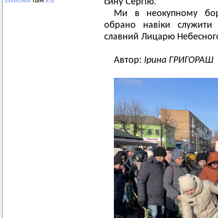
сину Сергію.
захисник
пам'
ять
Ми в неокупному бор
обрано навіки служити
славний Лицарю Небесного
Автор:
Ірина ГРИГОРАШ