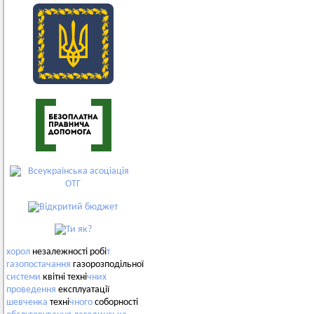
хорол
незалежності робі
т
газопостачання
газорозподільної
системи
квітні техні
чних
проведення
експлуатації
шевченка
техні
чного
соборності