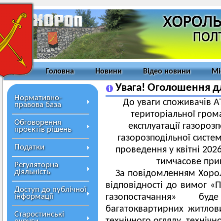
Головна
Новини
Відео новини
Мі
Увага! Оголошення дл
Нормативно-
До уваги споживачів А
правова база
територіальної гром
Обговорення
експлуатації газороз
проєктів рішень
газорозподільної систе
Податки
проведення у квітні 202
тимчасове при
Регуляторна
діяльність
За повідомленням Хорол
відповідності до вимог «П
Доступ до публічної
інформації
газопостачання» буд
багатоквартирних житлов
Старостинські