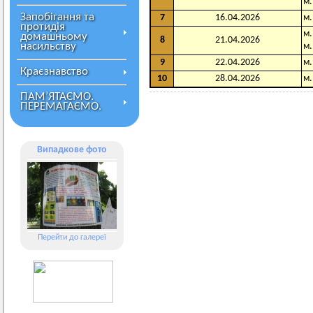
м.
Запобігання та
7
16.04.2026
м.
протидія
м.
домашньому
8
21.04.2026
насильству
м.
9
22.04.2026
м.
Краєзнавство
10
28.04.2026
м.
ПАМ’ЯТАЄМО.
ПЕРЕМАГАЄМО.
Випадкове фото
Перейти до галереї