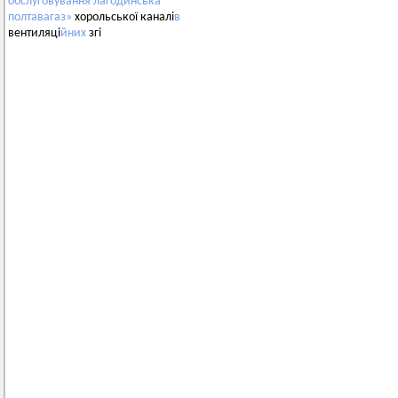
обслуговування
лагодинська
полтавагаз»
хорольської каналі
в
вентиляці
йних
згі