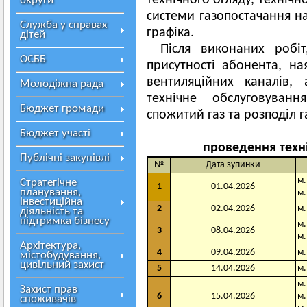
технічного огляду, техніч
округи
системи газопостачання на
Служба у справах
графіка.
дітей
Після виконаних робі
ОСББ
присутності абонента, на
вентиляційних каналів,
Молодіжна рада
технічне обслуговуванн
Бюджет громади
спожитий газ та розподіл г
Бюджет участі
проведення техні
Публічні закупівлі
№
Дата зупинки
м.
Стратегічне
1
01.04.2026
планування,
м.
інвестиційна
2
02.04.2026
м.
діяльність та
підтримка бізнесу
м.
3
08.04.2026
м.
Архітектура,
4
09.04.2026
м.
містобудування,
цивільний захист
5
14.04.2026
м.
м.
Захист прав
6
15.04.2026
м.
споживачів