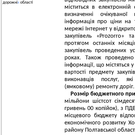
відповідних закупівель ми
дорожні
х
області
міститься в електронній 
визначенні очікуваної 
інформація про ціни на 
мережі Інтернет у відкрит
закупівель «Prozorro» 
протягом останніх місяці
закупівель проведених 
роках. Також проведено 
інформації, що містяться 
вартості предмету закупі
виконавців послуг, як
(ямковому) ремонту доріг.
Розмір бюджетного при
мільйони шістсот сімдеся
гривень 00 копійок), з ПД
місцевого бюджету відпо
економічного розвитку Хо
району Полтавської област