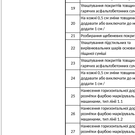
Улаштування покриттів товщин
19
гарячих асфальтобетонних су
На кожні 0,5 см зміни товщин
20
додавати або виключати до но
додати 1 см /
21
Розбирання щебеневих покритт
Улаштування підстильних та
22
вирівнювальних шарів основи
піщаної суміші
Улаштування покриттів товщин
23
гарячих асфальтобетонних су
На кожні 0,5 см зміни товщин
24
додавати або виключати до но
додати 1 см /
Нанесення горизонтальної до
25
розмітки фарбою маркірувал
машинами, тип лінії 1.1
Нанесення горизонтальної до
26
розмітки фарбою маркірувал
машинами, тип лінії 1.2
Нанесення горизонтальної до
27
розмітки фарбою маркірувал