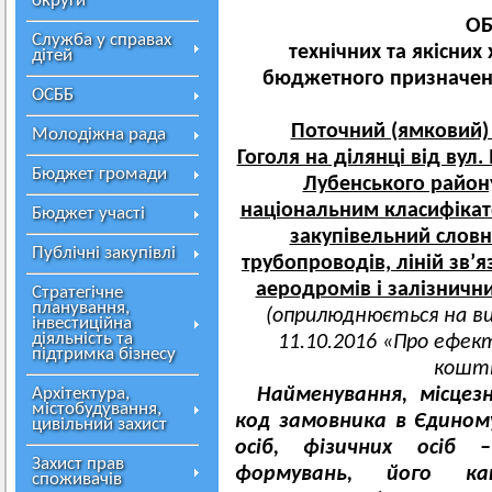
округи
ОБ
Служба у справах
технічних та якісних
дітей
бюджетного призначенн
ОСББ
Поточний (ямковий) 
Молодіжна рада
Гоголя на ділянці від вул
Бюджет громади
Лубенського району
національним класифікат
Бюджет участі
закупівельний словн
Публічні закупівлі
трубопроводів, ліній зв’я
аеродромів і залізничн
Стратегічне
планування,
(оприлюднюється на в
інвестиційна
діяльність та
11.10.2016 «Про ефе
підтримка бізнесу
кошті
Архітектура,
Найменування, місцез
містобудування,
код замовника в Єдином
цивільний захист
осіб, фізичних осіб
–
Захист прав
формувань, його к
споживачів