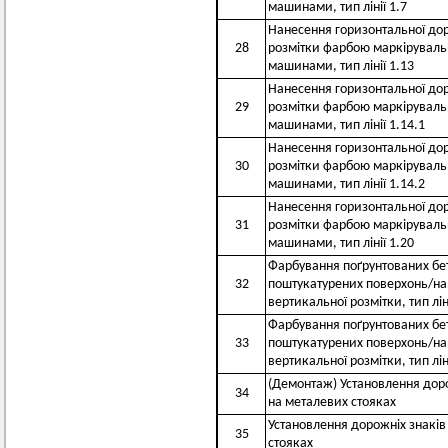
машинами, тип лінії 1.7
Нанесення горизонтальної до
28
розмітки фарбою маркірувал
машинами, тип лінії 1.13
Нанесення горизонтальної до
29
розмітки фарбою маркірувал
машинами, тип лінії 1.14.1
Нанесення горизонтальної до
30
розмітки фарбою маркірувал
машинами, тип лінії 1.14.2
Нанесення горизонтальної до
31
розмітки фарбою маркірувал
машинами, тип лінії 1.20
Фарбування поґрунтованих бет
32
поштукатурених поверхонь/н
вертикальної розмітки, тип ліні
Фарбування поґрунтованих бет
33
поштукатурених поверхонь/н
вертикальної розмітки, тип ліні
(Демонтаж) Установлення доро
34
на металевих стояках
Установлення дорожніх знаків
35
стояках