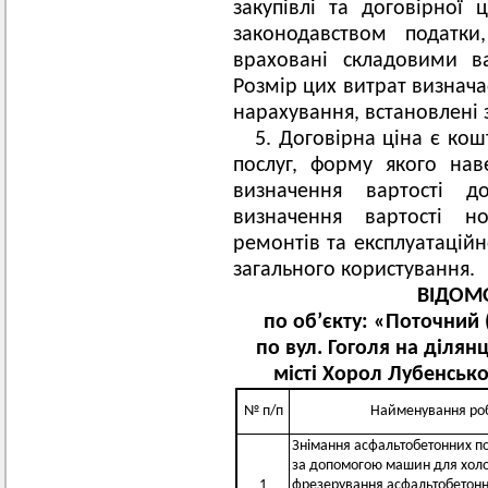
закупівлі та договірної 
законодавством податки
враховані складовими ва
Розмір цих витрат визначає
нарахування, встановлені
5. Договірна ціна є кош
послуг, форму якого на
визначення вартості 
визначення вартості но
ремонтів та експлуатацій
загального користування.
ВІДОМО
по об’єкту: «Поточний 
по вул. Гоголя на ділян
місті Хорол Лубенсько
№ п/п
Найменування роб
Знімання асфальтобетонних по
за допомогою машин для хол
1
фрезерування асфальтобетонн