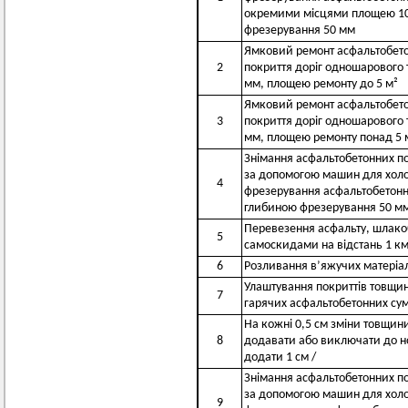
окремими місцями площею 10
фрезерування 50 мм
Ямковий ремонт асфальтобет
2
покриття доріг одношарового
мм, площею ремонту до 5 м²
Ямковий ремонт асфальтобет
3
покриття доріг одношарового
мм, площею ремонту понад 5 м
Знімання асфальтобетонних по
за допомогою машин для хол
4
фрезерування асфальтобетонн
глибиною фрезерування 50 м
Перевезення асфальту, шлако
5
самоскидами на відстань 1 к
6
Розливання в’яжучих матеріа
Улаштування покриттів товщин
7
гарячих асфальтобетонних су
На кожні 0,5 см зміни товщин
8
додавати або виключати до но
додати 1 см /
Знімання асфальтобетонних по
за допомогою машин для хол
9