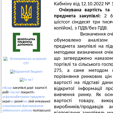
Кабміну від 12.10.2022 № 
Очікувана вартість та 
предмета закупівлі:
2 67
шістсот сімдесят три тися
копійок), з ПДВ/без ПДВ.
Визначення очікуван
обумовлено аналізом р
предмета закупівлі на під
методики визначення очіку
що затверджено наказом 
торгівлі та сільського го
275, а саме методом п
порівняння ринкових цін
вартості на підставі дан
м&sup
закупівлі дорі
г
вартості
відкритої інформації п
робі
т
послуг
покритті
в
вивчення ринку. Як осн
асфальтобетонних
предмета
вартості товару, вик
украї
ни
розмі
тки
лінії очікуваної
улаштування
фрезерування
виробників/продавців 
лубенського
району
полтавської