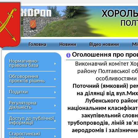
Головна
Новини
Відео новини
Мі
Оголошення про пров
Нормативно-
Виконавчий комітет Хор
правова база
району Полтавської об
Обговорення
особливостями з
проєктів рішень
Поточний (ямковий) рем
Податки
на ділянці від вул.Ми
Лубенського району
Регуляторна
діяльність
національним класифікат
закупівельний словн
Доступ до публічної
інформації
трубопроводів, ліній зв’я
аеродромів і залізничн
Старостинські