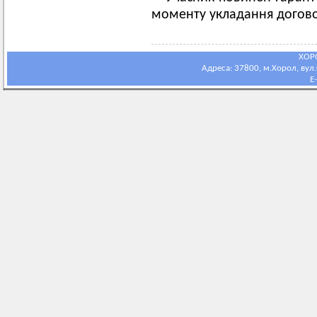
моменту укладання догов
ХОР
Адреса: 37800, м.Хорол, вул.С
E