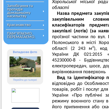
Хорольської міської рад
Запобігання та
області
протидія
домашньому
Назва предмета закупі
насильству
закупівельним слов
Краєзнавство
класифікаторів предме
закупівлі (лотів) (за наявн
ПАМ’ЯТАЄМО.
проїзної частини по вул. 
ПЕРЕМАГАЄМО.
Полонського в місті Хор
області (2 243 м²), ко
Випадкове фото
України ДК 021:2015 «
45230000-8 - Будівництв
електропередач, шосе, дор
вирівнювання поверхонь
Вид та ідентифікатор п
Перейти до галереї
відповідно до Особливост
товарів, робіт і послуг д
України «Про публічні за
режиму воєнного стану в 
його припинення або ска