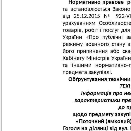
Нормативно-правове р
та встановлюється Законо
від 25.12.2015 № 922-VI
урахуванням Особливосте
товарів, робіт і послуг д
України «Про публічні за
режиму воєнного стану в 
його припинення або ска
Кабінету Міністрів України
та іншими нормативно-п
предмета закупівлі.
Обґрунтування технічни
ТЕХ
Інформація про необ
характеристики пред
до п
щодо предмету закупів
«
Поточний (ямковий)
Гоголя на ділянці від вул