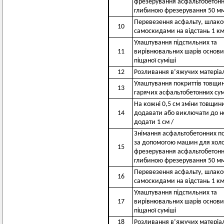
фрезерування асфальтобетонн
глибиною фрезерування 50 м
Перевезення асфальту, шлако
10
самоскидами на відстань 1 к
Улаштування підстильних та
11
вирівнювальних шарів основи
піщаної суміші
12
Розливання в’яжучих матеріа
Улаштування покриттів товщин
13
гарячих асфальтобетонних су
На кожні 0,5 см зміни товщин
14
додавати або виключати до но
додати 1 см /
Знімання асфальтобетонних по
за допомогою машин для хол
15
фрезерування асфальтобетонн
глибиною фрезерування 50 м
Перевезення асфальту, шлако
16
самоскидами на відстань 1 к
Улаштування підстильних та
17
вирівнювальних шарів основи
піщаної суміші
18
Розливання в’яжучих матеріа