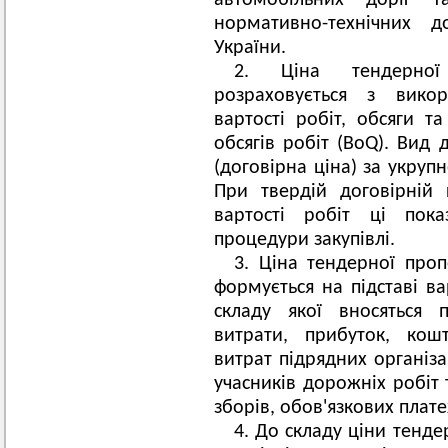
автомобільних доріг 
нормативно-технічних д
України.
2. Ціна тендерної 
розраховується з викор
вартості робіт, обсяги т
обсягів робіт (BoQ). Вид 
(договірна ціна) за укруп
При твердій договірній
вартості робіт ці пока
процедури закупівлі.
3. Ціна тендерної проп
формується на підставі ва
складу якої вносяться 
витрати, прибуток, кош
витрат підрядних організа
учасників дорожніх робіт 
зборів, обов'язкових плате
4. До складу ціни тенде