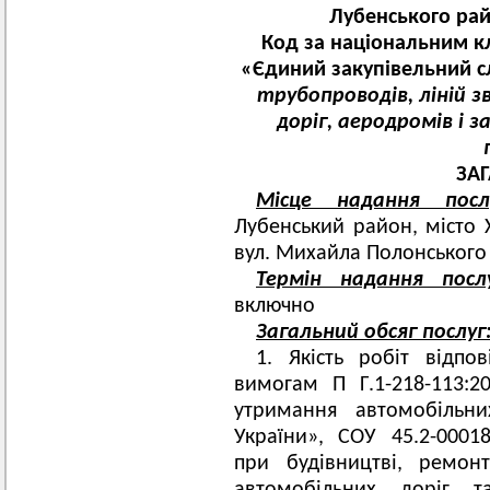
Лубенського рай
Код за національним к
«Єдиний закупівельний 
трубопроводів, ліній з
доріг, аеродромів і з
ЗА
Місце надання посл
Лубенський район, місто Х
вул. Михайла Полонського
Термін надання послу
включно
Загальний обсяг послуг
1. Якість робіт відпо
вимогам П Г.1-218-113:2
утримання автомобільни
України», СОУ 45.2-00018
при будівництві, ремон