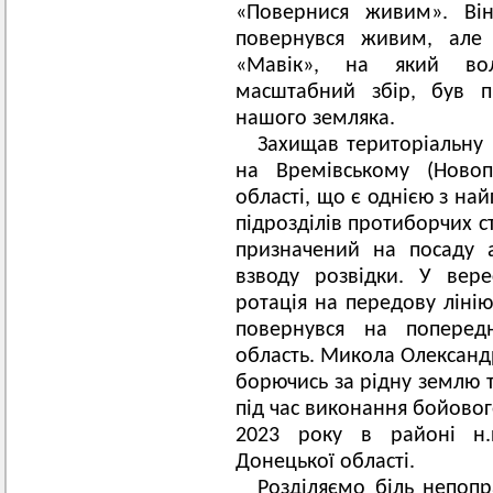
«Повернися живим». Ві
повернувся живим, але
«Мавік», на який во
масштабний збір, був 
нашого земляка.
Захищав територіальну ц
на Времівському (Новоп
області, що є однією з на
підрозділів протиборчих с
призначений на посаду 
взводу розвідки. У вер
ротація на передову лінію
повернувся на попере
область. Микола Олександр
борючись за рідну землю 
під час виконання бойовог
2023 року в районі н.п
Донецької області.
Розділяємо біль непоп