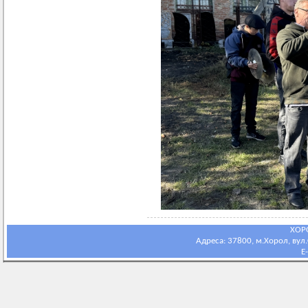
ХОР
Адреса: 37800, м.Хорол, вул.С
E