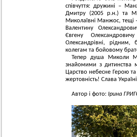
співчуття: дружині – Ма
Дмитру (2005 р.н.) та М
Миколаївні Манжос, тещі –
Валентину Олександрови
Євгену Олександрови
Олександрівні, рідним, 
колегам та бойовому брат
Тепер душа Миколи М
знайомими з дитинства 
Царство небесне Герою та 
жертовність! Слава Україні
Автор і фото:
Ірина ГРИ