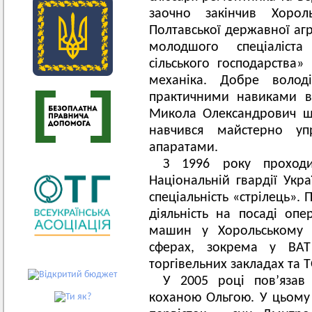
заочно закінчив Хорол
Полтавської державної аг
молодшого спеціаліста
сільського господарства»
механіка. Добре волод
практичними навиками в 
Микола Олександрович ш
навчився майстерно уп
апаратами.
З 1996 року проходи
Національній гвардії Укр
спеціальність «стрілець». 
діяльність на посаді оп
машин у Хорольському в
сферах, зокрема у ВАТ 
торгівельних закладах та 
У 2005 році пов’яза
коханою Ольгою. У цьому