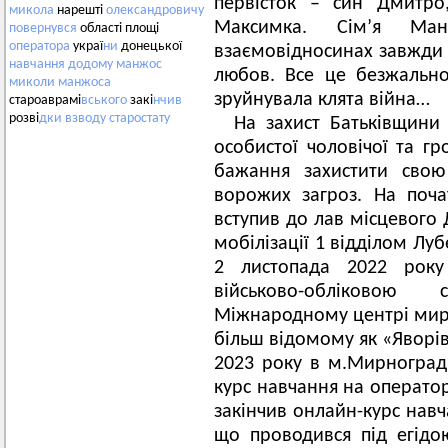
первісток – син Дмитро
микола
нарешті
олександровичу
Максимка. Сім’я Ма
повернувся
області площі
оператора
украї
ни
донецької
взаємовідносинах завжди п
навчання
додому
манжос
любов. Все це безжально
миколи
манжоса
зруйнувала клята війна…
староаврамі
вського
закі
нчив
розві
дки
взводу
старостату
На захист Батьківщини
особистої чоловічої та гр
бажання захистити свою
ворожих загроз. На поч
вступив до лав місцевого 
мобілізації 1 відділом Лу
2 листопада 2022 року
військово-обліковою
Міжнародному центрі миро
більш відомому як «Яворів
2023 року в м.Мирноград 
курс навчання на оператор
закінчив онлайн-курс нав
що проводився під егідо