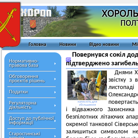
Головна
Новини
Відео новини
Мі
Повернувся сокіл дод
Нормативно-
підтверджено загибел
правова база
Днями Х
Обговорення
звістку з 
проєктів рішень
листопад
Податки
Олександ
повертаєть
натисніть для
Регуляторна
збільшення
діяльність
і відважного Захисника
безпілотних літаючих апар
Доступ до публічної
інформації
окремої танкової Сіверськ
залишиться символом не
Старостинські