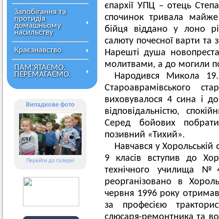
єпархії УПЦ – отець Степ
Запобігання та
спочинок тривала майже 
протидія
домашньому
бійця віддано у лоно рі
насильству
салюту почесної варти та 
Краєзнавство
Нарешті душа новопрест
молитвами, а до могили пов
ПАМ’ЯТАЄМО.
ПЕРЕМАГАЄМО.
Народився Микола 19.
Староаврамівського ста
виховувалося 4 сина і до
Випадкове фото
відповідальністю, спокі
Серед бойових побрати
позивний «Тихий».
Навчався у Хорольській 
9 класів вступив до Хор
Перейти до галереї
технічного училища №4
реорганізовано в Хорол
червня 1996 року отримав
за професією тракторис
слюсаря-ремонтника та вод