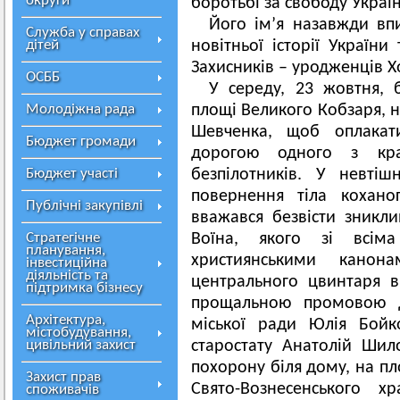
округи
боротьбі за свободу Україн
Його ім’я назавжди вп
Служба у справах
дітей
новітньої історії Україн
Захисників – уродженців Х
ОСББ
У середу, 23 жовтня, 
Молодіжна рада
площі Великого Кобзаря, н
Шевченка, щоб оплакат
Бюджет громади
дорогою одного з кр
Бюджет участі
безпілотників. У невті
повернення тіла кохано
Публічні закупівлі
вважався безвісти зникли
Стратегічне
Воїна, якого зі всім
планування,
християнськими кано
інвестиційна
діяльність та
центрального цвинтаря в
підтримка бізнесу
прощальною промовою до
Архітектура,
міської ради Юлія Бойк
містобудування,
цивільний захист
старостату Анатолій Шил
похорону біля дому, на пл
Захист прав
Свято-Вознесенського х
споживачів