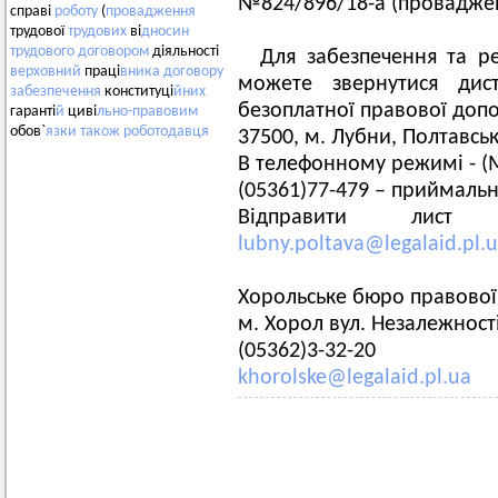
№824/896/18-а (провадже
справі
роботу
(
провадження
трудової
трудових
ві
дносин
трудового
договором
діяльності
Для забезпечення та реа
верховний
праці
вника
договору
можете звернутися дис
забезпечення
конституці
йних
безоплатної правової доп
гаранті
й
циві
льно-правовим
обов`
язки
також
роботодавця
37500, м. Лубни, Полтавськ
В телефонному режимі - (М
(05361)77-479 – приймальн
Відправити лист
lubny.poltava@legalaid.pl.
Хорольське бюро правово
м. Хорол вул. Незалежності
(05362)3-32-20
khorolske@legalaid.pl.ua