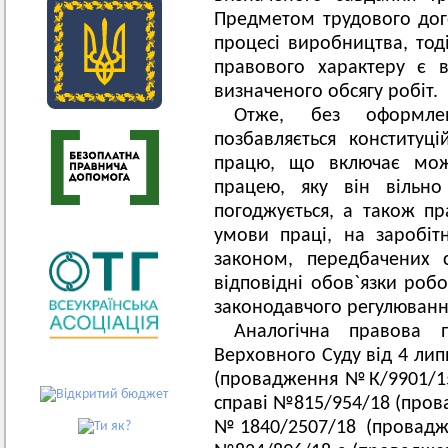
Предметом трудового дог
процесі виробництва, тод
правового характеру є 
визначеного обсягу робіт.
Отже, без оформле
позбавляється конституц
працю, що включає можл
працею, яку він вільн
погоджується, а також пр
умови праці, на заробіт
законом, передбачених с
відповідні обов`язки ро
законодавчого регулюванн
Аналогічна правова 
Верховного Суду від 4 лип
(провадження №К/9901/155
справі №815/954/18 (пров
№1840/2507/18 (провадж