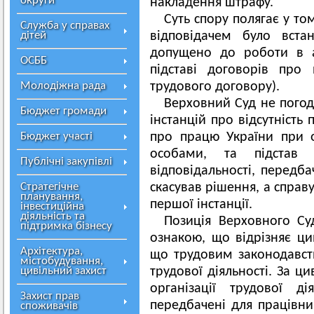
округи
накладення штрафу.
Суть спору полягає у то
Служба у справах
дітей
відповідачем було вста
допущено до роботи в а
ОСББ
підставі договорів про
Молодіжна рада
трудового договору).
Верховний Суд не погод
Бюджет громади
інстанцій про відсутність
Бюджет участі
про працю України при 
особами, та підстав
Публічні закупівлі
відповідальності, передба
Стратегічне
скасував рішення, а справ
планування,
першої інстанції.
інвестиційна
діяльність та
Позиція Верховного С
підтримка бізнесу
ознакою, що відрізняє цив
Архітектура,
що трудовим законодавств
містобудування,
цивільний захист
трудової діяльності. За 
організації трудової ді
Захист прав
передбачені для працівни
споживачів