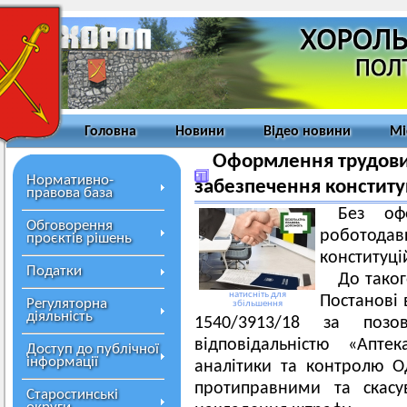
Головна
Новини
Відео новини
Мі
Оформлення трудови
Нормативно-
забезпечення конститу
правова база
Без оф
Обговорення
роботод
проєктів рішень
конституці
Податки
До тако
натисніть для
Постанові 
Регуляторна
збільшення
діяльність
1540/3913/18 за поз
відповідальністю «Апте
Доступ до публічної
інформації
аналітики та контролю О
протиправними та скасу
Старостинські