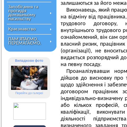
залишаються за його межа
Запобігання та
Виконавець, який працю
протидія
домашньому
на відміну від працівника
насильству
трудового договору, 
Краєзнавство
внутрішнього трудового р
ознайомлений, він сам орг
ПАМ’ЯТАЄМО.
ПЕРЕМАГАЄМО.
власний ризик, працівник 
(організації), не вносит
видається розпорядчий д
Випадкове фото
на певну посаду.
Проаналізувавши норм
дійшов до висновку про т
щодо здійснення і забезпе
договором працівник зо
Перейти до галереї
індивідуально-визначену р
або кількох професій, с
кваліфікації, виконува
діяльності підприємст
визначеного завдання тр