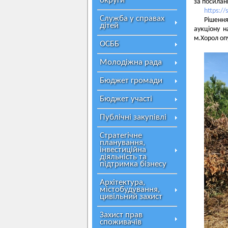
округи
за посилан
https:/
Служба у справах
Рішенн
дітей
аукціону 
м.Хорол оп
ОСББ
Молодіжна рада
Бюджет громади
Бюджет участі
Публічні закупівлі
Стратегічне
планування,
інвестиційна
діяльність та
підтримка бізнесу
Архітектура,
містобудування,
цивільний захист
Захист прав
споживачів