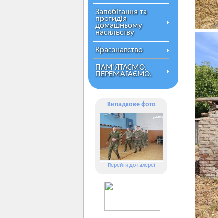
Запобігання та
протидія
домашньому
насильству
Краєзнавство
ПАМ’ЯТАЄМО.
ПЕРЕМАГАЄМО.
Випадкове фото
Перейти до галереї