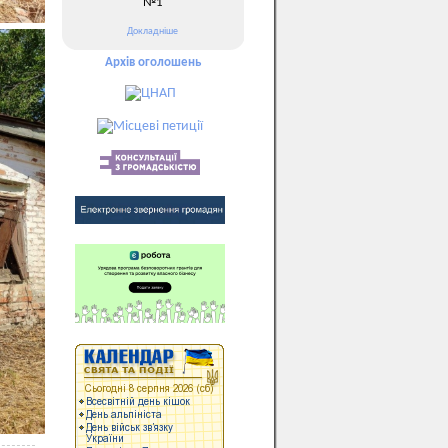
№1
Докладніше
Архів оголошень