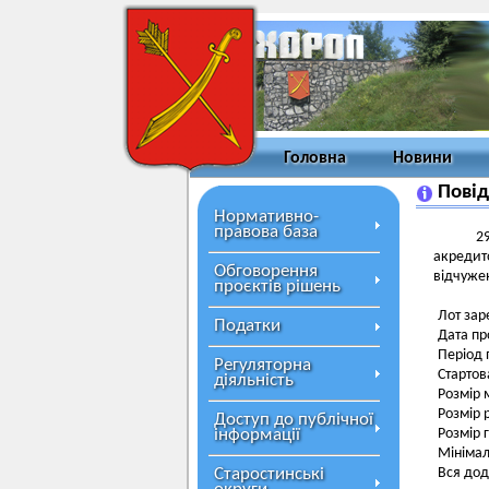
Головна
Новини
Повід
Нормативно-
правова база
29
акредит
Обговорення
відчуже
проєктів рішень
Лот зар
Податки
Дата пр
Період 
Регуляторна
Стартов
діяльність
Розмір 
Розмір 
Доступ до публічної
інформації
Розмір 
Мінімал
Старостинські
Вся дод