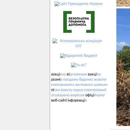
аукці
ону
ві
дчуження
аукці
он
розмі
р
продажу
будинку
жовтня
електронного
житлового
шляхом
пі
ски
внеску
хорол
електронний
оголошено
вересня
офіці
йному
веб-сайті інформаці
я