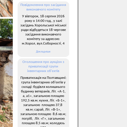
Повідомлення про засідання
виконавчого комітету
У вівторок, 18 серпня 2026
року о 14:00 год., у залі
засідань Хорольської міської
ради відбудеться 18 чергове
засідання виконавчого
комітету за адресою:
м.Хорол, вул.Соборності, 4
Докладніше
Оголошення про аукціон з
приватизації групи
інвентарних об’єктів
Приватизація на Полтавщині:
група інвентарних об’єктів у
складі: будівля колишнього
будинку ветеранів, Літ. «А-1,
а, а1», загальною площею
192,5 кв.м; кухня, Літ. «Б-1»,
загальною площею 37,8
кв.м; сарай, Літ. «В-1»,
загальною площею 8,6 кв.м;
погріб, Літ. «Г», загальною
площею 8,5 кв.м; колодязь