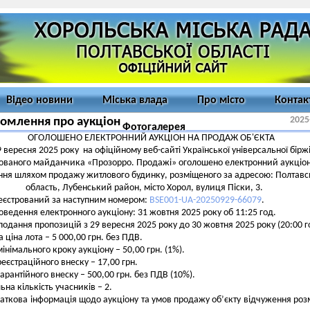
Відео новини
Міська влада
Про місто
Контак
2025
омлення про аукціон
Фотогалерея
ОГОЛОШЕНО ЕЛЕКТРОННИЙ АУКЦІОН НА ПРОДАЖ ОБ'ЄКТА
 вересня 2025 року на офіційному веб-сайті Української універсальної бірж
ованого майданчика «Прозорро. Продажі» оголошено електронний аукціон
ння шляхом продажу житлового будинку, розміщеного за адресою: Полтавс
область, Лубенський район, місто Хорол, вулиця Піски, 3.
еєстрований за наступним номером:
BSE001-UA-20250929-66079
.
оведення електронного аукціону: 31 жовтня 2025 року об 11:25 год.
подання пропозицій з 29 вересня 2025 року до 30 жовтня 2025 року (20:00 го
а ціна лота – 5 000,00 грн. без ПДВ.
мінімального кроку аукціону – 50,00 грн. (1%).
реєстраційного внеску – 17,00 грн.
гарантійного внеску – 500,00 грн. без ПДВ (10%).
ьна кількість учасників – 2.
аткова інформація щодо аукціону та умов продажу об’єкту відчуження роз