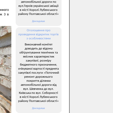
автомобільної дороги по
вул.Героїв української авіації
нного
в місті Хоролі Лубенського
району Полтавської області»
ок 3 в
Докладніше
Оголошення про
проведення відкритих торгів
з особливостями
Виконавчий комітет
доводить до відома
обґрунтування технічних та
якісних характеристик
закупівлі, розміру
бюджетного призначення,
очікуваної вартості предмета
закупівлі послуги «Поточний
ремонт дорожнього
покриття ділянки
автомобільної дороги від
вул. Шевченка до вул.
Київська по вул. Соборності
в місті Хоролі Лубенського
району Полтавської області»
Докладніше