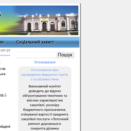
ти
Соціальний захист
-09-29
Оголошення
і
 на
Оголошення про
ька
проведення відкритих торгів
з особливостями
Виконавчий комітет
доводить до відома
д.).
обґрунтування технічних та
якісних характеристик
закупівлі, розміру
бюджетного призначення,
очікуваної вартості предмета
закупівлі послуги «Поточний
ремонт дорожнього
міщені
покриття ділянки