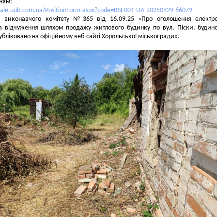
ням:
/sale.uub.com.ua/PositionForm.aspx?code=BSE001-UA-20250929-66079
я виконавчого комітету №365 від 16.09.25 «Про оголошення електро
на відчуження шляхом продажу житлового будинку по вул. Піски, будин
убліковано на офіційному веб-сайті Хорольської міської ради».