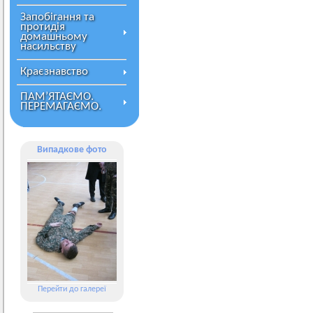
Запобігання та
протидія
домашньому
насильству
Краєзнавство
ПАМ’ЯТАЄМО.
ПЕРЕМАГАЄМО.
Випадкове фото
Перейти до галереї