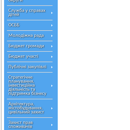
округи
Служба у справах
дітей
ОСББ
Молодіжна рада
Бюджет громади
Бюджет участі
Публічні закупівлі
Стратегічне
планування,
інвестиційна
діяльність та
підтримка бізнесу
Архітектура,
містобудування,
цивільний захист
Захист прав
споживачів