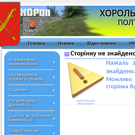
Головна
Новини
Відео новини
Мі
Сторінку не знайден
Нормативно-
Нажаль з
правова база
знайдено
Обговорення
проєктів рішень
Можливо 
сторінка б
Податки
Регуляторна
натисніть для
збільшення
діяльність
Доступ до публічної
інформації
Старостинські