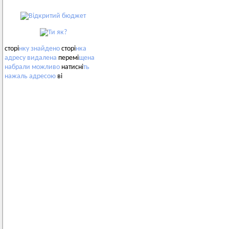
сторі
нку
знайдено
сторі
нка
адресу
видалена
перемі
щена
набрали
можливо
натисні
ть
нажаль
адресою
ві