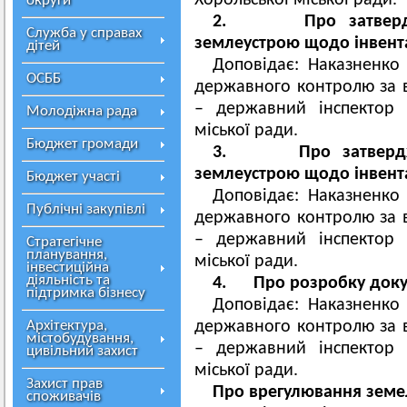
Хорольської міської ради.
округи
2. Про затвердженн
Служба у справах
землеустрою щодо інвента
дітей
Доповідає: Наказненко 
ОСББ
державного контролю за 
– державний інспектор 
Молодіжна рада
міської ради.
Бюджет громади
3. Про затвердженн
землеустрою щодо інвента
Бюджет участі
Доповідає: Наказненко 
Публічні закупівлі
державного контролю за 
– державний інспектор 
Стратегічне
планування,
міської ради.
інвестиційна
діяльність та
4. Про розробку докум
підтримка бізнесу
Доповідає: Наказненко 
Архітектура,
державного контролю за 
містобудування,
– державний інспектор 
цивільний захист
міської ради.
Захист прав
Про врегулювання земе
споживачів