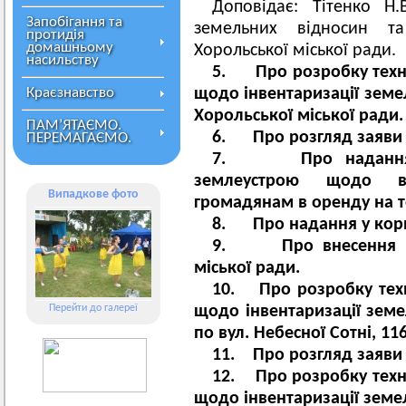
Доповідає: Тітенко Н
Запобігання та
земельних відносин та
протидія
домашньому
Хорольської міської ради.
насильству
5. Про розробку техні
Краєзнавство
щодо інвентаризації земел
Хорольської міської ради.
ПАМ’ЯТАЄМО.
6. Про розгляд заяви 
ПЕРЕМАГАЄМО.
7. Про надання до
землеустрою щодо ві
Випадкове фото
громадянам в оренду на те
8. Про надання у кори
9. Про внесення змі
міської ради.
10. Про розробку техн
Перейти до галереї
щодо інвентаризації земе
по вул. Небесної Сотні, 116
11. Про розгляд заяви 
12. Про розробку техн
щодо інвентаризації земел