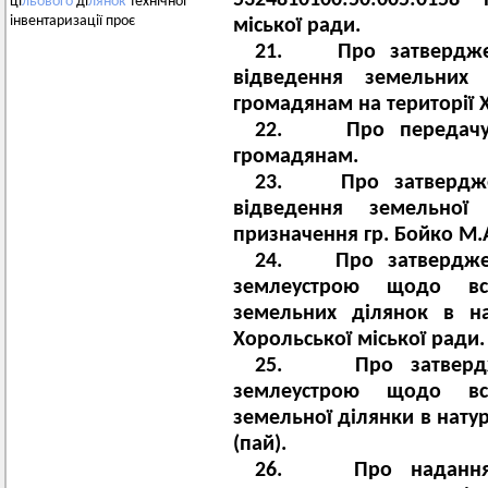
5324810100:50:005:015
ці
льового
ді
лянок
технічної
інвентаризації проє
міської ради.
21. Про затверджен
відведення земельних
громадянам на території Х
22. Про передачу у
громадянам.
23. Про затверджен
відведення земельної
призначення гр. Бойко М.
24. Про затверджен
землеустрою щодо вс
земельних ділянок в нат
Хорольської міської ради.
25. Про затверджен
землеустрою щодо вс
земельної ділянки в натур
(пай).
26. Про надання д