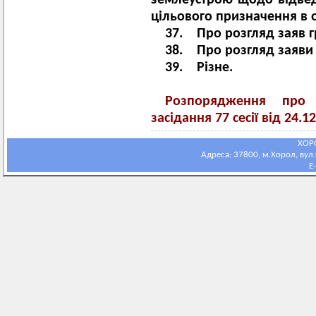
землеустрою щодо відвед
цільового призначення в о
37. Про розгляд заяв 
38. Про розгляд заяви г
39. Різне.
Розпорядження про 
засідання 77 сесії від 24.1
ХОР
Адреса: 37800, м.Хорол, вул.С
E