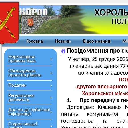
Головна
Новини
Відео новини
Мі
Повідомлення про ск
Нормативно-
У четвер, 25 грудня 2025
правова база
пленарне засідання 77 с
Обговорення
скликання за адресо
проєктів рішень
ПО
Податки
другого пленарного 
Хорольської місь
Регуляторна
діяльність
1. Про передачу в тим
Доповідає: Кіященко М
Доступ до публічної
інформації
питань комунальної вл
господарства та благ
Старостинські