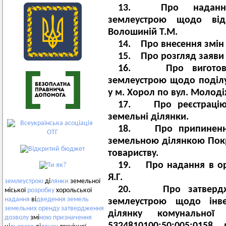
13. Про надання д
землеустрою щодо від
Волошиній Т.М.
14. Про внесення змін 
15. Про розгляд заяви К
16. Про виготовлен
землеустрою щодо поділу
у м. Хорол по вул. Молоді
17. Про реєстрацію 
земельні ділянки.
18. Про припинення 
земельною ділянкою Пок
товариству.
19. Про надання в оре
Я.Г.
землеустрою
ді
лянки
земельної
20. Про затверджен
міської
розробку
хорольської
надання
ві
дведення
земель
землеустрою щодо інве
земельних
оренду
затвердження
ділянку комунальної
дозволу
змі
ною
призначення