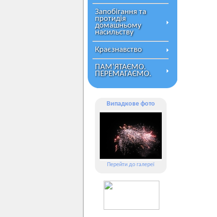
Запобігання та
протидія
домашньому
насильству
Краєзнавство
ПАМ’ЯТАЄМО.
ПЕРЕМАГАЄМО.
Випадкове фото
Перейти до галереї