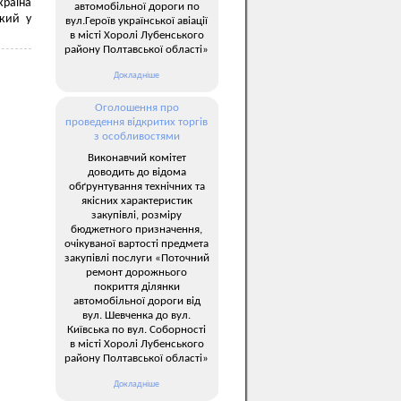
країна
автомобільної дороги по
ький у
вул.Героїв української авіації
в місті Хоролі Лубенського
району Полтавської області»
Докладніше
Оголошення про
проведення відкритих торгів
з особливостями
Виконавчий комітет
доводить до відома
обґрунтування технічних та
якісних характеристик
закупівлі, розміру
бюджетного призначення,
очікуваної вартості предмета
закупівлі послуги «Поточний
ремонт дорожнього
покриття ділянки
автомобільної дороги від
вул. Шевченка до вул.
Київська по вул. Соборності
в місті Хоролі Лубенського
району Полтавської області»
Докладніше