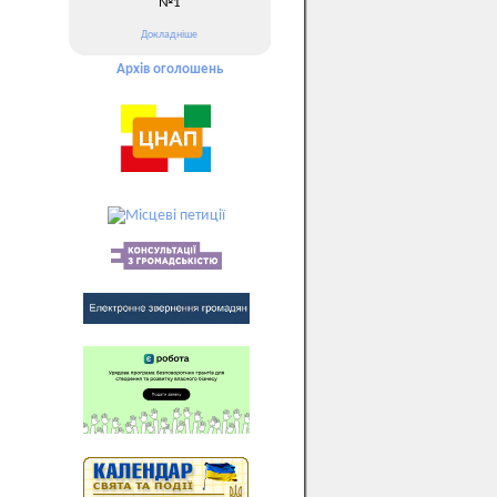
№1
Докладніше
Архів оголошень