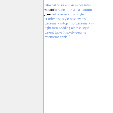
false
calibri
вакцини
minor-latin
україні
x-none
отримала
вакцин
данії
astrazeneca
mso-style-
priority
mso-style-noshow
mso-
para-margin-top
mso-para-margin-
right
mso-padding-alt
mso-style-
parent
table
{
mso-style-name
msonormaltable
"