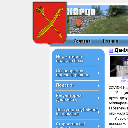
Головна
Новини
Данія
Нормативно-
правова база
Обговорення
проєктів рішень
натисн
збіл
Податки
COVID-19 д
"Вакцин
Регуляторна
другу доз
діяльність
Міжнародн
забезпечи
Доступ до публічної
інформації
отримала 1
У свою 
Старостинські
допомогу.