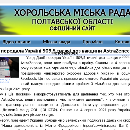
Відео новини
Міська влада
Про місто
Контак
 передала Україні 509,5 тисячі доз вакцини AstraZenec
Фотогалерея
2021
Уряд Данії передав Україні 509,5 тисячі доз вакцини
AstraZeneca, вони вже прибули в країну. Станом на 4 серпн
року Україна вже отримала 11,9 мільйона доз різних вакцин. 
повідомило міністерство охорони здоров'я України в соц
Facebook. Ця поставка є прямою допомогою Україні від уряду 
іть для
ьшення
який планує передати різним країнам 3 мільйони доз вакц
о кінця 2021 року.
у з цієї поставки використовуватимуть для щеплення тих, хто має от
у AstraZeneca, решту розподілять між пунктами щеплень", – уточнили 
е транспортування вакцини з Данського інституту сироватки до 
в Дитячий фонд ООН (ЮНІСЕФ). Станом на 4 серпня 2021 року Україн
1,9 мільйона доз різних вакцин.
чергу, президент України Володимир Зеленський подякував данській стор
 "Наша домовленість із Метте Фредеріксен (прем'єр-міністерка Данії