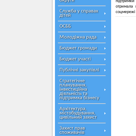
округи
підтримки
отримала 
Служба у справах
соцмережі 
дітей
ОСББ
Молодіжна рада
Бюджет громади
Бюджет участі
Публічні закупівлі
Стратегічне
планування,
інвестиційна
діяльність та
підтримка бізнесу
Архітектура,
містобудування,
цивільний захист
Захист прав
споживачів