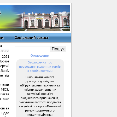
ти
Соціальний захист
a
-08-06
Оголошення
я 2021
Про це
Оголошення про
мережі
проведення відкритих торгів
Данії,
з особливостями
ин від
Виконавчий комітет
доводить до відома
римати
обґрунтування технічних та
у МОЗ.
якісних характеристик
закупівлі, розміру
Києва
бюджетного призначення,
а вже
очікуваної вартості предмета
закупівлі послуги «Поточний
оні за
ремонт дорожнього
) щодо
покриття ділянки