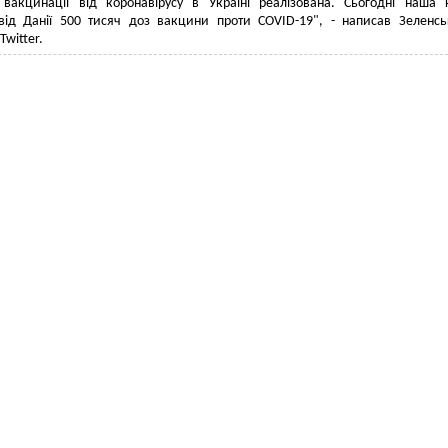
 вакцинації від коронавірусу в Україні реалізована. Сьогодні наша 
від Данії 500 тисяч доз вакцини проти COVID-19", - написав Зеленс
Twitter.