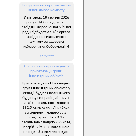
Повідомлення про засідання
виконавчого комітету
У вівторок, 18 серпня 2026
року о 14:00 год., у залі
засідань Хорольської міської
ради відбудеться 18 чергове
засідання виконавчого
комітету за адресою:
м.Хорол, вул.Соборності, 4
Докладніше
Оголошення про аукціон з
приватизації групи
інвентарних об’єктів
Приватизація на Полтавщині:
група інвентарних об’єктів у
складі: будівля колишнього
будинку ветеранів, Літ. «А-1,
а, а1», загальною площею
192,5 кв.м; кухня, Літ. «Б-1»,
загальною площею 37,8
кв.м; сарай, Літ. «В-1»,
загальною площею 8,6 кв.м;
погріб, Літ. «Г», загальною
площею 8,5 кв.м; колодязь