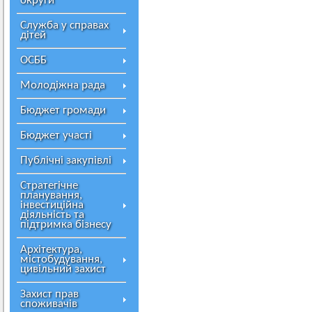
округи
Служба у справах
дітей
ОСББ
Молодіжна рада
Бюджет громади
Бюджет участі
Публічні закупівлі
Стратегічне
планування,
інвестиційна
діяльність та
підтримка бізнесу
Архітектура,
містобудування,
цивільний захист
Захист прав
споживачів