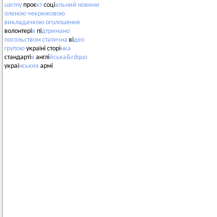
uarmy
проє
кт
соці
альний
новини
оленою
чекрижовою
викладачкою
оголошення
волонтері
в
пі
дтримано
посольством
статична
ві
део
групою
україні сторі
нка
стандарті
в
англі
йська&rdquo
украї
нських
армі