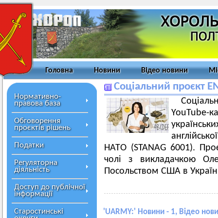
Головна
Новини
Відео новини
Мі
Соціальний проєкт E
Нормативно-
Соціаль
правова база
YouTube-к
Обговорення
українськи
проєктів рішень
англійсько
Податки
НАТО (STANAG 6001). Про
чолі з викладачкою Ол
Регуляторна
діяльність
Посольством США в Україні
Доступ до публічної
інформації
Старостинські
'
UARMY:
' Новини - 1, Відео нови