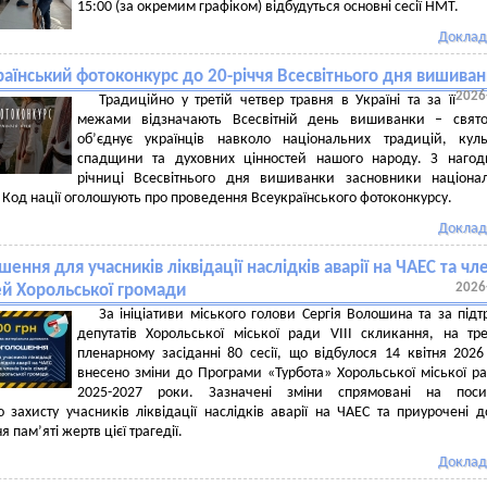
15:00 (за окремим графіком) відбудуться основні сесії НМТ.
Доклад
раїнський фотоконкурс до 20-річчя Всесвітнього дня вишива
2026
Традиційно у третій четвер травня в Україні та за її
межами відзначають Всесвітній день вишиванки – свято
об’єднує українців навколо національних традицій, куль
спадщини та духовних цінностей нашого народу. З нагод
річниці Всесвітнього дня вишиванки засновники націона
Код нації оголошують про проведення Всеукраїнського фотоконкурсу.
Доклад
ення для учасників ліквідації наслідків аварії на ЧАЕС та чл
2026
мей Хорольської громади
За ініціативи міського голови Сергія Волошина та за під
депутатів Хорольської міської ради VIII скликання, на тр
пленарному засіданні 80 сесії, що відбулося 14 квітня 2026
внесено зміни до Програми «Турбота» Хорольської міської р
2025-2027 роки. Зазначені зміни спрямовані на поси
о захисту учасників ліквідації наслідків аварії на ЧАЕС та приурочені д
 пам’яті жертв цієї трагедії.
Доклад