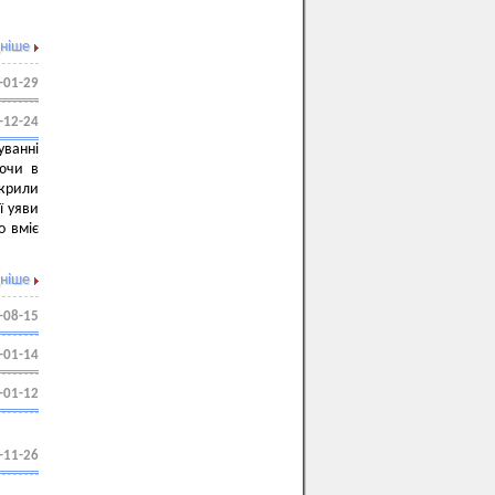
ніше
-01-29
-12-24
уванні
юючи в
дкрили
ї уяви
о вміє
ніше
-08-15
-01-14
-01-12
-11-26