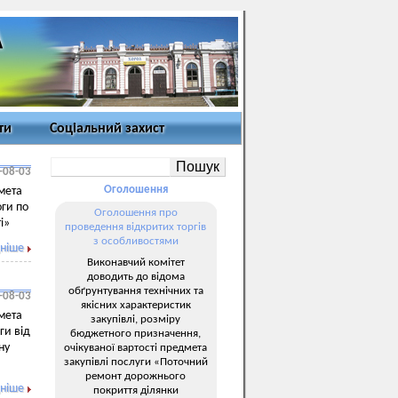
ти
Соціальний захист
-08-03
Оголошення
мета
оги по
Оголошення про
і»
проведення відкритих торгів
з особливостями
ніше
Виконавчий комітет
доводить до відома
обґрунтування технічних та
-08-03
якісних характеристик
мета
закупівлі, розміру
ги від
бюджетного призначення,
ну
очікуваної вартості предмета
закупівлі послуги «Поточний
ремонт дорожнього
ніше
покриття ділянки