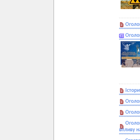
Оголо
Оголо
Істор
Оголо
Оголо
Оголо
впливу н