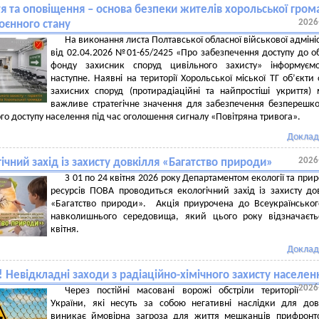
я та оповіщення – основа безпеки жителів хорольської гром
2026
оєнного стану
На виконання листа Полтавської обласної військової адмініс
від 02.04.2026 №01-65/2425 «Про забезпечення доступу до об
фонду захисник споруд цивільного захисту» інформуєм
наступне. Наявні на території Хорольської міської ТГ об’єкти
захисних споруд (протирадіаційні та найпростіші укриття)
важливе стратегічне значення для забезпечення безперешк
го доступу населення під час оголошення сигналу «Повітряна тривога».
Доклад
2026
ічний захід із захисту довкілля «Багатство природи»
З 01 по 24 квітня 2026 року Департаментом екології та при
ресурсів ПОВА проводиться екологічний захід із захисту до
«Багатство природи». Акція приурочена до Всеукраїнсько
навколишнього середовища, який цього року відзначаєть
квітня.
Доклад
 Невідкладні заходи з радіаційно-хімічного захисту населен
2026
Через постійні масовані ворожі обстріли території
України, які несуть за собою негативні наслідки для дов
виникає ймовірна загроза для життя мешканців прифронт