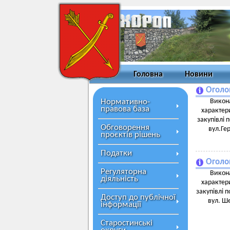
Головна
Новини
Оголо
Нормативно-
Викона
правова база
характери
закупівлі 
Обговорення
вул.Гер
проєктів рішень
Податки
Оголо
Регуляторна
Викона
діяльність
характери
закупівлі 
Доступ до публічної
вул. Ше
інформації
Старостинські