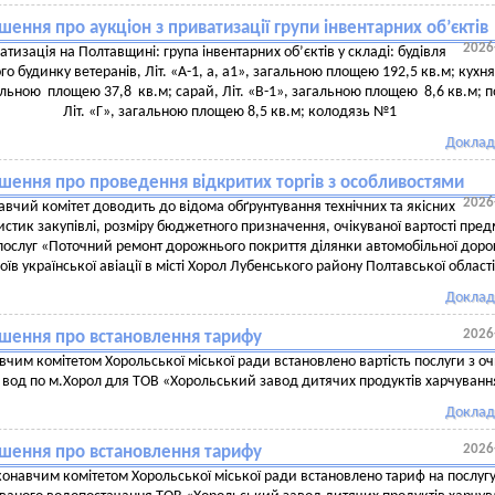
ення про аукціон з приватизації групи інвентарних об’єктів
2026
тизація на Полтавщині: група інвентарних об’єктів у складі: будівля
о будинку ветеранів, Літ. «А-1, а, а1», загальною площею 192,5 кв.м; кухня,
альною площею 37,8 кв.м; сарай, Літ. «В-1», загальною площею 8,6 кв.м; п
Літ. «Г», загальною площею 8,5 кв.м; колодязь №1
Доклад
шення про проведення відкритих торгів з особливостями
2026
вчий комітет доводить до відома обґрунтування технічних та якісних
стик закупівлі, розміру бюджетного призначення, очікуваної вартості пред
 послуг «Поточний ремонт дорожнього покриття ділянки автомобільної доро
роїв української авіації в місті Хорол Лубенського району Полтавської област
Доклад
2026
шення про встановлення тарифу
чим комітетом Хорольської міської ради встановлено вартість послуги з о
х вод по м.Хорол для ТОВ «Хорольський завод дитячих продуктів харчуванн
Доклад
2026
шення про встановлення тарифу
онавчим комітетом Хорольської міської ради встановлено тариф на послугу