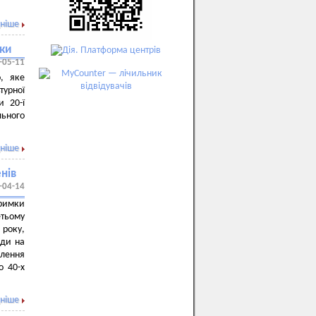
ніше
нки
-05-11
, яке
турної
и 20-ї
льного
ніше
енів
-04-14
тримки
етьому
 року,
ади на
лення
о 40-х
ніше