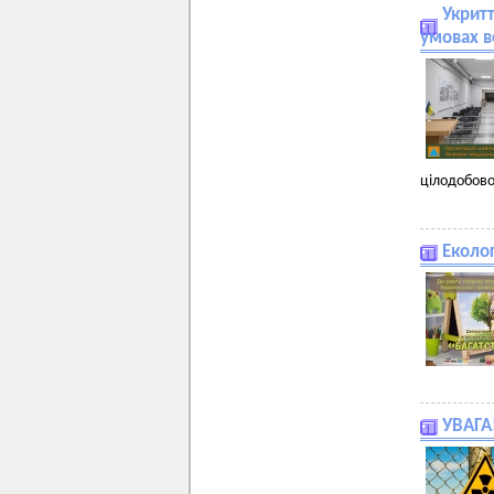
Укритт
умовах в
цілодобово
Еколог
УВАГА!