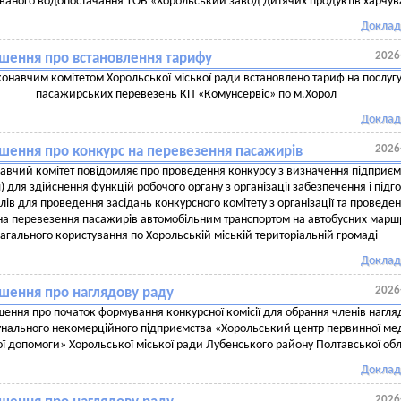
ваного водопостачання ТОВ «Хорольський завод дитячих продуктів харчу
Доклад
2026
шення про встановлення тарифу
онавчим комітетом Хорольської міської ради встановлено тариф на послугу
пасажирських перевезень КП «Комунсервіс» по м.Хорол
Доклад
2026
шення про конкурс на перевезення пасажирів
авчий комітет повідомляє про проведення конкурсу з визначення підприєм
ї) для здійснення функцій робочого органу з організації забезпечення і підг
лів для проведення засідань конкурсного комітету з організації та проведе
на перевезення пасажирів автомобільним транспортом на автобусних марш
загального користування по Хорольській міській територіальній громаді
Доклад
2026
шення про наглядову раду
ення про початок формування конкурсної комісії для обрання членів нагля
нального некомерційного підприємства «Хорольський центр первинної ме
ої допомоги» Хорольської міської ради Лубенського району Полтавської обл
Доклад
2026