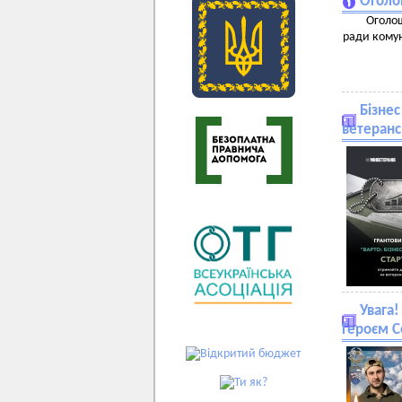
Оголо
Оголош
ради комун
Бізнес
ветеранс
Увага
Героєм 