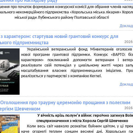
шення про наглядову раду
ення про початок формування конкурсної комісії для обрання членів нагля
ального некомерційного підприємства «Хорольська міська лікарня» Хорол
міської ради Лубенського району Полтавської області
Доклад
 з характером: стартував новий грантовий конкурс для
2026
ького підприємництва
Український ветеранський фонд Мінветеранів оголосив
нової програми грантової підтримки. Конкурс «ВАРТО: бі
характером» покликаний допомогти ветеранам і ветер
реалізувати свій потенціал у цивільному житті через зап
масштабування власних підприємницьких ініціатив. Про
реалізується у партнерстві з компанією Kernel.
Доклад
! Оголошення про траурну церемонію прощання з полеглим
2026
Сергієм Шевченком
У вічність крізь полумʼя війни: героїчно загинув Вої
спецпризначення з міста Хорола Сергій Шевченко
Коли весь світ навколо розквітає буйним цвітом, у ці прек
наче огорнуті теплим сонцем весняні дні, Хорольську г