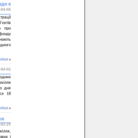
ади в
-04-06
трації
’єктів
о про
 фонду
 мають
одного
ніше
-04-02
родних
вкілля
го дня
ся 18
ніше
ня
-01-29
кілля,
ових і