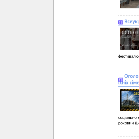
Всеук
фестивалю 
Оголош
їхніх сі
соціальног
роковин Дня