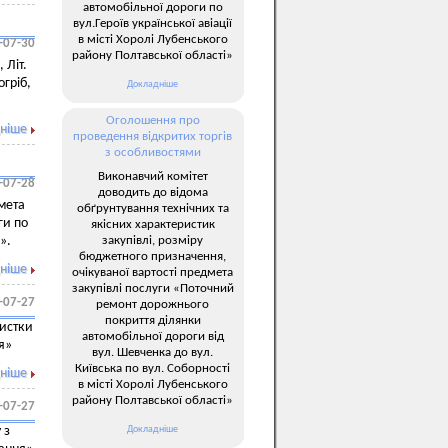
автомобільної дороги по
вул.Героїв української авіації
в місті Хоролі Лубенського
-07-30
району Полтавської області»
 Літ.
огріб,
Докладніше
Оголошення про
ніше
проведення відкритих торгів
з особливостями
Виконавчий комітет
-07-28
доводить до відома
мета
обґрунтування технічних та
ги по
якісних характеристик
закупівлі, розміру
і».
бюджетного призначення,
ніше
очікуваної вартості предмета
закупівлі послуги «Поточний
-07-27
ремонт дорожнього
покриття ділянки
чистки
автомобільної дороги від
я»
вул. Шевченка до вул.
Київська по вул. Соборності
ніше
в місті Хоролі Лубенського
району Полтавської області»
-07-27
Докладніше
 з