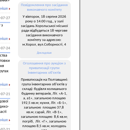
вання»
Повідомлення про засідання
ніше
виконавчого комітету
У вівторок, 18 серпня 2026
-07-27
року о 14:00 год., у залі
 з
засідань Хорольської міської
ради відбудеться 18 чергове
засідання виконавчого
ніше
комітету за адресою:
м.Хорол, вул.Соборності, 4
-07-24
Докладніше
ства
отовки
Оголошення про аукціон з
ння
приватизації групи
рутах
інвентарних об’єктів
Приватизація на Полтавщині:
група інвентарних об’єктів у
ніше
складі: будівля колишнього
будинку ветеранів, Літ. «А-1,
-07-21
а, а1», загальною площею
дової
192,5 кв.м; кухня, Літ. «Б-1»,
дико-
загальною площею 37,8
асті
кв.м; сарай, Літ. «В-1»,
загальною площею 8,6 кв.м;
ніше
погріб, Літ. «Г», загальною
площею 8,5 кв.м; колодязь
-07-21