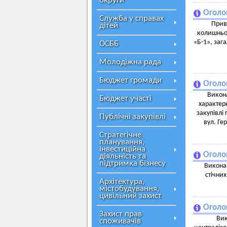
округи
Оголош
Служба у справах
Прива
дітей
колишньог
«Б-1», заг
ОСББ
Молодіжна рада
Бюджет громади
Оголо
Викона
Бюджет участі
характери
закупівлі
Публічні закупівлі
вул. Ге
Стратегічне
планування,
інвестиційна
Оголо
діяльність та
підтримка бізнесу
Виконав
стічни
Архітектура,
містобудування,
цивільний захист
Оголо
Захист прав
Вик
споживачів