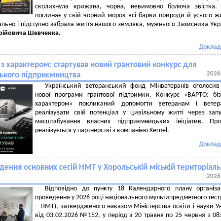
сколихнула крижана, чорна, невимовно болюча звістка. 
поглинає у свій чорний морок всі барви природи й усього ж
льно і підступно забрала життя нашого земляка, мужнього Захисника Укр
дрійовича Шевченка.
Доклад
 з характером: стартував новий грантовий конкурс для
2026
ького підприємництва
Український ветеранський фонд Мінветеранів оголосив
нової програми грантової підтримки. Конкурс «ВАРТО: бі
характером» покликаний допомогти ветеранам і ветер
реалізувати свій потенціал у цивільному житті через зап
масштабування власних підприємницьких ініціатив. Про
реалізується у партнерстві з компанією Kernel.
Доклад
ення основних сесій НМТ у Хорольській міській територіаль
2026
Відповідно до пункту 18 Календарного плану організа
проведення у 2026 році національного мультипредметного тесту
– НМТ), затвердженого наказом Міністерства освіти і науки У
від 03.02.2026 №152, у період з 20 травня по 25 червня з 08