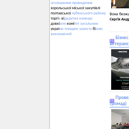
оголошення
проведення
хорольської міської закупівлі
полтавської
лубенського
району
Вона безжа
торгі
в
ві
дкритих
конкурс
Сергія Ан
довкі
лля
комі
тет
загальною
украї
ни
площею
захисту
бі
знес
виконавчий
Бізнес
ветеранс
Провед
громаді