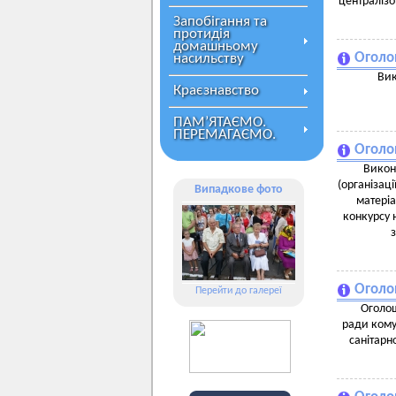
централізо
Запобігання та
протидія
домашньому
Оголо
насильству
Вик
Краєзнавство
ПАМ’ЯТАЄМО.
ПЕРЕМАГАЄМО.
Оголо
Викон
(організаці
Випадкове фото
матеріа
конкурсу 
Оголо
Перейти до галереї
Оголош
ради кому
санітарн