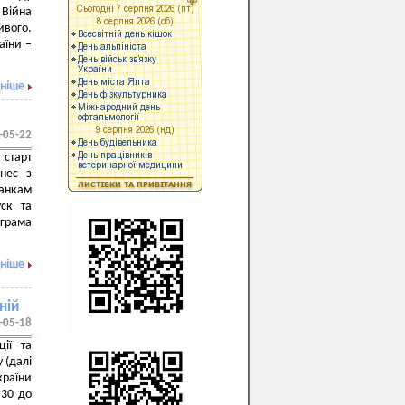
Війна
ивого.
аїни –
ніше
-05-22
 старт
знес з
анкам
уск та
грама
ніше
ній
-05-18
ції та
 (далі
країни
:30 до