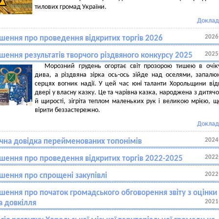
тилових громад України.
Доклад
2026
шення про проведення відкритих торгів 2026
2025
шення результатів творчого різдвяного конкурсу 2025
Морозний грудень огортає світ прозорою тишею в очік
дива, а різдвяна зірка ось-ось зійде над оселями, запал
серцях вогник надії. У цей час юні таланти Хорольщини ві
двері у власну казку. Це та чарівна казка, народжена з дитячо
й щирості, зігріта теплом маленьких рук і великою мрією, щ
вірити беззастережно.
Доклад
2024
ична довідка перейменованих топонімів
2022
шення про проведення відкритих торгів 2022-2025
2022
шення про спрощені закупівлі
шення про початок громадського обговорення звіту з оцінки
2021
а довкілля