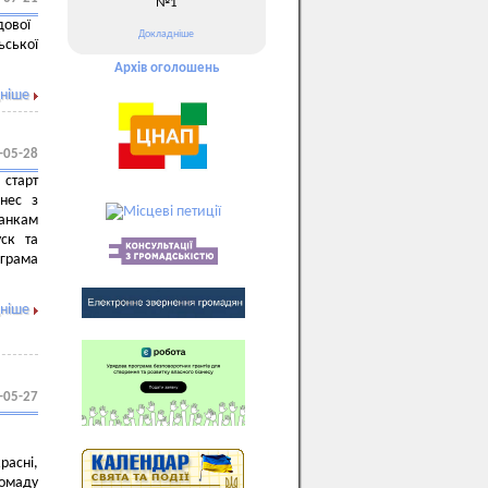
№1
дової
Докладніше
ьської
Архів оголошень
ніше
-05-28
 старт
знес з
анкам
уск та
грама
ніше
-05-27
н
расні,
ромаду