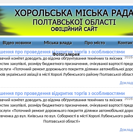
Відео новини
Міська влада
Про місто
Контак
шення про проведення відкритих торгів з особливостями
Фотогалерея
2026
вчий комітет доводить до відома обґрунтування технічних та якісних
стик закупівлі, розміру бюджетного призначення, очікуваної вартості пред
послуги «Поточний ремонт дорожнього покриття ділянки автомобільної дор
оїв української авіації в місті Хоролі Лубенського району Полтавської област
Доклад
шення про проведення відкритих торгів з особливостями
2026
вчий комітет доводить до відома обґрунтування технічних та якісних
стик закупівлі, розміру бюджетного призначення, очікуваної вартості пред
послуги «Поточний ремонт дорожнього покриття ділянки автомобільної доро
вченка до вул. Київська по вул. Соборності в місті Хоролі Лубенського райо
Полтавської області»
Доклад